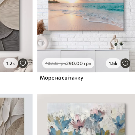
1.2k
290
.00
грн
1.5k
483
.33
грн
Море на світанку