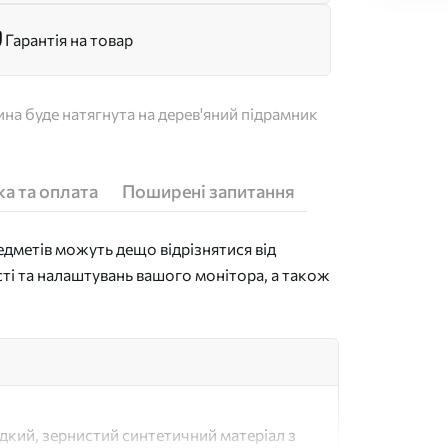
Гарантія на товар
на буде натягнута на дерев'яний підрамник
а та оплата
Поширені запитання
дметів можуть дещо відрізнятися від
сті та налаштувань вашого монітора, а також
адкий, зернистий синтетичний матеріал з