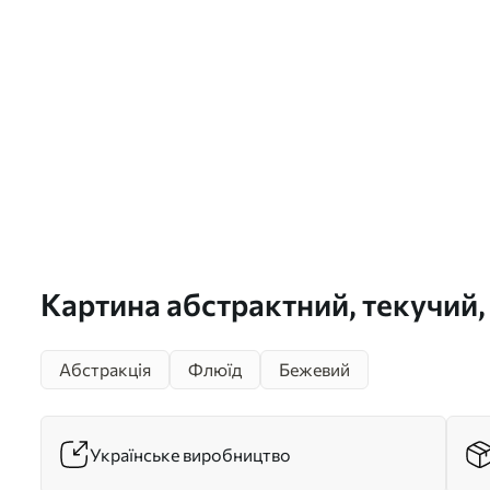
Картина абстрактний, текучий,
помаранчевий, мармурова текс
Абстракція
Флюїд
Бежевий
органічні форми, гладкий Арт.
Українське виробництво