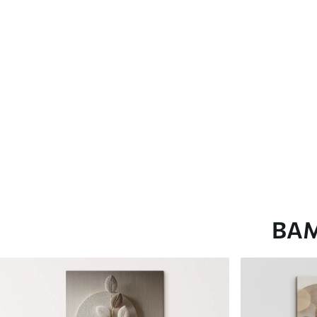
глянцевою поверхнею.
Штучний Холст
- матовий
Еко-Холст
- високоякісне
Автор
ART-HOLST
Номер артикулу
s45105
Додатково
Можна додати лакове пок
Доступні матеріали
ВА
Стандарт
Преміум
Від
392
.00
грн
Від
490
.00
грн
✓
✓
Яскраві, насичені кольори
Яскраві, насичені ко
✓
✓
Стійкість до вицвітання
Стійкість до вицвіта
✓
✓
Безпечне чорнило без запаху
Безпечне чорнило бе