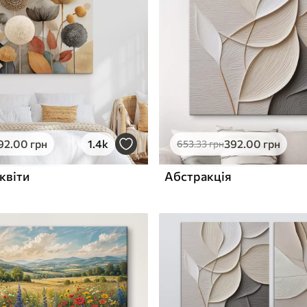
ю
Поверхня з текстурою
✓
полотна
✓
л
Екологічний матеріал
92
.00
грн
1.4k
392
.00
грн
653
.33
грн
квіти
Абстракція