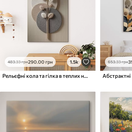
Поверхня з текстурою
Поверхня з текстуро
✗
✓
полотна
полотна
✗
✗
Екологічний матеріал
Екологічний матеріа
290
.00
грн
1.5k
3
483
.33
грн
653
.33
грн
Рельєфні кола та гілка в теплих нейтральних тонах
Абстрактні 