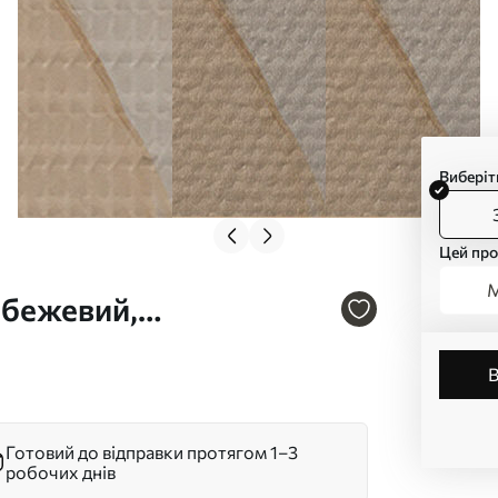
Виберіт
Цей про
М
 бежевий,
тура, м'яке поєднання,
 s45105
Готовий до відправки протягом 1–3
робочих днів