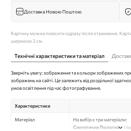
Доставка Новою Поштою
Картину можна повісити одразу після отримання. Карти
шириною 2 см.
Технічні характеристики та матеріал
Доставк
Зверніть увагу: зображення та кольори зображених пре
зображень на сайті. Це залежить від роздільної здатно
умов освітлення під час фотографування.
Характеристики
Матеріал
На вибір є три матеріали:
Синтетичне Полотно
- гл