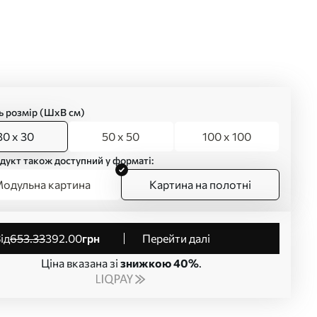
ь розмір (ШхВ см)
30 x 30
50 x 50
100 x 100
дукт також доступний у форматі:
одульна картина
Картина на полотні
від
653
.33
392
.00
грн
Перейти далі
Ціна вказана зі
знижкою 40%
.