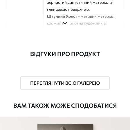
зернистий синтетичний матеріал з
глянцевою поверхнею.
Штучний Холст
- матовий матеріал,
схожий на полотна художників.
Еко-Холст
- високоякісне полотно зі
100% бавовни.
Автор
ART-HOLST
ВІДГУКИ ПРО ПРОДУКТ
Номер артикулу
s45057
Додатково
Можна додати лакове покриття.
ПЕРЕГЛЯНУТИ ВСЮ ГАЛЕРЕЮ
Доступні матеріали
ВАМ ТАКОЖ МОЖЕ СПОДОБАТИСЯ
Стандарт
Від
290
.00
грн
✓
Яскраві, насичені кольори