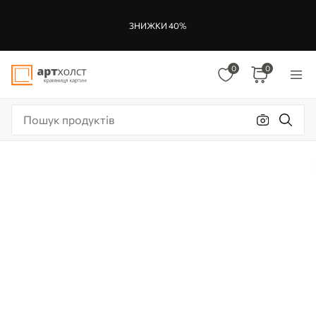
ЗНИЖКИ 40%
0
0