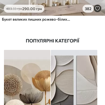
290
.00
грн
382
483
.33
грн
Букет великих пишних рожево-білих квітів півонії із зеленим листям на м’якому розмитому фоні
ПОПУЛЯРНІ КАТЕГОРІЇ