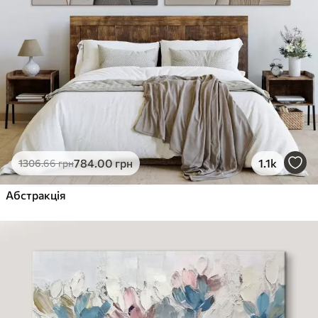
784
.00
грн
1.1k
1306
.66
грн
Абстракція