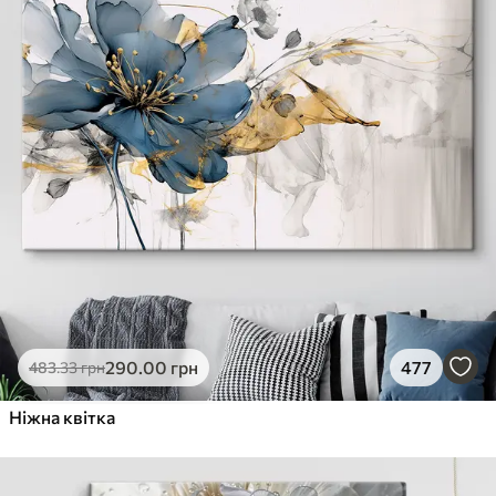
290
.00
грн
477
483
.33
грн
Ніжна квітка