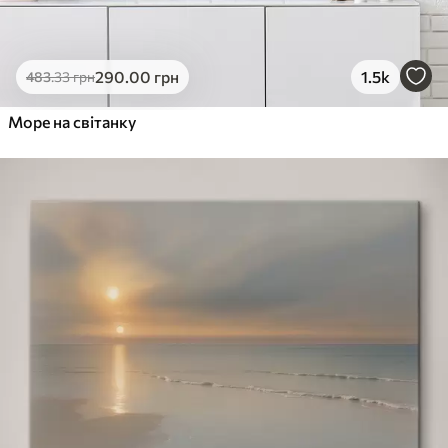
290
.00
грн
1.5k
483
.33
грн
Море на світанку