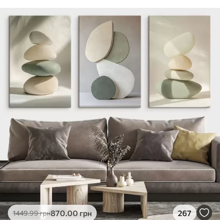
870
.00
грн
267
1449
.99
грн