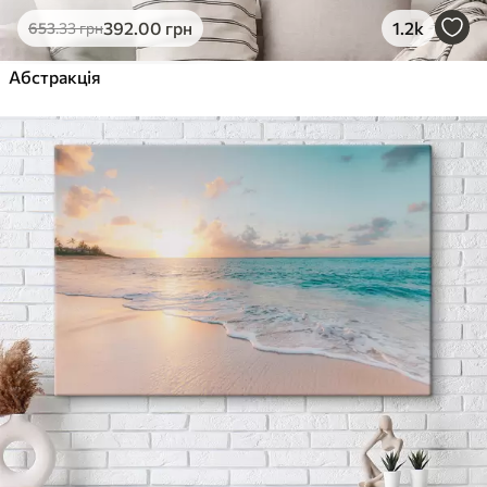
392
.00
грн
1.2k
653
.33
грн
Абстракція