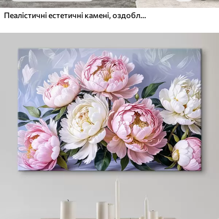
Пеалістичні естетичні камені, оздоблення будинку, природне освітлення