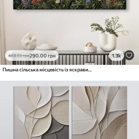
290
.00
грн
1.3k
483
.33
грн
Пишна сільська місцевість із яскравим лугом диких квітів, наповненим різнокольоровими квітами під хмарним небом