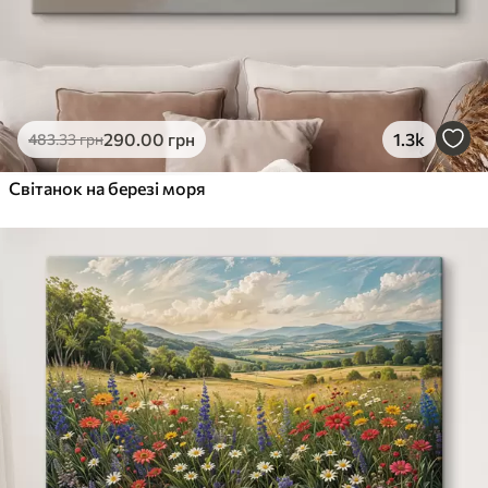
290
.00
грн
1.3k
483
.33
грн
Світанок на березі моря