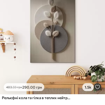
✓
Стійкість до вицвітання
✓
Безпечне чорнило без запаху
✗
Поверхня з текстурою полотна
✗
Екологічний матеріал
Преміум
Від
363
.00
грн
✓
Яскраві, насичені кольори
✓
Стійкість до вицвітання
✓
Безпечне чорнило без запаху
✓
Поверхня з текстурою полотна
✗
Екологічний матеріал
Еко-Преміум
290
.00
грн
1.5k
483
.33
грн
Від
455
.00
грн
✓
Яскраві, насичені кольори
Рельєфні кола та гілка в теплих нейтральних тонах
✓
Стійкість до вицвітання