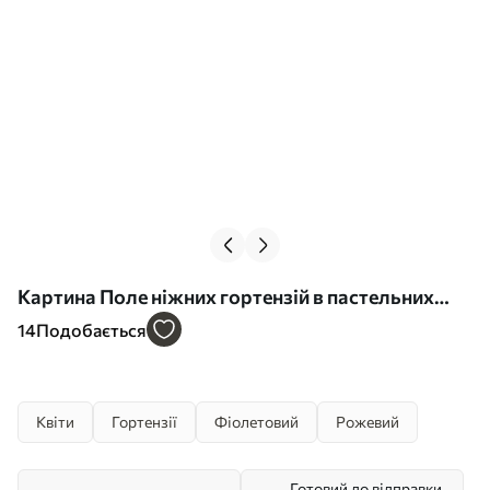
Картина Поле ніжних гортензій в пастельних
тонах Арт. s45057
14
Подобається
Квіти
Гортензії
Фіолетовий
Рожевий
Готовий до відправки