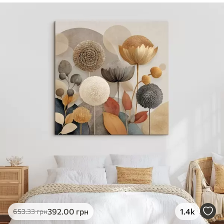
✓
Безпечне чорнило без запаху
✓
Поверхня з текстурою полотна
✓
Екологічний матеріал
392
.00
грн
1.4k
653
.33
грн