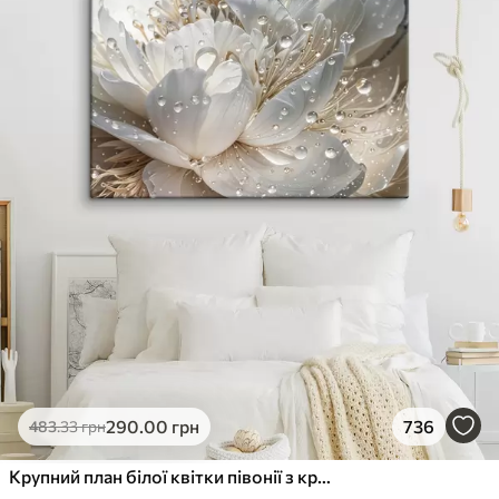
290
.00
грн
736
483
.33
грн
Крупний план білої квітки півонії з крапельками води на пелюстках на розмитому фоні