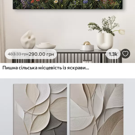
290
.00
грн
1.3k
483
.33
грн
Пишна сільська місцевість із яскравим лугом диких квітів, наповненим різнокольоровими квітами під хмарним небом