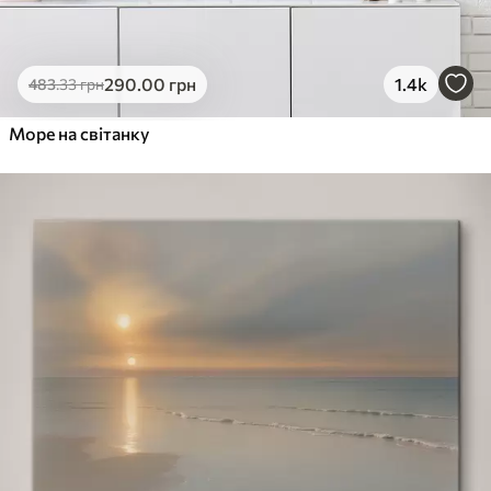
290
.00
грн
1.4k
483
.33
грн
Море на світанку