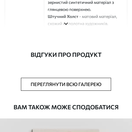
зернистий синтетичний матеріал з
глянцевою поверхнею.
Штучний Холст
- матовий матеріал,
схожий на полотна художників.
Еко-Холст
- високоякісне полотно зі
100% бавовни.
Автор
ART-HOLST
ВІДГУКИ ПРО ПРОДУКТ
Номер артикулу
s44944
Додатково
Можна додати лакове покриття.
ПЕРЕГЛЯНУТИ ВСЮ ГАЛЕРЕЮ
Доступні матеріали
ВАМ ТАКОЖ МОЖЕ СПОДОБАТИСЯ
Стандарт
Від
290
.00
грн
✓
Яскраві, насичені кольори