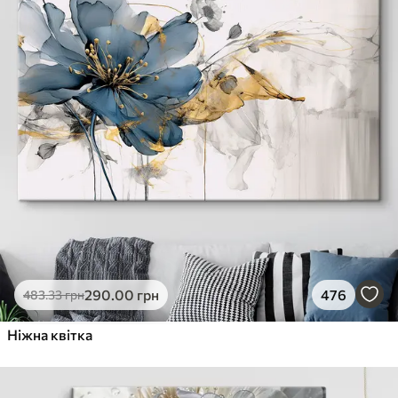
290
.00
грн
476
483
.33
грн
Ніжна квітка