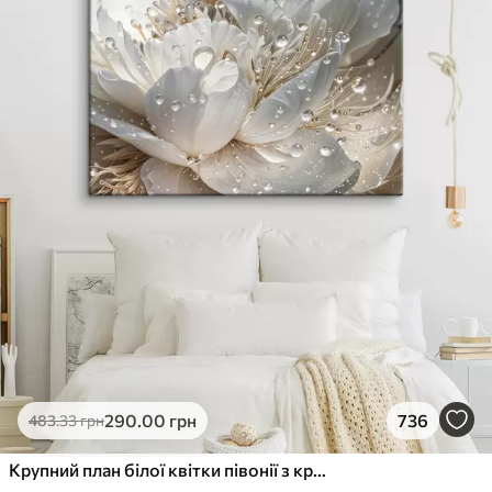
290
.00
грн
736
483
.33
грн
Крупний план білої квітки півонії з крапельками води на пелюстках на розмитому фоні