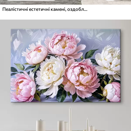
Пеалістичні естетичні камені, оздоблення будинку, природне освітлення