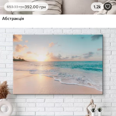
392
.00
грн
1.2k
653
.33
грн
Абстракція