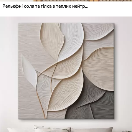
Рельєфні кола та гілка в теплих нейтральних тонах