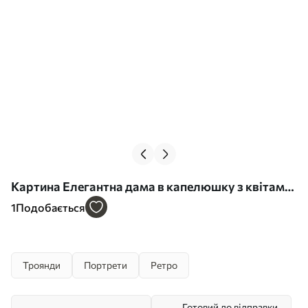
Картина Елегантна дама в капелюшку з квітами
в художньому стилі Арт. s44944
1
Подобається
Троянди
Портрети
Ретро
Готовий до відправки