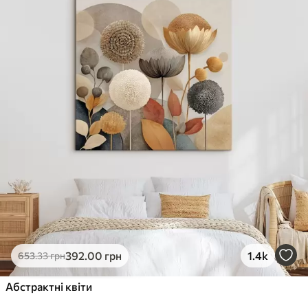
✓
Стійкість до вицвітання
✓
Безпечне чорнило без запаху
✗
Поверхня з текстурою полотна
✗
Екологічний матеріал
Преміум
Від
363
.00
грн
✓
Яскраві, насичені кольори
✓
Стійкість до вицвітання
✓
Безпечне чорнило без запаху
✓
Поверхня з текстурою полотна
✗
Екологічний матеріал
Еко-Преміум
392
.00
грн
1.4k
653
.33
грн
Від
455
.00
грн
✓
Абстрактні квіти
Яскраві, насичені кольори
✓
Стійкість до вицвітання