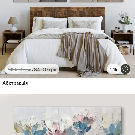
784
.00
грн
1.1k
1306
.66
грн
Абстракція