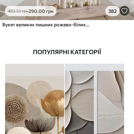
290
.00
грн
382
483
.33
грн
Букет великих пишних рожево-білих квітів півонії із зеленим листям на м’якому розмитому фоні
ПОПУЛЯРНІ КАТЕГОРІЇ