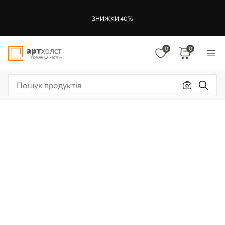
ЗНИЖКИ 40%
0
0