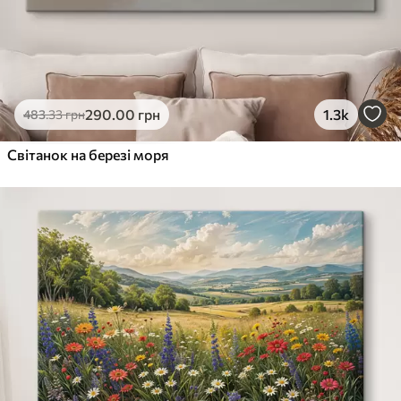
290
.00
грн
1.3k
483
.33
грн
Світанок на березі моря