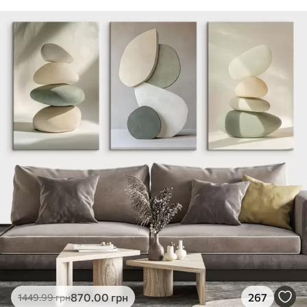
870
.00
грн
267
1449
.99
грн