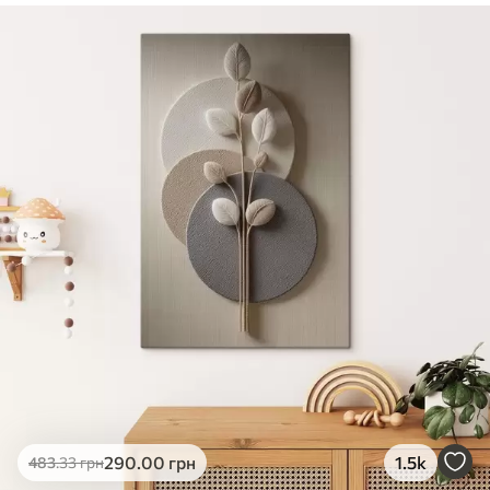
✓
Безпечне чорнило без запаху
✓
Поверхня з текстурою полотна
✓
Екологічний матеріал
290
.00
грн
1.5k
483
.33
грн