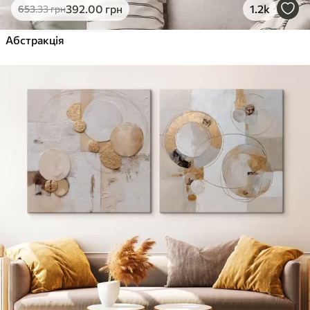
392
.00
грн
1.2k
653
.33
грн
Абстракція