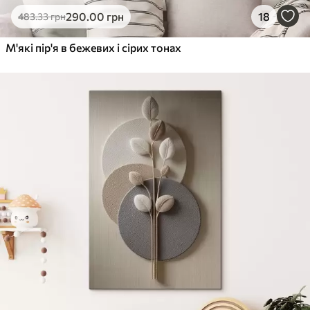
290
.00
грн
18
483
.33
грн
М'які пір'я в бежевих і сірих тонах