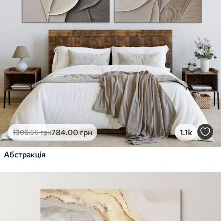
784
.00
грн
1.1k
1306
.66
грн
Абстракція