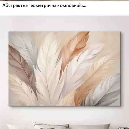
Абстрактна геометрична композиція, фактурне, сучасне, мінімалістичне мистецтво