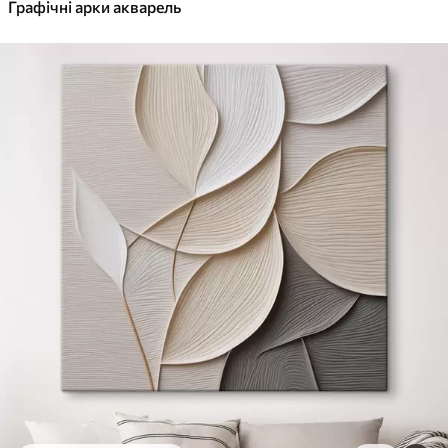
✓
Графічні арки акварель
Яскраві, насичені кольори
✓
Стійкість до вицвітання
✓
Безпечне чорнило без запаху
✓
Поверхня з текстурою полотна
✓
Екологічний матеріал