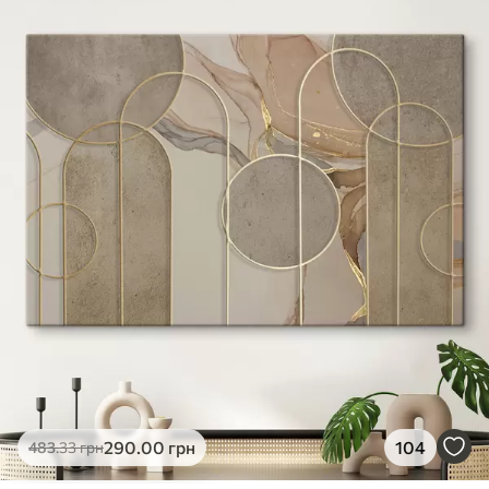
✓
Яскраві, насичені кольори
✓
Стійкість до вицвітання
✓
Безпечне чорнило без запаху
✗
Поверхня з текстурою полотна
✗
Екологічний матеріал
Преміум
Від
363
.00
грн
✓
Яскраві, насичені кольори
✓
Стійкість до вицвітання
✓
Безпечне чорнило без запаху
✓
Поверхня з текстурою полотна
✗
Екологічний матеріал
Еко-Преміум
290
.00
грн
104
483
.33
грн
Від
455
.00
грн