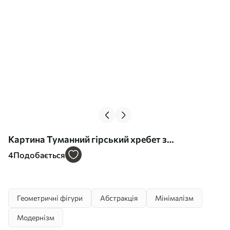
Картина Туманний гірський хребет з
приглушеними кольорами Арт. s44901
4
Подобається
Геометричні фігури
Абстракція
Мінімалізм
Модернізм