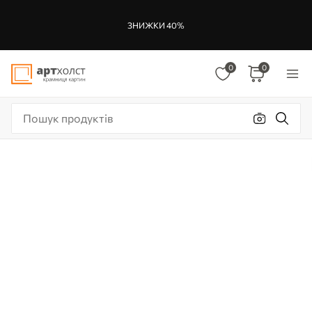
ЗНИЖКИ 40%
0
0