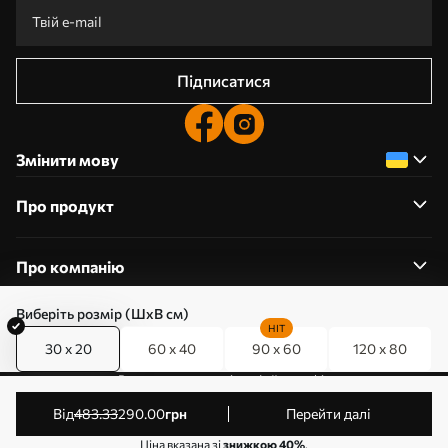
Підписатися
Змінити мову
Про продукт
Про компанію
Виберіть розмір (ШхВ см)
HIT
30 x 20
60 x 40
90 x 60
120 x 80
0800357223
Редагування дозволів на файли cookie
© 2011-2026 Art-holst. Усі права захищені. Власник:
від
483
.33
290
.00
грн
Перейти далі
ТОВ “КЛЄВЄР”. Код ЄДРПОУ: 31780602.
Ціна вказана зі
знижкою 40%
.