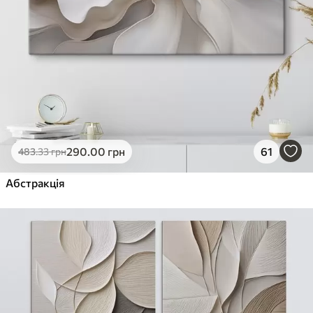
290
.00
грн
61
483
.33
грн
Абстракція