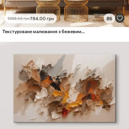
784
.00
грн
86
1306
.66
грн
Текстуроване малювання з бежевими та білими формами