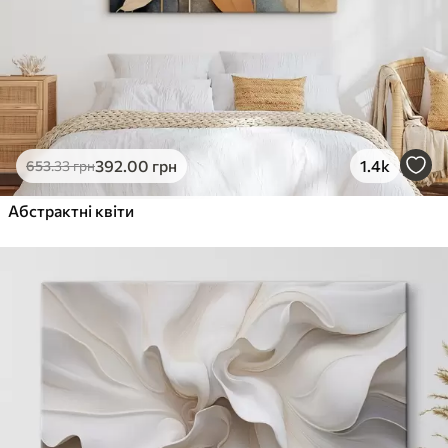
392
.00
грн
1.4k
653
.33
грн
Абстрактні квіти