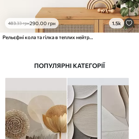
290
.00
грн
1.5k
483
.33
грн
Рельєфні кола та гілка в теплих нейтральних тонах
ПОПУЛЯРНІ КАТЕГОРІЇ