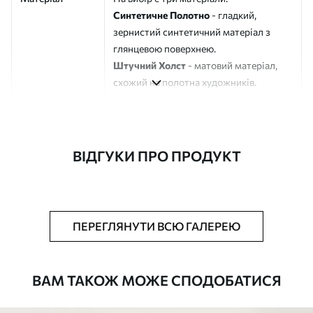
Синтетичне Полотно
- гладкий,
зернистий синтетичний матеріал з
глянцевою поверхнею.
Штучний Холст
- матовий матеріал,
схожий на полотна художників.
Еко-Холст
- високоякісне полотно зі
100% бавовни.
Автор
ART-HOLST
ВІДГУКИ ПРО ПРОДУКТ
Номер артикулу
s44901
Додатково
Можна додати лакове покриття.
ПЕРЕГЛЯНУТИ ВСЮ ГАЛЕРЕЮ
Доступні матеріали
ВАМ ТАКОЖ МОЖЕ СПОДОБАТИСЯ
Стандарт
Від
290
.00
грн