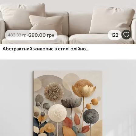
290
.00
грн
122
483
.33
грн
Абстрактний живопис в стилі олійного живопису