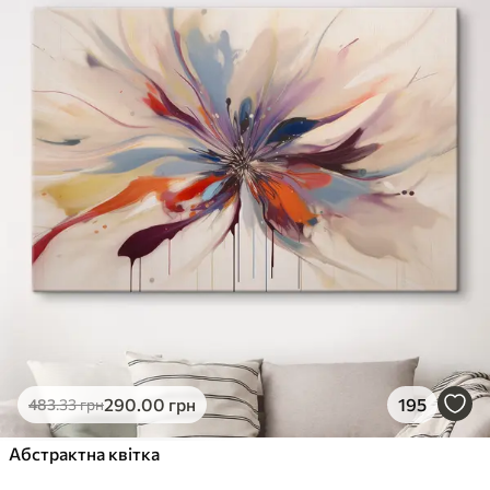
290
.00
грн
195
483
.33
грн
Абстрактна квітка