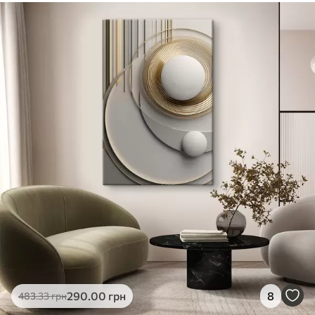
290
.00
грн
8
483
.33
грн