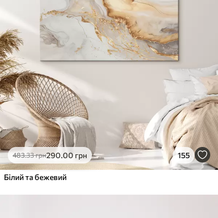
290
.00
грн
155
483
.33
грн
Білий та бежевий