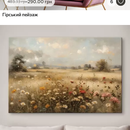
290
.00
грн
6
483
.33
грн
Гірський пейзаж