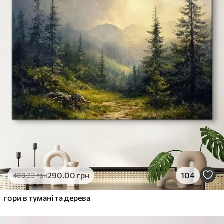
290
.00
грн
104
483
.33
грн
гори в тумані та дерева