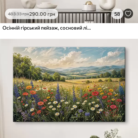
290
.00
грн
58
483
.33
грн
Осінній гірський пейзаж, сосновий ліс, захід сонця, акварель