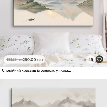
290
.00
грн
49
483
.33
грн
Спокійний краєвид із озером, у якому відображаються гори, на задньому плані з маленьким човном на спокійній воді