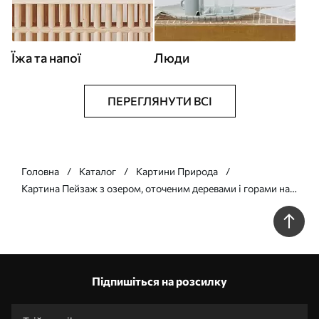
Їжа та напої
Люди
ПЕРЕГЛЯНУТИ ВСІ
Головна
Каталог
Картини Природа
Картина Пейзаж з озером, оточеним деревами і горами на
задньому плані, помаранчеве небо з сонцем Арт. s44857
Підпишіться на розсилку