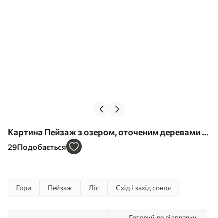
Картина Пейзаж з озером, оточеним деревами і
горами на задньому плані, помаранчеве небо з
29
Подобається
сонцем Арт. s44857
Гори
Пейзаж
Ліс
Схід і захід сонця
Готовий до відправки