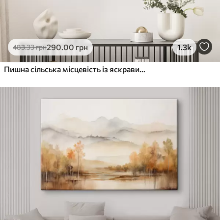
290
.00
грн
1.3k
483
.33
грн
Пишна сільська місцевість із яскравим лугом диких квітів, наповненим різнокольоровими квітами під хмарним небом