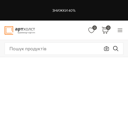
ЗНИЖКИ 40%
0
0