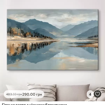
290
.00
грн
4
483
.33
грн
Гірське озеро з ніжними блакитними відтінками