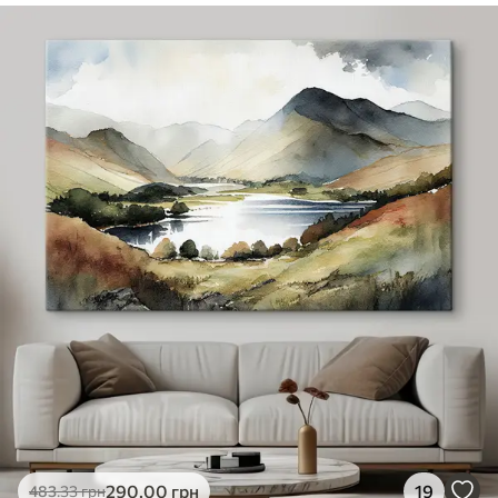
✓
Безпечне чорнило без запаху
✓
Поверхня з текстурою полотна
✓
Екологічний матеріал
290
.00
грн
19
483
.33
грн