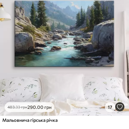
✓
Стійкість до вицвітання
✓
Безпечне чорнило без запаху
✗
Поверхня з текстурою полотна
✗
Екологічний матеріал
Преміум
Від
363
.00
грн
✓
Яскраві, насичені кольори
✓
Стійкість до вицвітання
✓
Безпечне чорнило без запаху
✓
Поверхня з текстурою полотна
✗
Екологічний матеріал
Еко-Преміум
290
.00
грн
17
483
.33
грн
Від
455
.00
грн
✓
Мальовнича гірська річка
Яскраві, насичені кольори
✓
Стійкість до вицвітання