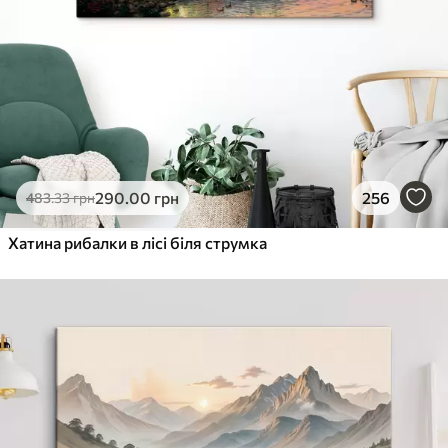
290
.00
грн
256
483
.33
грн
Хатина рибалки в лісі біля струмка