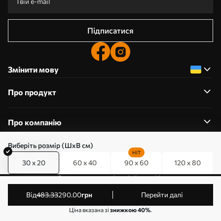
Підписатися
Змінити мову
Про продукт
Про компанію
Виберіть розмір (ШхВ см)
HIT
30 x 20
60 x 40
90 x 60
120 x 80
0800357223
Редагування дозволів на файли cookie
© 2011-2026 Art-holst. Усі права захищені. Власник:
від
483
.33
290
.00
грн
Перейти далі
ТОВ “КЛЄВЄР”. Код ЄДРПОУ: 31780602.
Ціна вказана зі
знижкою 40%
.