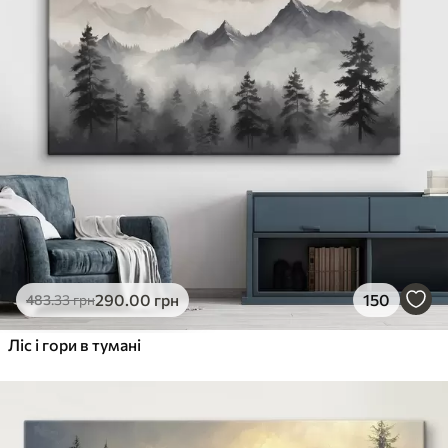
290
.00
грн
150
483
.33
грн
Ліс і гори в тумані