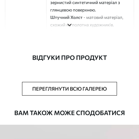
зернистий синтетичний матеріал з
глянцевою поверхнею.
Штучний Холст
- матовий матеріал,
схожий на полотна художників.
Еко-Холст
- високоякісне полотно зі
100% бавовни.
Автор
ART-HOLST
ВІДГУКИ ПРО ПРОДУКТ
Номер артикулу
s44857
Додатково
Можна додати лакове покриття.
ПЕРЕГЛЯНУТИ ВСЮ ГАЛЕРЕЮ
Доступні матеріали
ВАМ ТАКОЖ МОЖЕ СПОДОБАТИСЯ
Стандарт
Від
290
.00
грн
✓
Яскраві, насичені кольори