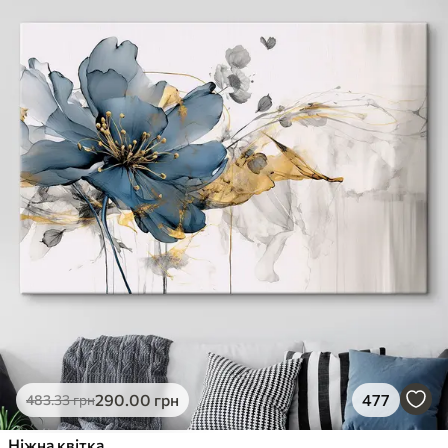
290
.00
грн
477
483
.33
грн
Ніжна квітка