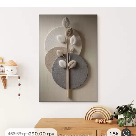
Стандарт
Від
290
.00
грн
✓
Яскраві, насичені кольори
✓
Стійкість до вицвітання
✓
Безпечне чорнило без запаху
✗
Поверхня з текстурою полотна
✗
Екологічний матеріал
Преміум
Від
363
.00
грн
✓
Яскраві, насичені кольори
✓
Стійкість до вицвітання
✓
Безпечне чорнило без запаху
✓
Поверхня з текстурою полотна
✗
Екологічний матеріал
Еко-Преміум
290
.00
грн
1.5k
483
.33
грн