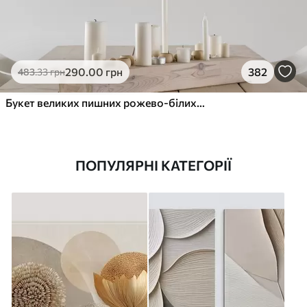
290
.00
грн
382
483
.33
грн
Букет великих пишних рожево-білих квітів півонії із зеленим листям на м’якому розмитому фоні
ПОПУЛЯРНІ КАТЕГОРІЇ