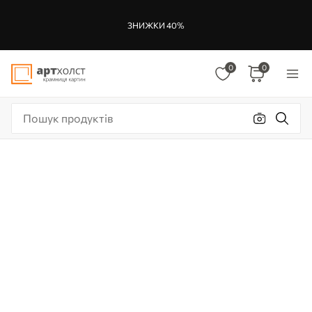
ЗНИЖКИ 40%
0
0