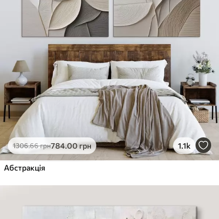
784
.00
грн
1.1k
1306
.66
грн
Абстракція