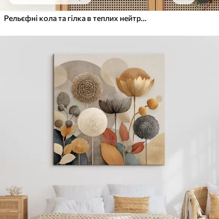
Від
455
.00
грн
✓
Яскраві, насичені кольори
Рельєфні кола та гілка в теплих нейтральних тонах
✓
Стійкість до вицвітання
✓
Безпечне чорнило без запаху
✓
Поверхня з текстурою полотна
✓
Екологічний матеріал