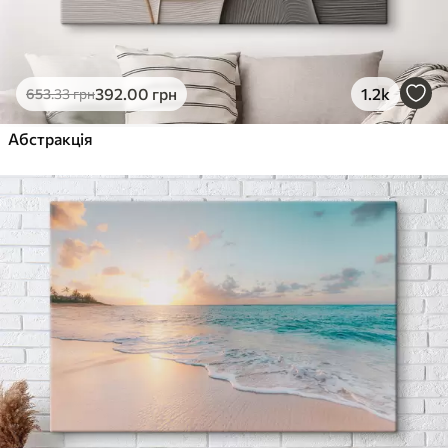
392
.00
грн
1.2k
653
.33
грн
Абстракція