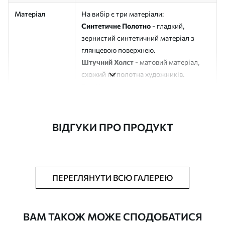
Матеріал
На вибір є три матеріали:
Синтетичне Полотно
- гладкий,
зернистий синтетичний матеріал з
глянцевою поверхнею.
Штучний Холст
- матовий матеріал,
схожий на полотна художників.
Еко-Холст
- високоякісне полотно зі
100% бавовни.
Автор
ART-HOLST
ВІДГУКИ ПРО ПРОДУКТ
Номер артикулу
s44748
Додатково
Можна додати лакове покриття.
ПЕРЕГЛЯНУТИ ВСЮ ГАЛЕРЕЮ
Доступні матеріали
ВАМ ТАКОЖ МОЖЕ СПОДОБАТИСЯ