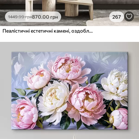
870
.00
грн
267
1449
.99
грн
Пеалістичні естетичні камені, оздоблення будинку, природне освітлення