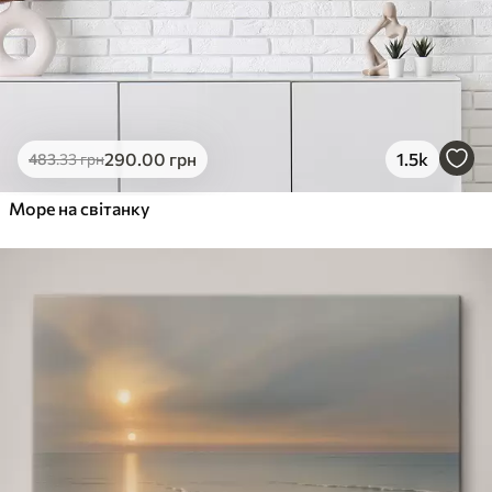
290
.00
грн
1.5k
483
.33
грн
Море на світанку