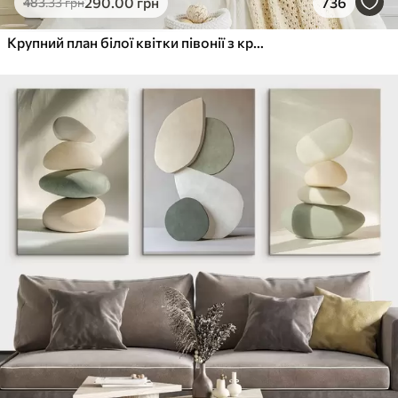
290
.00
грн
736
483
.33
грн
Крупний план білої квітки півонії з крапельками води на пелюстках на розмитому фоні