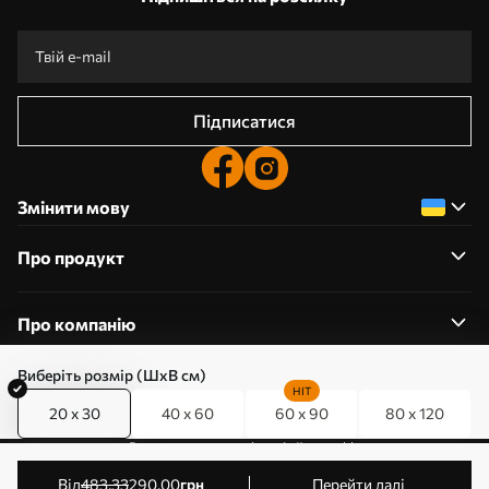
Підписатися
Змінити мову
Про продукт
Про компанію
Виберіть розмір (ШхВ см)
HIT
20 x 30
40 x 60
60 x 90
80 x 120
0800357223
Редагування дозволів на файли cookie
© 2011-2026 Art-holst. Усі права захищені. Власник:
від
483
.33
290
.00
грн
Перейти далі