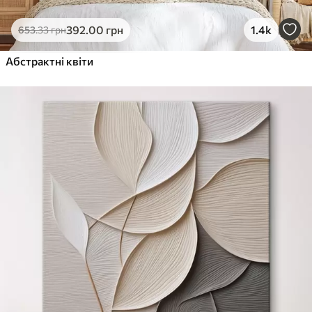
392
.00
грн
1.4k
653
.33
грн
Абстрактні квіти