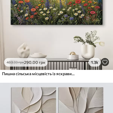
290
.00
грн
1.3k
483
.33
грн
Пишна сільська місцевість із яскравим лугом диких квітів, наповненим різнокольоровими квітами під хмарним небом