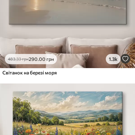
290
.00
грн
1.3k
483
.33
грн
Світанок на березі моря