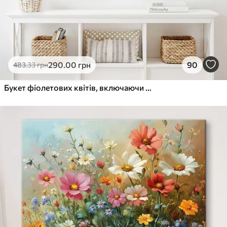
290
.00
грн
90
483
.33
грн
Букет фіолетових квітів, включаючи півонії та лаванду, зі стеблами пшениці на світлому фоні