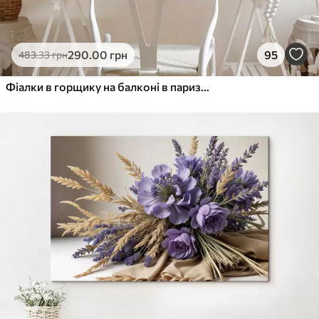
290
.00
грн
95
483
.33
грн
Фіалки в горщику на балконі в паризькій акварелі