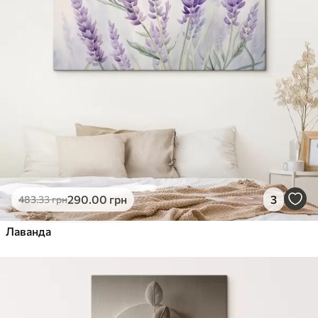
290
.00
грн
3
483
.33
грн
Лаванда