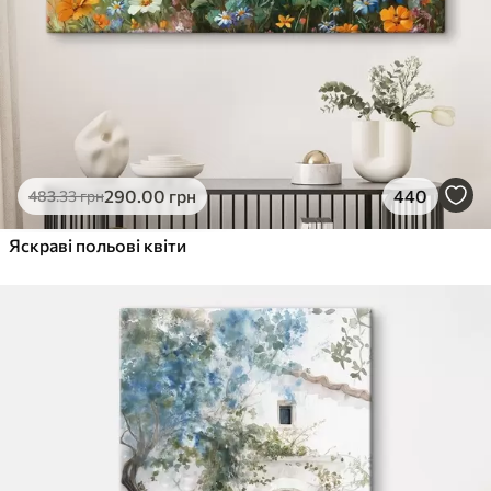
290
.00
грн
440
483
.33
грн
Яскраві польові квіти