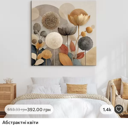
392
.00
грн
1.4k
653
.33
грн
Абстрактні квіти