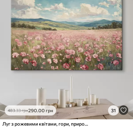
✓
Стійкість до вицвітання
✓
Безпечне чорнило без запаху
✗
Поверхня з текстурою полотна
✗
Екологічний матеріал
Преміум
Від
363
.00
грн
✓
Яскраві, насичені кольори
✓
Стійкість до вицвітання
✓
Безпечне чорнило без запаху
✓
Поверхня з текстурою полотна
✗
Екологічний матеріал
Еко-Преміум
290
.00
грн
31
483
.33
грн
Від
455
.00
грн
✓
Яскраві, насичені кольори
Луг з рожевими квітами, гори, природний краєвид, блакитне небо з хмарами, акрил
✓
Стійкість до вицвітання