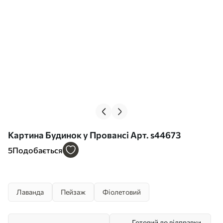
Картина Будинок у Провансі Арт. s44673
5
Подобається
Лаванда
Пейзаж
Фіолетовий
Готовий до відправки