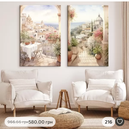
✓
Безпечне чорнило без запаху
✓
Поверхня з текстурою полотна
✓
Екологічний матеріал
580
.00
грн
216
966
.66
грн