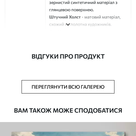
зернистий синтетичний матеріал з
глянцевою поверхнею.
Штучний Холст
- матовий матеріал,
схожий на полотна художників.
Еко-Холст
- високоякісне полотно зі
100% бавовни.
Автор
ART-HOLST
ВІДГУКИ ПРО ПРОДУКТ
Номер артикулу
s44673
Додатково
Можна додати лакове покриття.
ПЕРЕГЛЯНУТИ ВСЮ ГАЛЕРЕЮ
Доступні матеріали
ВАМ ТАКОЖ МОЖЕ СПОДОБАТИСЯ
Стандарт
Від
290
.00
грн
✓
Яскраві, насичені кольори