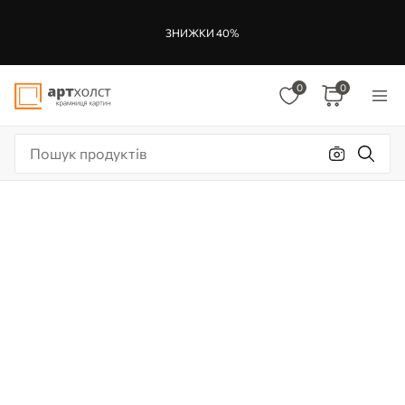
ЗНИЖКИ 40%
0
0