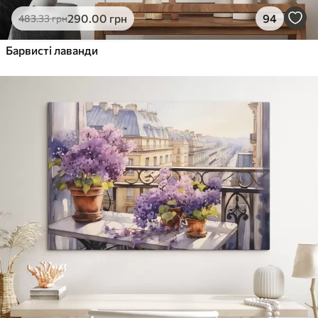
290
.00
грн
94
483
.33
грн
Барвисті лаванди