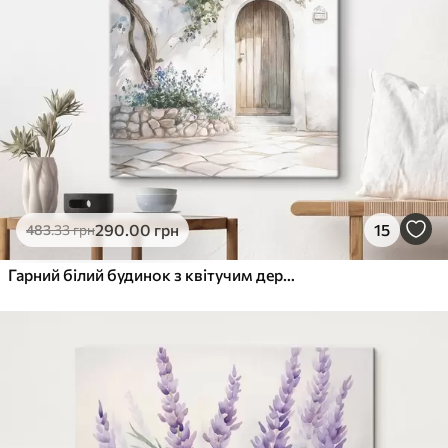
290
.00
грн
15
483
.33
грн
Гарний білий будинок з квітучим деревом, середземноморський, акварельний стиль