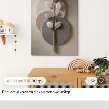
290
.00
грн
1.5k
483
.33
грн
Рельєфні кола та гілка в теплих нейтральних тонах