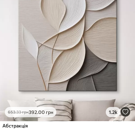
✓
Стійкість до вицвітання
✓
Безпечне чорнило без запаху
✗
Поверхня з текстурою полотна
✗
Екологічний матеріал
Преміум
Від
363
.00
грн
✓
Яскраві, насичені кольори
✓
Стійкість до вицвітання
✓
Безпечне чорнило без запаху
✓
Поверхня з текстурою полотна
✗
Екологічний матеріал
Еко-Преміум
392
.00
грн
1.2k
653
.33
грн
Від
455
.00
грн
✓
Абстракція
Яскраві, насичені кольори
✓
Стійкість до вицвітання