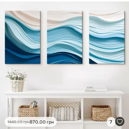
✓
Безпечне чорнило без запаху
✓
Поверхня з текстурою полотна
✓
Екологічний матеріал
870
.00
грн
7
1449
.99
грн