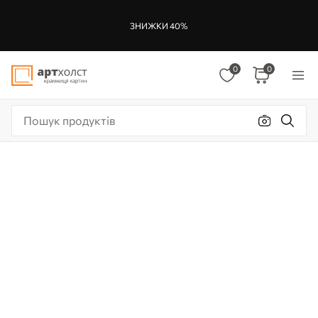
ЗНИЖКИ 40%
0
0