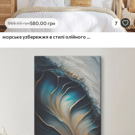
580
.00
грн
7
966
.66
грн
морське узбережжя в стилі олійного живопису