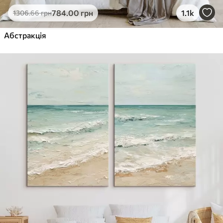
784
.00
грн
1.1k
1306
.66
грн
Абстракція