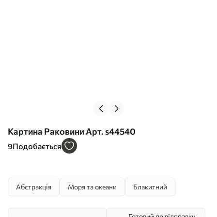
Картина Раковини Арт. s44540
9
Подобається
Абстракція
Моря та океани
Блакитний
Готовий до відправки