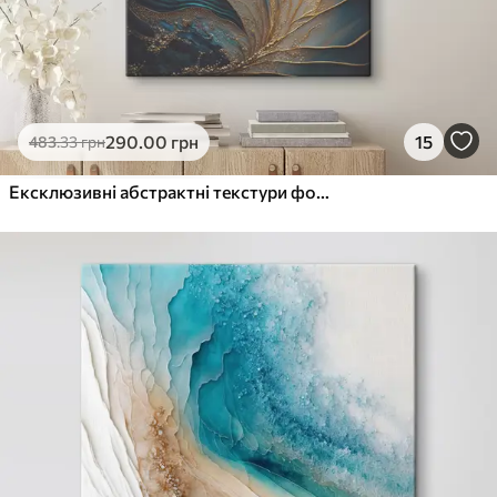
290
.00
грн
15
483
.33
грн
Ексклюзивні абстрактні текстури фону