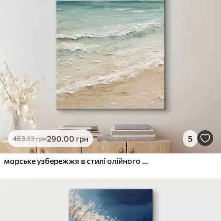
290
.00
грн
5
483
.33
грн
морське узбережжя в стилі олійного живопису