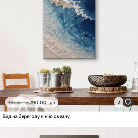
290
.00
грн
2
483
.33
грн
Вид на берегову лінію океану