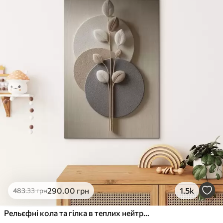
290
.00
грн
1.5k
483
.33
грн
Рельєфні кола та гілка в теплих нейтральних тонах