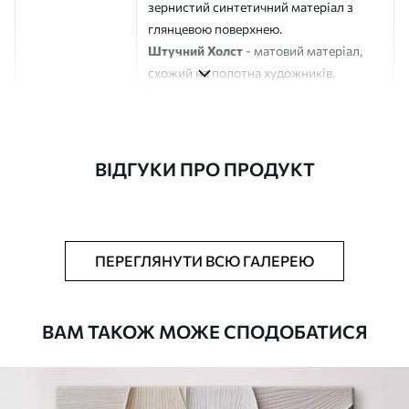
зернистий синтетичний матеріал з
глянцевою поверхнею.
Штучний Холст
- матовий матеріал,
схожий на полотна художників.
Еко-Холст
- високоякісне полотно зі
100% бавовни.
Автор
ART-HOLST
ВІДГУКИ ПРО ПРОДУКТ
Номер артикулу
s44540
Додатково
Можна додати лакове покриття.
ПЕРЕГЛЯНУТИ ВСЮ ГАЛЕРЕЮ
Доступні матеріали
ВАМ ТАКОЖ МОЖЕ СПОДОБАТИСЯ
Стандарт
Від
290
.00
грн
✓
Яскраві, насичені кольори