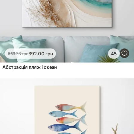
392
.00
грн
45
653
.33
грн
Абстракція пляж і океан