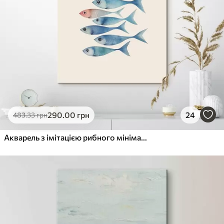
290
.00
грн
24
483
.33
грн
Акварель з імітацією рибного мінімалізму