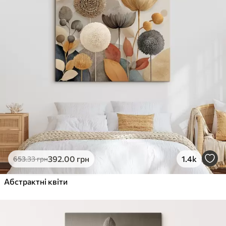
392
.00
грн
1.4k
653
.33
грн
Абстрактні квіти