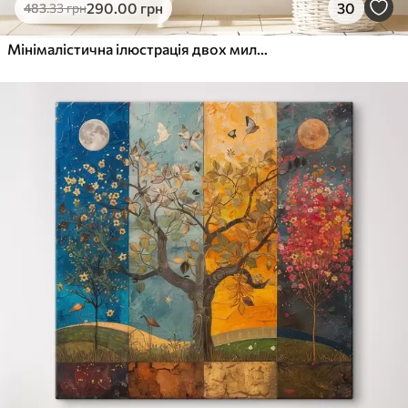
290
.00
грн
30
483
.33
грн
Мінімалістична ілюстрація двох милих котів