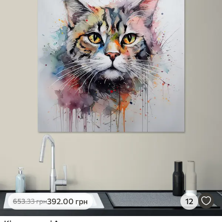
✓
Стійкість до вицвітання
✓
Безпечне чорнило без запаху
✗
Поверхня з текстурою полотна
✗
Екологічний матеріал
Преміум
Від
363
.00
грн
✓
Яскраві, насичені кольори
✓
Стійкість до вицвітання
✓
Безпечне чорнило без запаху
✓
Поверхня з текстурою полотна
✗
Екологічний матеріал
Еко-Преміум
Від
455
.00
грн
392
.00
грн
12
653
.33
грн
✓
Яскраві, насичені кольори
✓
Стійкість до вицвітання