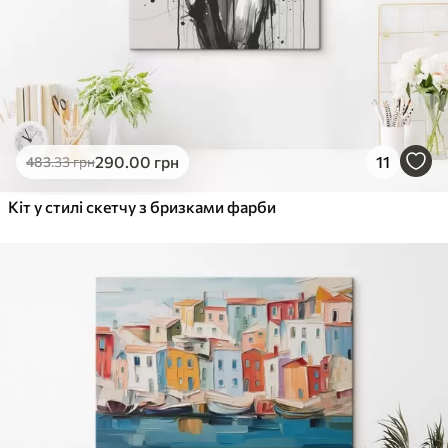
290
.00
грн
11
483
.33
грн
Кіт у стилі скетчу з бризками фарби