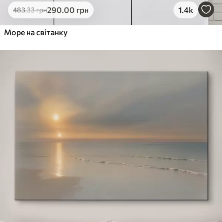
290
.00
грн
1.4k
483
.33
грн
Море на світанку