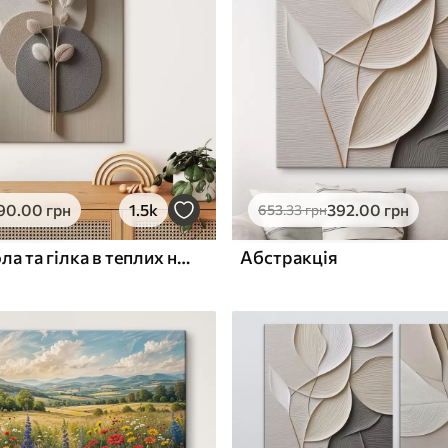
ю
Поверхня з текстурою
✓
полотна
✓
л
Екологічний матеріал
90
.00
грн
1.5k
392
.00
грн
653
.33
грн
Рельєфні кола та гілка в теплих нейтральних тонах
Абстракція