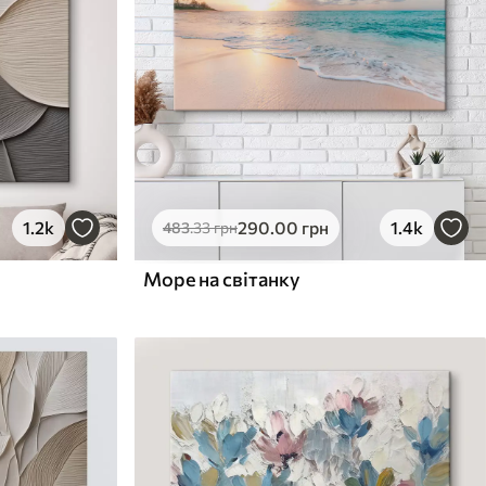
1.2k
290
.00
грн
1.4k
483
.33
грн
Море на світанку