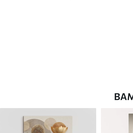
глянцевою поверхнею.
Штучний Холст
- матовий
Еко-Холст
- високоякісне
Автор
ART-HOLST
Номер артикулу
s44099
Додатково
Можна додати лакове пок
Доступні матеріали
ВА
Стандарт
Преміум
Від
290
.00
грн
Від
363
.00
грн
✓
✓
Яскраві, насичені кольори
Яскраві, насичені ко
✓
✓
Стійкість до вицвітання
Стійкість до вицвіта
✓
✓
Безпечне чорнило без запаху
Безпечне чорнило бе