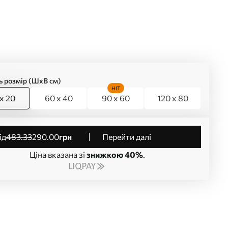
ь розмір (ШхВ см)
HIT
x 20
60 x 40
90 x 60
120 x 80
від
483
.33
290
.00
грн
Перейти далі
Ціна вказана зі
знижкою 40%
.