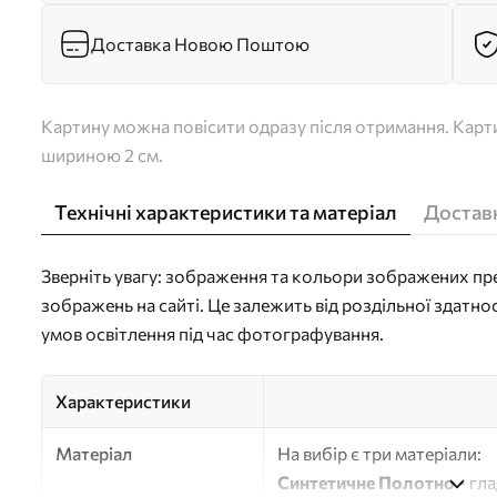
Доставка Новою Поштою
Картину можна повісити одразу після отримання. Карти
шириною 2 см.
Технічні характеристики та матеріал
Доставк
Зверніть увагу: зображення та кольори зображених пре
зображень на сайті. Це залежить від роздільної здатно
умов освітлення під час фотографування.
Характеристики
Матеріал
На вибір є три матеріали:
Синтетичне Полотно
- гл