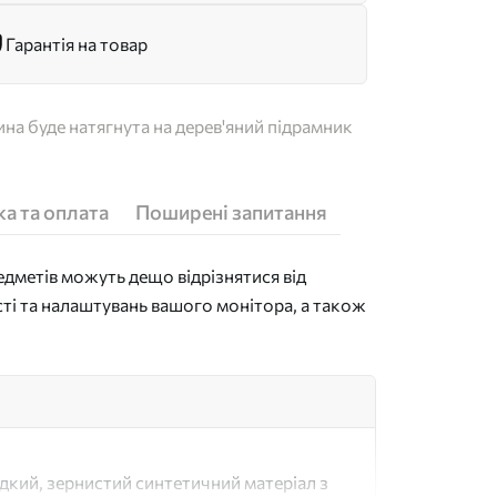
Гарантія на товар
на буде натягнута на дерев'яний підрамник
а та оплата
Поширені запитання
дметів можуть дещо відрізнятися від
сті та налаштувань вашого монітора, а також
адкий, зернистий синтетичний матеріал з