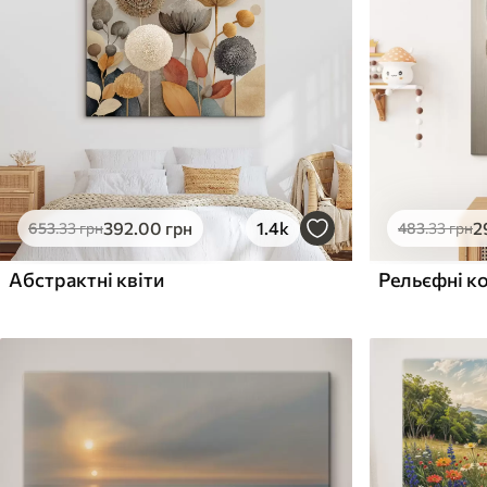
Поверхня з текстурою
Поверхня з текстуро
✗
✓
полотна
полотна
✗
✗
Екологічний матеріал
Екологічний матеріа
392
.00
грн
1.4k
2
653
.33
грн
483
.33
грн
Абстрактні квіти