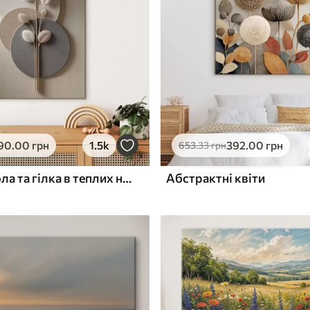
ю
Поверхня з текстурою
✓
полотна
✓
л
Екологічний матеріал
90
.00
грн
1.5k
392
.00
грн
653
.33
грн
Рельєфні кола та гілка в теплих нейтральних тонах
Абстрактні квіти