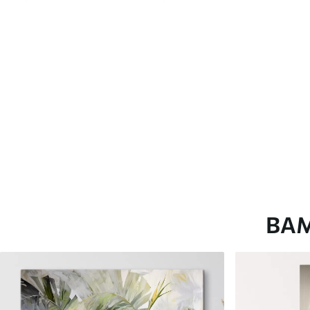
глянцевою поверхнею.
Штучний Холст
- матовий
Еко-Холст
- високоякісне
Автор
ART-HOLST
Номер артикулу
s44088
Додатково
Можна додати лакове пок
Доступні матеріали
ВА
Стандарт
Преміум
Від
290
.00
грн
Від
363
.00
грн
✓
✓
Яскраві, насичені кольори
Яскраві, насичені ко
✓
✓
Стійкість до вицвітання
Стійкість до вицвіта
✓
✓
Безпечне чорнило без запаху
Безпечне чорнило бе