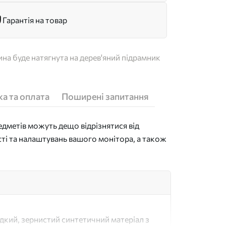
Гарантія на товар
на буде натягнута на дерев'яний підрамник
а та оплата
Поширені запитання
дметів можуть дещо відрізнятися від
сті та налаштувань вашого монітора, а також
адкий, зернистий синтетичний матеріал з