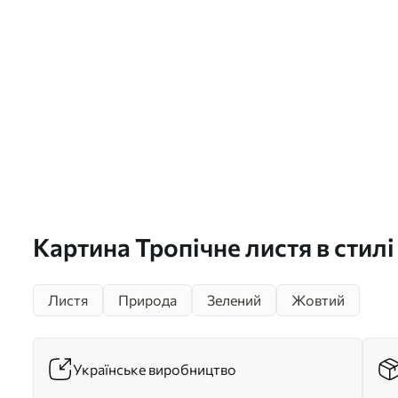
Картина Тропічне листя в стилі
живопису Арт. s44088
Листя
Природа
Зелений
Жовтий
Українське виробництво