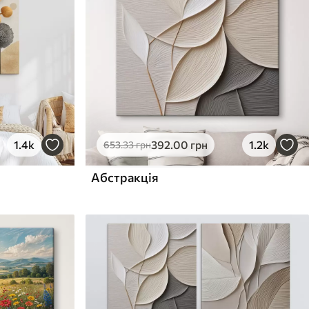
1.4k
392
.00
грн
1.2k
653
.33
грн
Абстракція