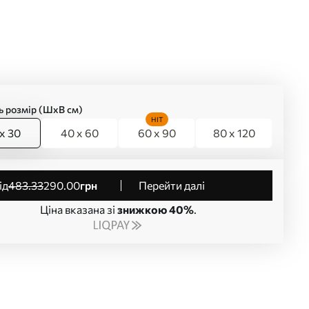
ь розмір (ШхВ см)
HIT
x 30
40 x 60
60 x 90
80 x 120
від
483
.33
290
.00
грн
Перейти далі
Ціна вказана зі
знижкою 40%
.