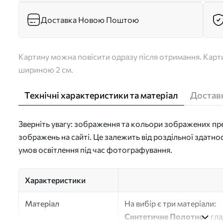
Доставка Новою Поштою
Картину можна повісити одразу після отримання. Карти
шириною 2 см.
Технічні характеристики та матеріал
Доставк
Зверніть увагу: зображення та кольори зображених пре
зображень на сайті. Це залежить від роздільної здатно
умов освітлення під час фотографування.
Характеристики
Матеріал
На вибір є три матеріали:
Синтетичне Полотно
- гл