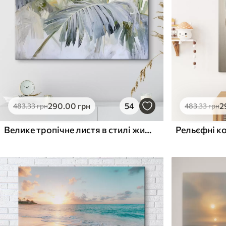
Поверхня з текстурою
Поверхня з текстуро
✗
✓
полотна
полотна
✗
✗
Екологічний матеріал
Екологічний матеріа
290
.00
грн
54
2
483
.33
грн
483
.33
грн
Велике тропічне листя в стилі живопису