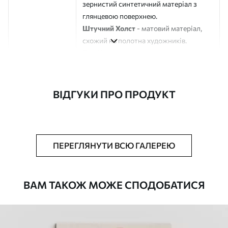
зернистий синтетичний матеріал з
глянцевою поверхнею.
Штучний Холст
- матовий матеріал,
схожий на полотна художників.
Еко-Холст
- високоякісне полотно зі
100% бавовни.
Автор
ART-HOLST
ВІДГУКИ ПРО ПРОДУКТ
Номер артикулу
s44033
Додатково
Можна додати лакове покриття.
ПЕРЕГЛЯНУТИ ВСЮ ГАЛЕРЕЮ
Доступні матеріали
ВАМ ТАКОЖ МОЖЕ СПОДОБАТИСЯ
Стандарт
Від
392
.00
грн
✓
Яскраві, насичені кольори