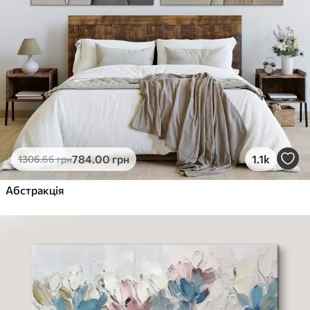
784
.00
грн
1.1k
1306
.66
грн
Абстракція