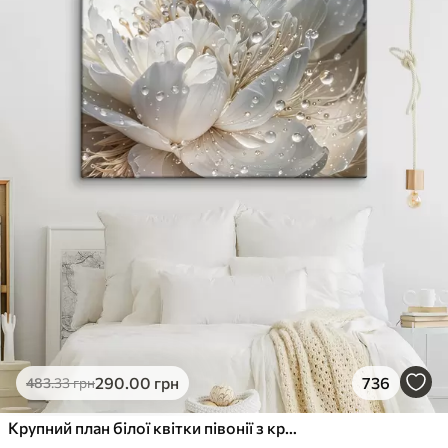
290
.00
грн
736
483
.33
грн
Крупний план білої квітки півонії з крапельками води на пелюстках на розмитому фоні