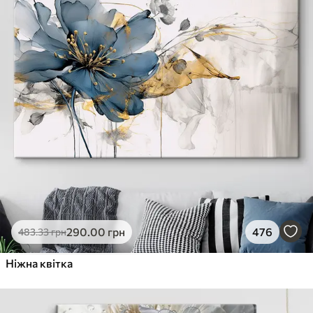
290
.00
грн
476
483
.33
грн
Ніжна квітка