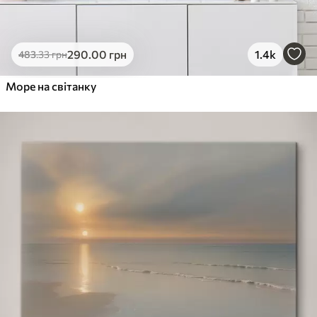
290
.00
грн
1.4k
483
.33
грн
Море на світанку