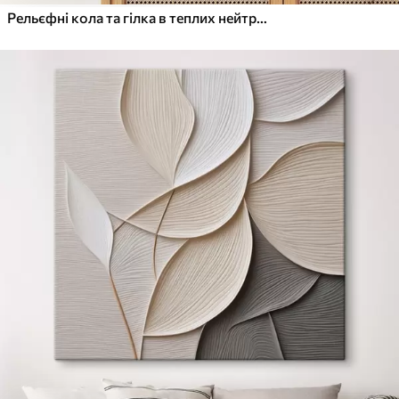
Рельєфні кола та гілка в теплих нейтральних тонах