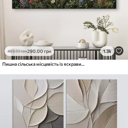
290
.00
грн
1.3k
483
.33
грн
Пишна сільська місцевість із яскравим лугом диких квітів, наповненим різнокольоровими квітами під хмарним небом