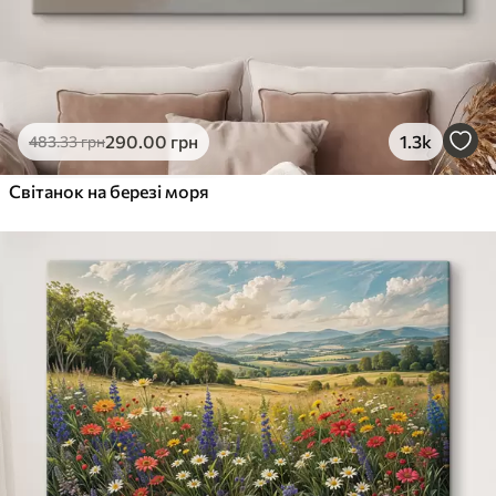
290
.00
грн
1.3k
483
.33
грн
Світанок на березі моря