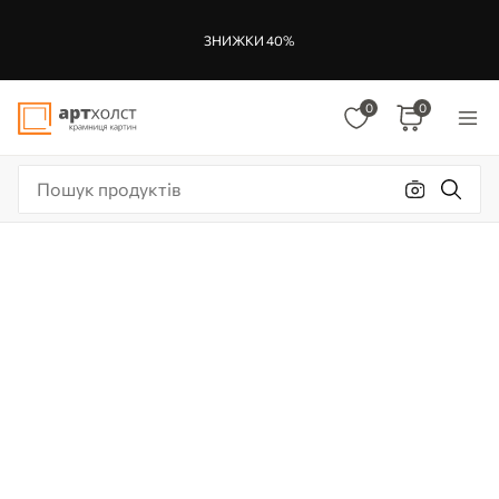
ЗНИЖКИ 40%
0
0