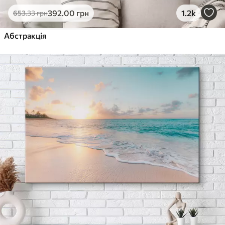
392
.00
грн
1.2k
653
.33
грн
Абстракція