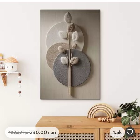
✓
Безпечне чорнило без запаху
✓
Поверхня з текстурою полотна
✓
Екологічний матеріал
290
.00
грн
1.5k
483
.33
грн