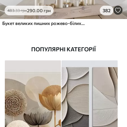
290
.00
грн
382
483
.33
грн
Букет великих пишних рожево-білих квітів півонії із зеленим листям на м’якому розмитому фоні
ПОПУЛЯРНІ КАТЕГОРІЇ