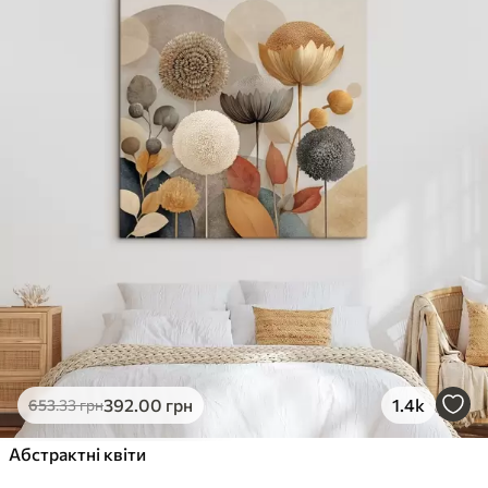
✓
Стійкість до вицвітання
✓
Безпечне чорнило без запаху
✗
Поверхня з текстурою полотна
✗
Екологічний матеріал
Преміум
Від
490
.00
грн
✓
Яскраві, насичені кольори
✓
Стійкість до вицвітання
✓
Безпечне чорнило без запаху
✓
Поверхня з текстурою полотна
✗
Екологічний матеріал
Еко-Преміум
392
.00
грн
1.4k
653
.33
грн
Від
615
.00
грн
✓
Абстрактні квіти
Яскраві, насичені кольори
✓
Стійкість до вицвітання