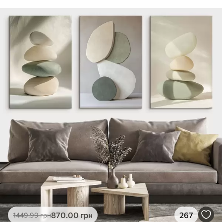
870
.00
грн
267
1449
.99
грн