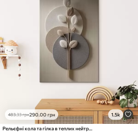
✓
Стійкість до вицвітання
✓
Безпечне чорнило без запаху
✗
Поверхня з текстурою полотна
✗
Екологічний матеріал
Преміум
Від
490
.00
грн
✓
Яскраві, насичені кольори
✓
Стійкість до вицвітання
✓
Безпечне чорнило без запаху
✓
Поверхня з текстурою полотна
✗
Екологічний матеріал
Еко-Преміум
290
.00
грн
1.5k
483
.33
грн
Від
615
.00
грн
✓
Яскраві, насичені кольори
Рельєфні кола та гілка в теплих нейтральних тонах
✓
Стійкість до вицвітання