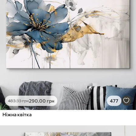
290
.00
грн
477
483
.33
грн
Ніжна квітка