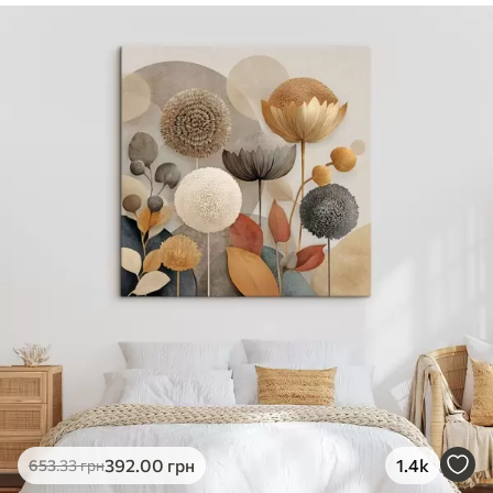
✓
Безпечне чорнило без запаху
✓
Поверхня з текстурою полотна
✓
Екологічний матеріал
392
.00
грн
1.4k
653
.33
грн