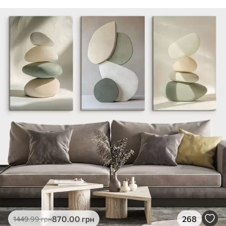
870
.00
грн
268
1449
.99
грн