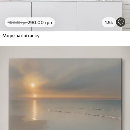
290
.00
грн
1.5k
483
.33
грн
Море на світанку