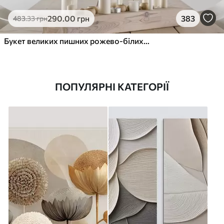
290
.00
грн
383
483
.33
грн
Букет великих пишних рожево-білих квітів півонії із зеленим листям на м’якому розмитому фоні
ПОПУЛЯРНІ КАТЕГОРІЇ