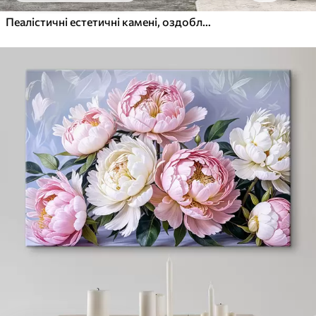
Пеалістичні естетичні камені, оздоблення будинку, природне освітлення