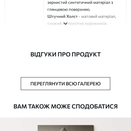
зернистий синтетичний матеріал з
глянцевою поверхнею.
Штучний Холст
- матовий матеріал,
схожий на полотна художників.
Еко-Холст
- високоякісне полотно зі
100% бавовни.
Автор
ART-HOLST
ВІДГУКИ ПРО ПРОДУКТ
Номер артикулу
s43935
Додатково
Можна додати лакове покриття.
ПЕРЕГЛЯНУТИ ВСЮ ГАЛЕРЕЮ
Доступні матеріали
ВАМ ТАКОЖ МОЖЕ СПОДОБАТИСЯ
Стандарт
Від
392
.00
грн
✓
Яскраві, насичені кольори