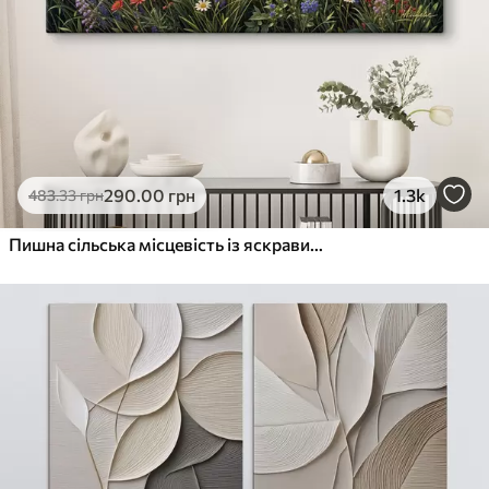
290
.00
грн
1.3k
483
.33
грн
Пишна сільська місцевість із яскравим лугом диких квітів, наповненим різнокольоровими квітами під хмарним небом