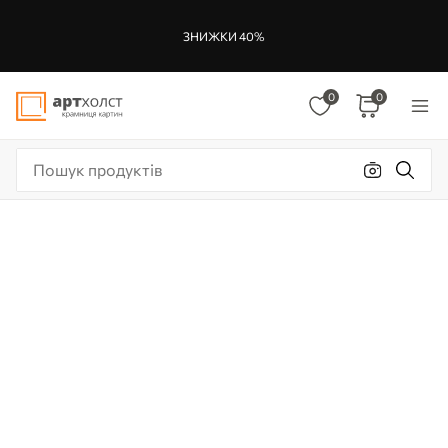
ЗНИЖКИ 40%
0
0