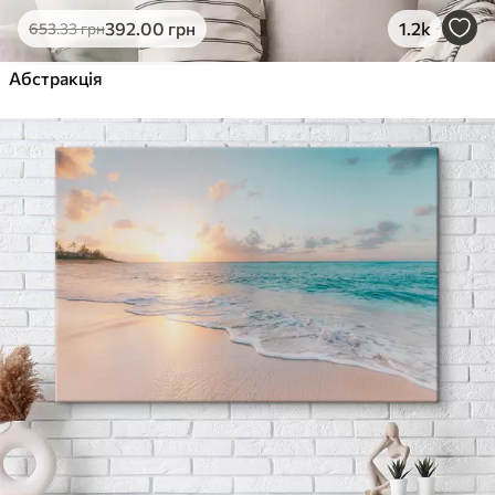
392
.00
грн
1.2k
653
.33
грн
Абстракція