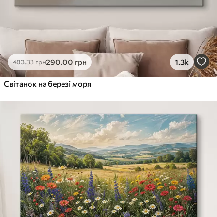
290
.00
грн
1.3k
483
.33
грн
Світанок на березі моря