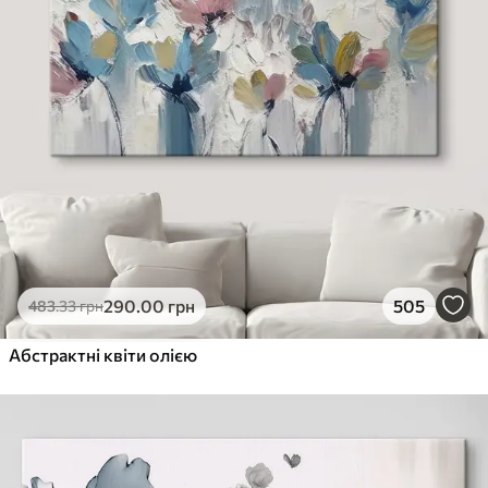
290
.00
грн
505
483
.33
грн
Абстрактні квіти олією