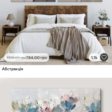
784
.00
грн
1.1k
1306
.66
грн
Абстракція