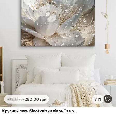
290
.00
грн
741
483
.33
грн
Крупний план білої квітки півонії з крапельками води на пелюстках на розмитому фоні