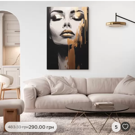
✓
Безпечне чорнило без запаху
✓
Поверхня з текстурою полотна
✓
Екологічний матеріал
290
.00
грн
5
483
.33
грн