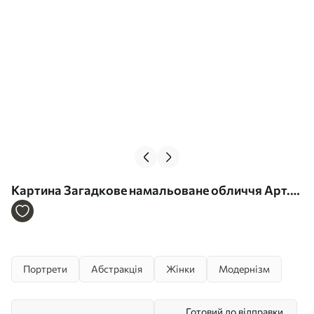
Картина Загадкове намальоване обличчя Арт.
s43572
Портрети
Абстракція
Жінки
Модернізм
Готовий до відправки