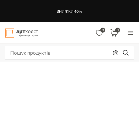
ЗНИЖКИ 40%
0
0