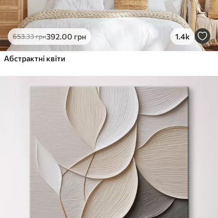
392
.00
грн
1.4k
653
.33
грн
Абстрактні квіти