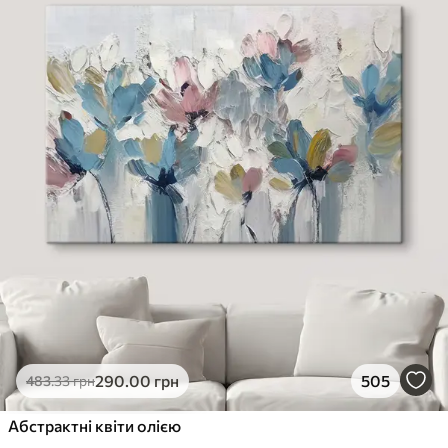
290
.00
грн
505
483
.33
грн
Абстрактні квіти олією