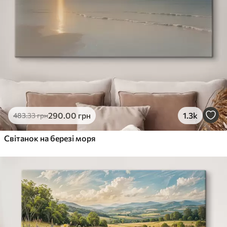
290
.00
грн
1.3k
483
.33
грн
Світанок на березі моря