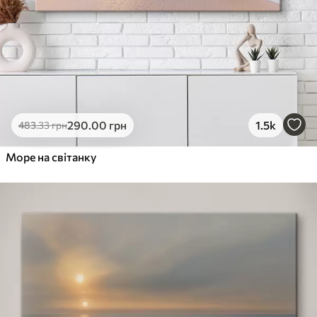
290
.00
грн
1.5k
483
.33
грн
Море на світанку