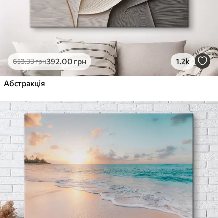
392
.00
грн
1.2k
653
.33
грн
Абстракція