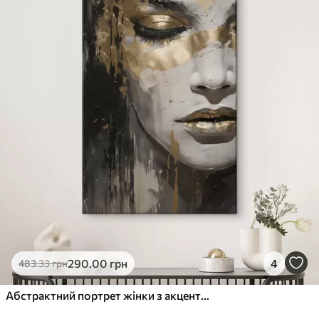
✓
Стійкість до вицвітання
✓
Безпечне чорнило без запаху
✗
Поверхня з текстурою полотна
✗
Екологічний матеріал
Преміум
Від
363
.00
грн
✓
Яскраві, насичені кольори
✓
Стійкість до вицвітання
✓
Безпечне чорнило без запаху
✓
Поверхня з текстурою полотна
✗
Екологічний матеріал
Еко-Преміум
290
.00
грн
4
483
.33
грн
Від
455
.00
грн
✓
Яскраві, насичені кольори
Абстрактний портрет жінки з акцентом на закритих очах і губах, виконаний у чорно-білих тонах динамічними теплими мазками
✓
Стійкість до вицвітання