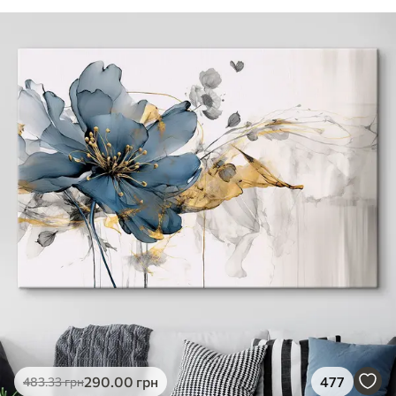
290
.00
грн
477
483
.33
грн