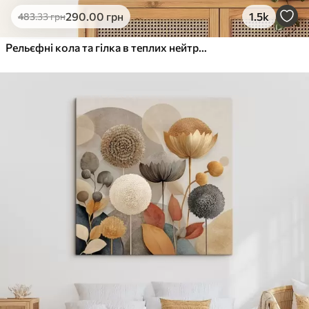
290
.00
грн
1.5k
483
.33
грн
Рельєфні кола та гілка в теплих нейтральних тонах