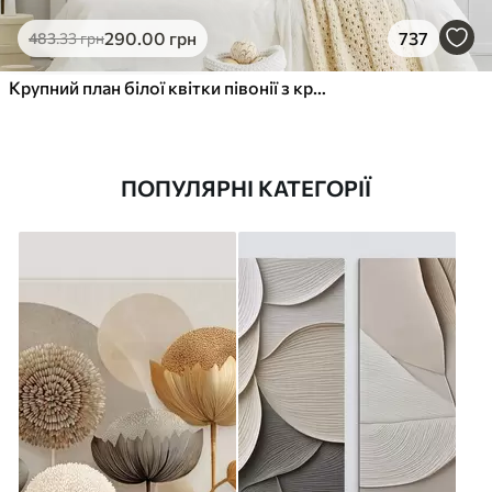
290
.00
грн
737
483
.33
грн
Крупний план білої квітки півонії з крапельками води на пелюстках на розмитому фоні
ПОПУЛЯРНІ КАТЕГОРІЇ