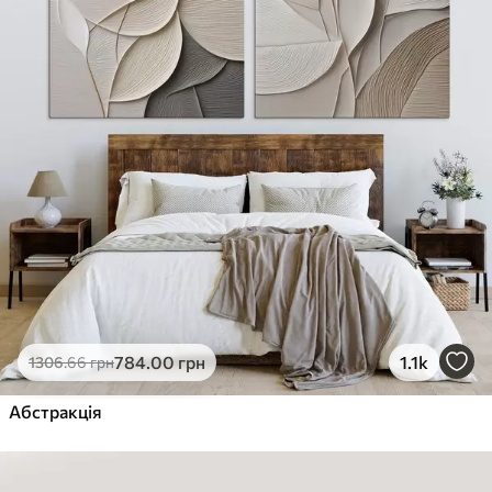
784
.00
грн
1.1k
1306
.66
грн
Абстракція