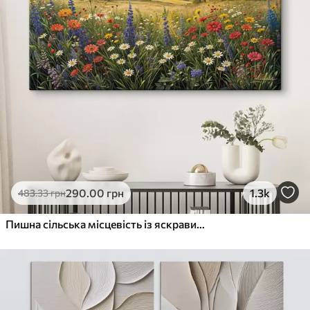
290
.00
грн
1.3k
483
.33
грн
Пишна сільська місцевість із яскравим лугом диких квітів, наповненим різнокольоровими квітами під хмарним небом