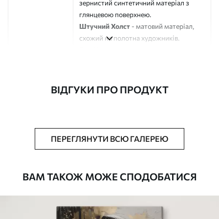
зернистий синтетичний матеріал з
глянцевою поверхнею.
Штучний Холст
- матовий матеріал,
схожий на полотна художників.
Еко-Холст
- високоякісне полотно зі
100% бавовни.
Автор
ART-HOLST
ВІДГУКИ ПРО ПРОДУКТ
Номер артикулу
s43572
Додатково
Можна додати лакове покриття.
ПЕРЕГЛЯНУТИ ВСЮ ГАЛЕРЕЮ
Доступні матеріали
ВАМ ТАКОЖ МОЖЕ СПОДОБАТИСЯ
Стандарт
Від
290
.00
грн
✓
Яскраві, насичені кольори