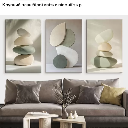
Крупний план білої квітки півонії з крапельками води на пелюстках на розмитому фоні