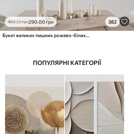
290
.00
грн
382
483
.33
грн
Букет великих пишних рожево-білих квітів півонії із зеленим листям на м’якому розмитому фоні
ПОПУЛЯРНІ КАТЕГОРІЇ