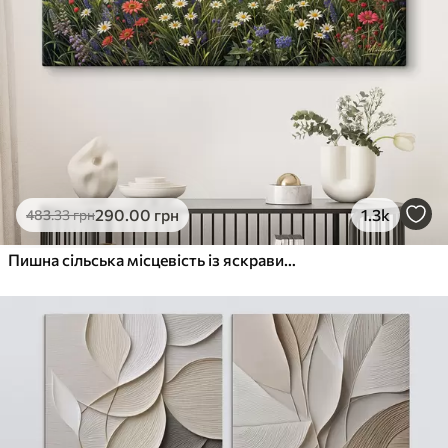
290
.00
грн
1.3k
483
.33
грн
Пишна сільська місцевість із яскравим лугом диких квітів, наповненим різнокольоровими квітами під хмарним небом