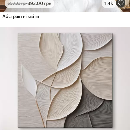
392
.00
грн
1.4k
653
.33
грн
Абстрактні квіти