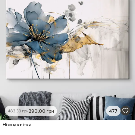
290
.00
грн
477
483
.33
грн
Ніжна квітка