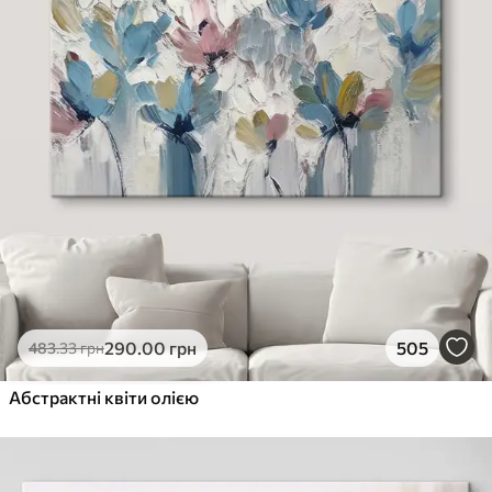
290
.00
грн
505
483
.33
грн
Абстрактні квіти олією