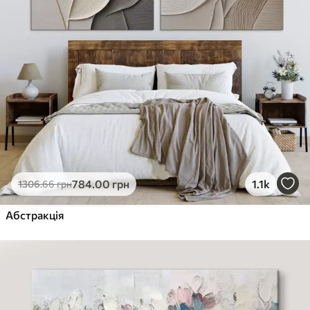
784
.00
грн
1.1k
1306
.66
грн
Абстракція