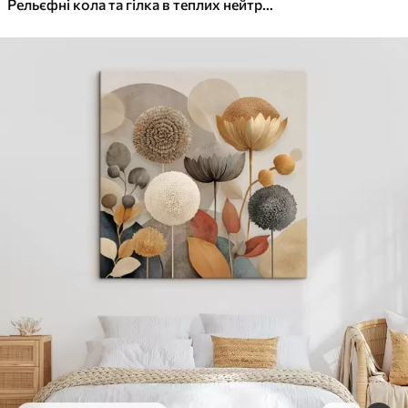
✓
Яскраві, насичені кольори
Рельєфні кола та гілка в теплих нейтральних тонах
✓
Стійкість до вицвітання
✓
Безпечне чорнило без запаху
✓
Поверхня з текстурою полотна
✓
Екологічний матеріал