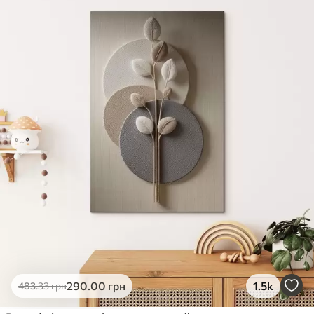
✓
Яскраві, насичені кольори
✓
Стійкість до вицвітання
✓
Безпечне чорнило без запаху
✗
Поверхня з текстурою полотна
✗
Екологічний матеріал
Преміум
Від
363
.00
грн
✓
Яскраві, насичені кольори
✓
Стійкість до вицвітання
✓
Безпечне чорнило без запаху
✓
Поверхня з текстурою полотна
✗
Екологічний матеріал
Еко-Преміум
290
.00
грн
1.5k
483
.33
грн
Від
455
.00
грн