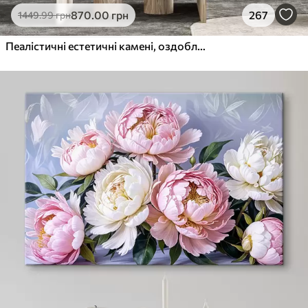
870
.00
грн
267
1449
.99
грн
Пеалістичні естетичні камені, оздоблення будинку, природне освітлення