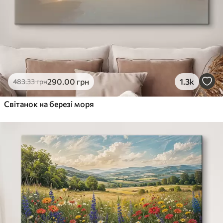
290
.00
грн
1.3k
483
.33
грн
Світанок на березі моря