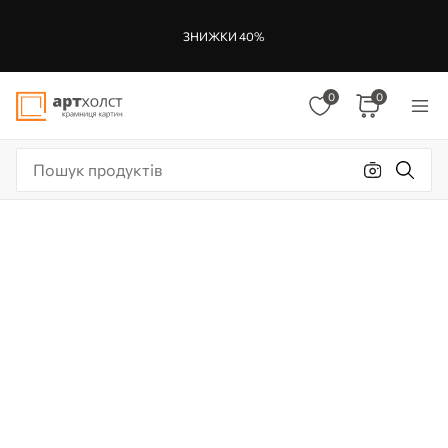
ЗНИЖКИ 40%
0
0