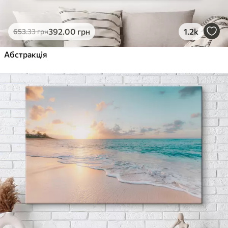
392
.00
грн
1.2k
653
.33
грн
Абстракція