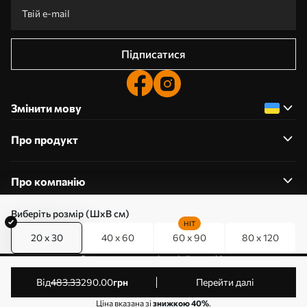
Підписатися
Змінити мову
Про продукт
Про компанію
Виберіть розмір (ШхВ см)
HIT
20 x 30
40 x 60
60 x 90
80 x 120
0800357223
Редагування дозволів на файли cookie
© 2011-2026 Art-holst. Усі права захищені. Власник:
від
483
.33
290
.00
грн
Перейти далі
ТОВ “КЛЄВЄР”. Код ЄДРПОУ: 31780602.
Ціна вказана зі
знижкою 40%
.