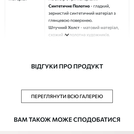
Синтетичне Полотно
- гладкий,
зернистий синтетичний матеріал з
глянцевою поверхнею.
Штучний Холст
- матовий матеріал,
схожий на полотна художників.
Еко-Холст
- високоякісне полотно зі
100% бавовни.
Автор
ART-HOLST
ВІДГУКИ ПРО ПРОДУКТ
Номер артикулу
s43525
Додатково
Можна додати лакове покриття.
ПЕРЕГЛЯНУТИ ВСЮ ГАЛЕРЕЮ
Доступні матеріали
ВАМ ТАКОЖ МОЖЕ СПОДОБАТИСЯ
Стандарт
Від
290
.00
грн