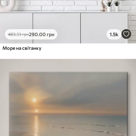
290
.00
грн
1.5k
483
.33
грн
Море на світанку