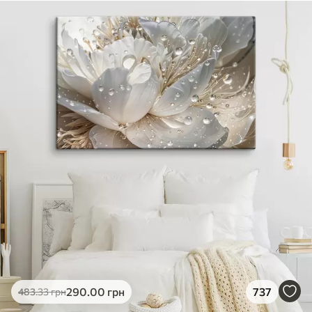
290
.00
грн
737
483
.33
грн