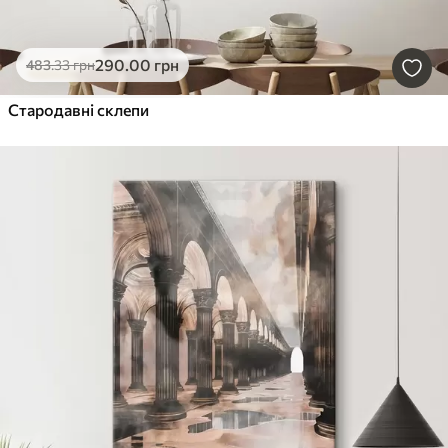
290
.00
грн
483
.33
грн
Стародавні склепи