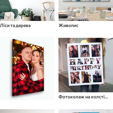
Ліси та дерева
Живопис
Фотоколаж на холсті
для дому