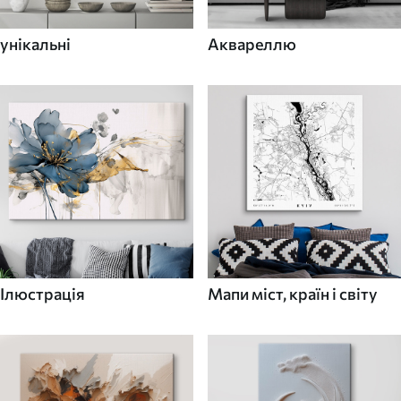
унікальні
Аквареллю
Ілюстрація
Мапи міст, країн і світу