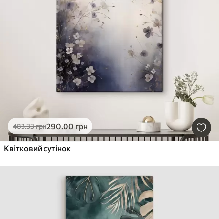
290
.00
грн
483
.33
грн
Квітковий сутінок