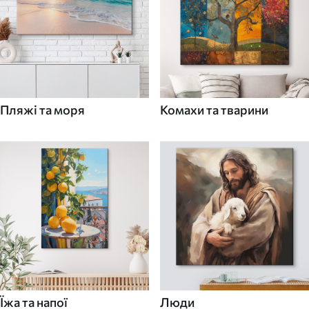
Пляжі та моря
Комахи та тварини
Їжа та напої
Люди