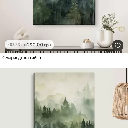
290
.00
грн
483
.33
грн
Смарагдова тайга