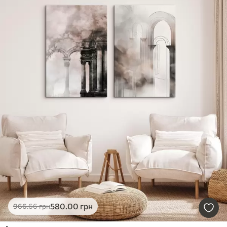
580
.00
грн
966
.66
грн