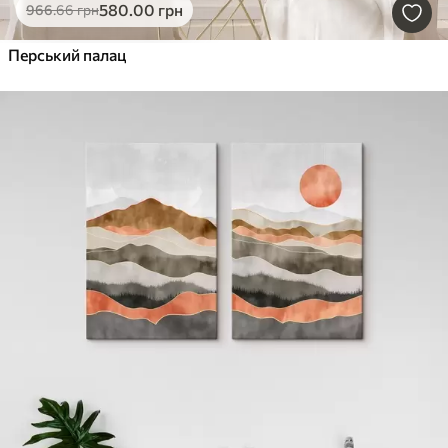
580
.00
грн
966
.66
грн
Перський палац