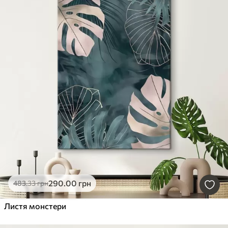
290
.00
грн
483
.33
грн
Листя монстери