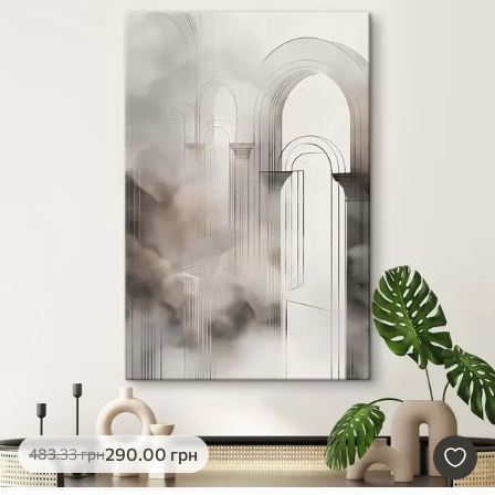
290
.00
грн
483
.33
грн