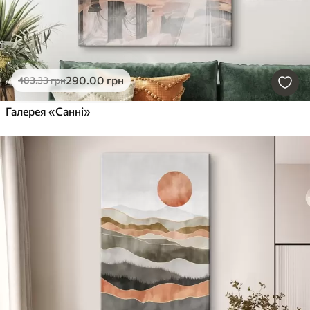
290
.00
грн
483
.33
грн
Галерея «Санні»