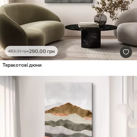
290
.00
грн
483
.33
грн
Теракотові дюни