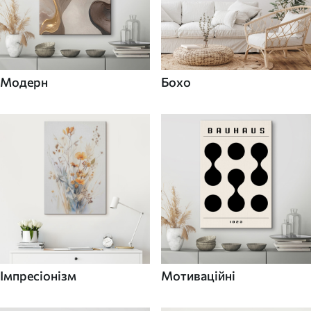
Модерн
Бохо
Імпресіонізм
Мотиваційні