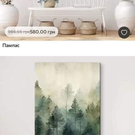
580
.00
грн
966
.66
грн
Пампас