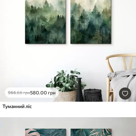
580
.00
грн
966
.66
грн
Туманний ліс