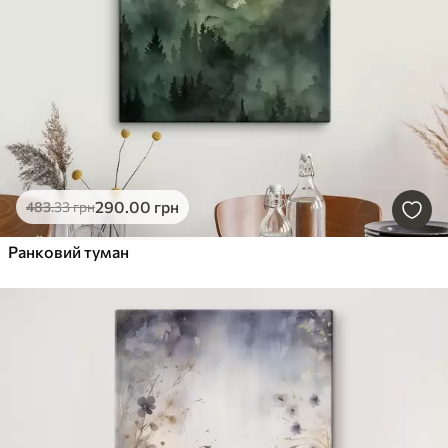
290
.00
грн
483
.33
грн
Ранковий туман