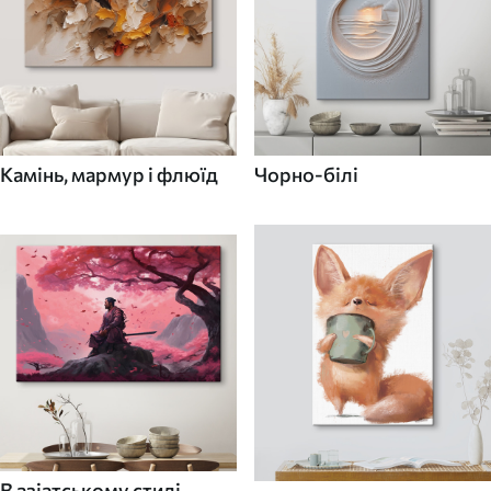
Камінь, мармур і флюїд
Чорно-білі
В азіатському стилі