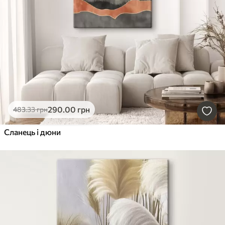
290
.00
грн
483
.33
грн
Сланець і дюни