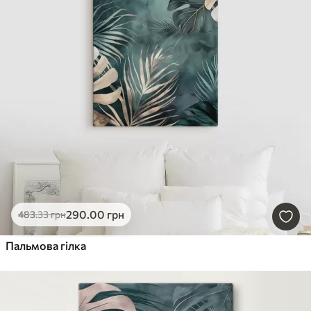
290
.00
грн
483
.33
грн
Пальмова гілка