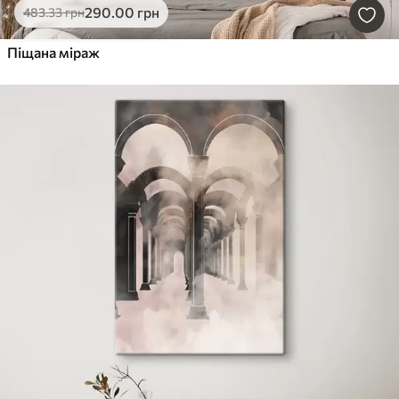
290
.00
грн
483
.33
грн
Піщана міраж