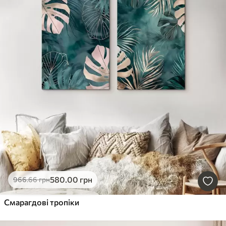
580
.00
грн
966
.66
грн
Смарагдові тропіки