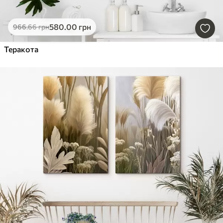
580
.00
грн
966
.66
грн
Теракота