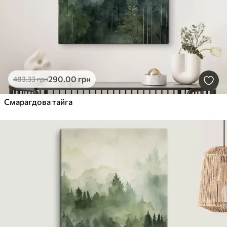
290
.00
грн
483
.33
грн
Смарагдова тайга