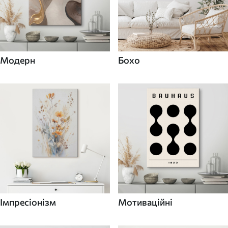
Модерн
Бохо
Імпресіонізм
Мотиваційні