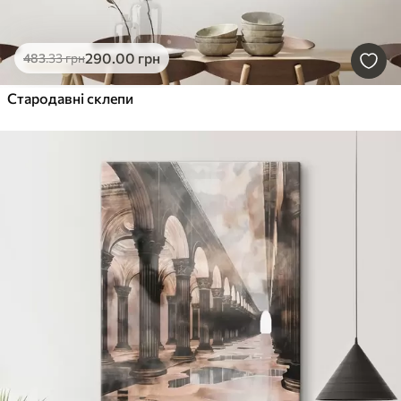
290
.00
грн
483
.33
грн
Стародавні склепи