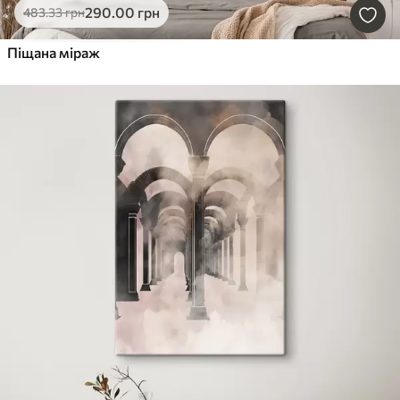
290
.00
грн
483
.33
грн
Піщана міраж