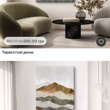
290
.00
грн
483
.33
грн
Теракотові дюни