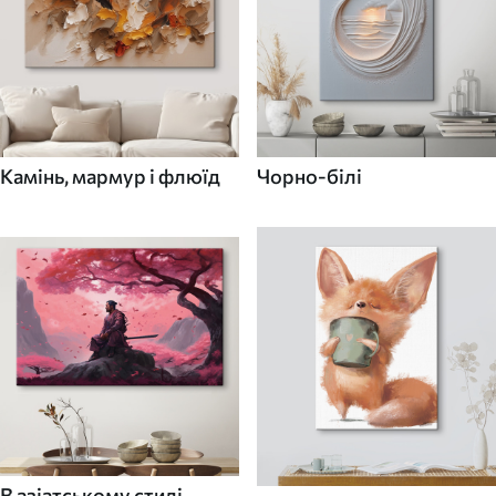
Камінь, мармур і флюїд
Чорно-білі
В азіатському стилі