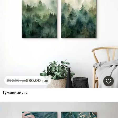
580
.00
грн
966
.66
грн
Туманний ліс