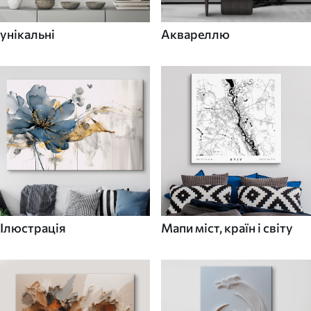
унікальні
Аквареллю
Ілюстрація
Мапи міст, країн і світу