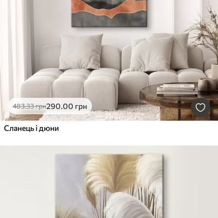
290
.00
грн
483
.33
грн
Сланець і дюни