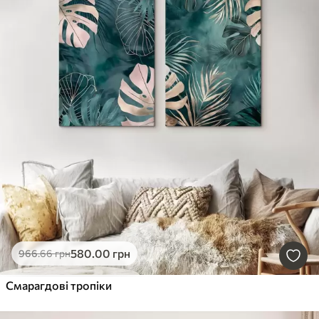
580
.00
грн
966
.66
грн
Смарагдові тропіки