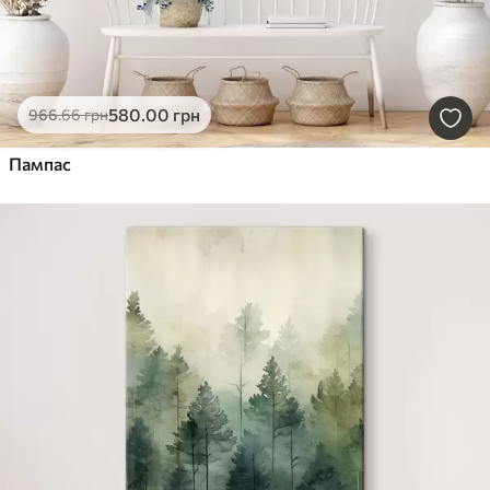
580
.00
грн
966
.66
грн
Пампас