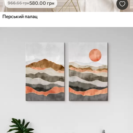
580
.00
грн
966
.66
грн
Перський палац