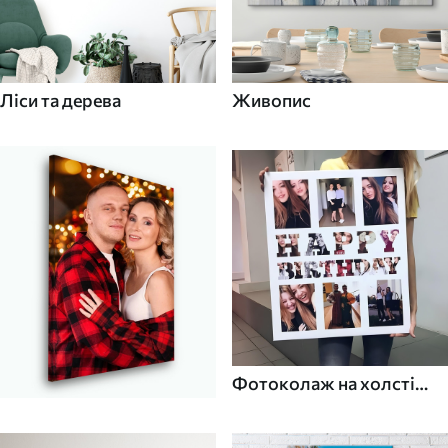
Ліси та дерева
Живопис
Фотоколаж на холсті
для дому