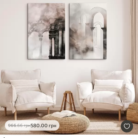
580
.00
грн
966
.66
грн