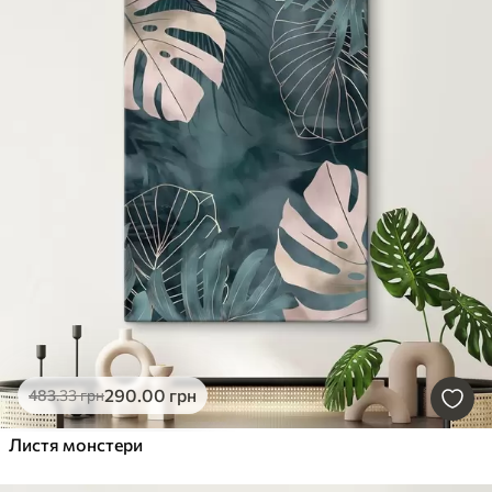
290
.00
грн
483
.33
грн
Листя монстери