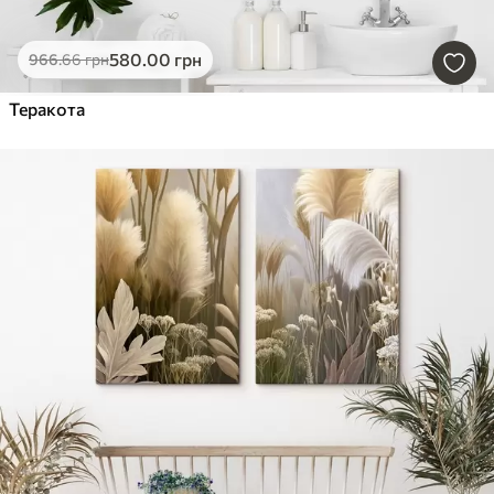
580
.00
грн
966
.66
грн
Теракота