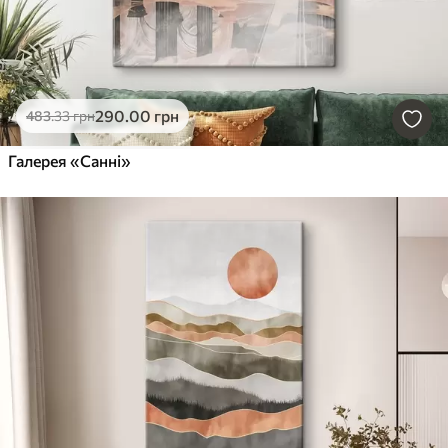
290
.00
грн
483
.33
грн
Галерея «Санні»