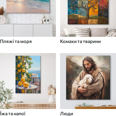
Пляжі та моря
Комахи та тварини
Їжа та напої
Люди