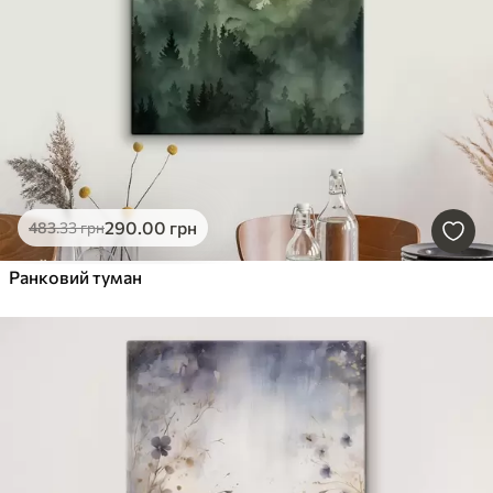
290
.00
грн
483
.33
грн
Ранковий туман