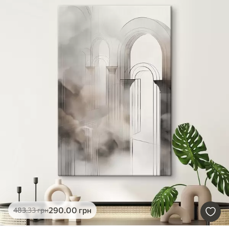
290
.00
грн
483
.33
грн