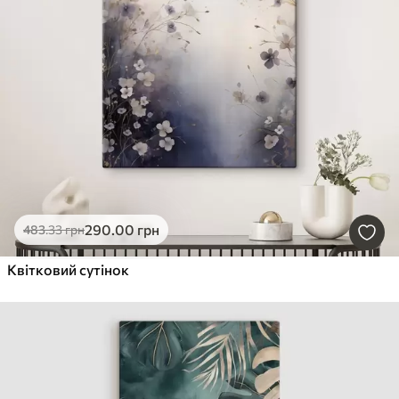
290
.00
грн
483
.33
грн
Квітковий сутінок