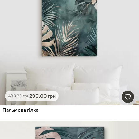
290
.00
грн
483
.33
грн
Пальмова гілка