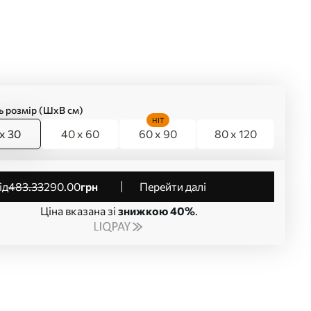
ь розмір (ШхВ см)
HIT
x 30
40 x 60
60 x 90
80 x 120
від
483
.33
290
.00
грн
Перейти далі
Ціна вказана зі
знижкою 40%
.