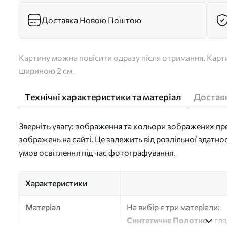
Доставка Новою Поштою
Картину можна повісити одразу після отримання. Карти
шириною 2 см.
Технічні характеристики та матеріал
Доставк
Зверніть увагу: зображення та кольори зображених пре
зображень на сайті. Це залежить від роздільної здатно
умов освітлення під час фотографування.
Характеристики
Матеріал
На вибір є три матеріали:
Синтетичне Полотно
- гл