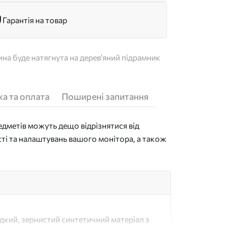
Гарантія на товар
на буде натягнута на дерев'яний підрамник
а та оплата
Поширені запитання
дметів можуть дещо відрізнятися від
сті та налаштувань вашого монітора, а також
адкий, зернистий синтетичний матеріал з