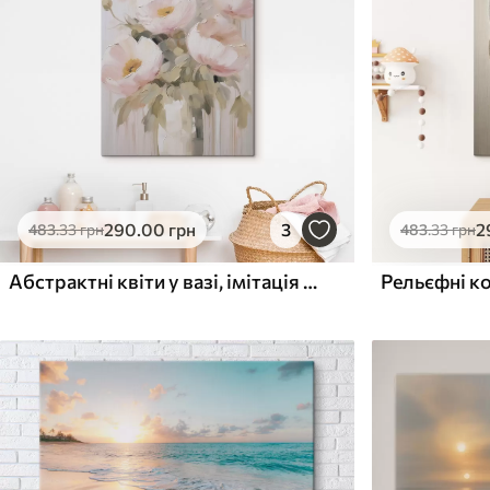
Поверхня з текстурою
Поверхня з текстуро
✗
✓
полотна
полотна
✗
✗
Екологічний матеріал
Екологічний матеріа
290
.00
грн
3
2
483
.33
грн
483
.33
грн
Абстрактні квіти у вазі, імітація живопису