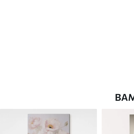
глянцевою поверхнею.
Штучний Холст
- матовий
Еко-Холст
- високоякісне
Автор
ART-HOLST
Номер артикулу
s43270
Додатково
Можна додати лакове пок
Доступні матеріали
ВА
Стандарт
Преміум
Від
290
.00
грн
Від
363
.00
грн
✓
✓
Яскраві, насичені кольори
Яскраві, насичені ко
✓
✓
Стійкість до вицвітання
Стійкість до вицвіта
✓
✓
Безпечне чорнило без запаху
Безпечне чорнило бе