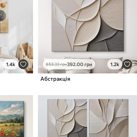
1.4k
392
.00
грн
1.2k
653
.33
грн
Абстракція