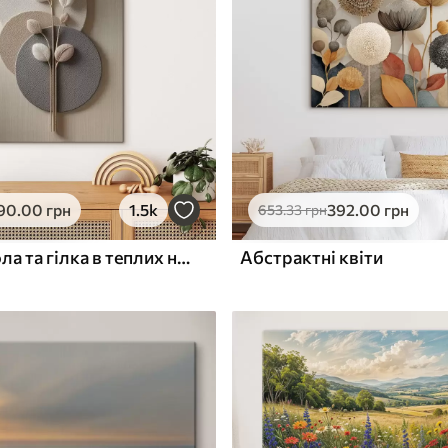
ю
Поверхня з текстурою
✓
полотна
✓
л
Екологічний матеріал
90
.00
грн
1.5k
392
.00
грн
653
.33
грн
Рельєфні кола та гілка в теплих нейтральних тонах
Абстрактні квіти