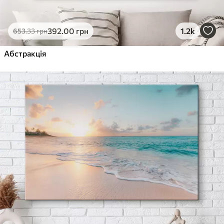
392
.00
грн
1.2k
653
.33
грн
Абстракція