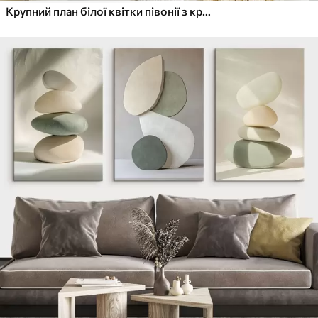
Крупний план білої квітки півонії з крапельками води на пелюстках на розмитому фоні