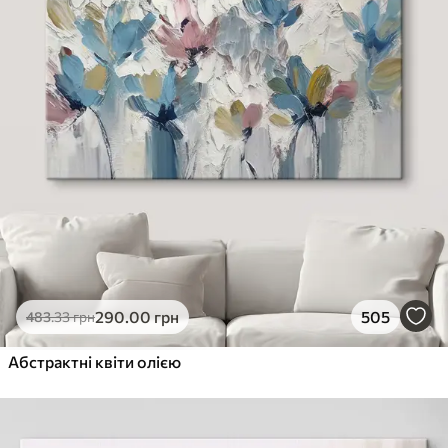
290
.00
грн
505
483
.33
грн
Абстрактні квіти олією