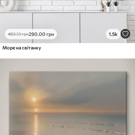
290
.00
грн
1.5k
483
.33
грн
Море на світанку