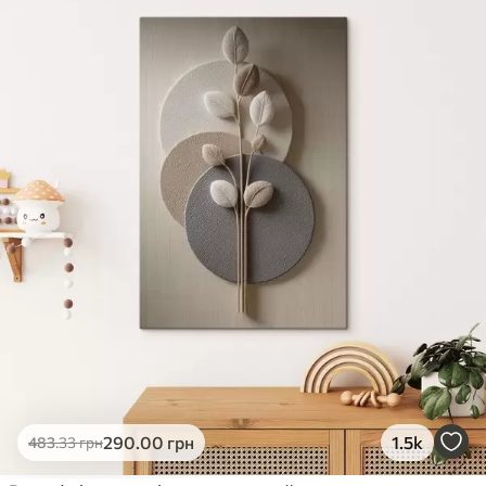
✓
Яскраві, насичені кольори
✓
Стійкість до вицвітання
✓
Безпечне чорнило без запаху
✗
Поверхня з текстурою полотна
✗
Екологічний матеріал
Преміум
Від
363
.00
грн
✓
Яскраві, насичені кольори
✓
Стійкість до вицвітання
✓
Безпечне чорнило без запаху
✓
Поверхня з текстурою полотна
✗
Екологічний матеріал
Еко-Преміум
290
.00
грн
1.5k
483
.33
грн
Від
455
.00
грн