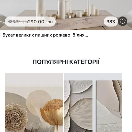
290
.00
грн
383
483
.33
грн
Букет великих пишних рожево-білих квітів півонії із зеленим листям на м’якому розмитому фоні
ПОПУЛЯРНІ КАТЕГОРІЇ