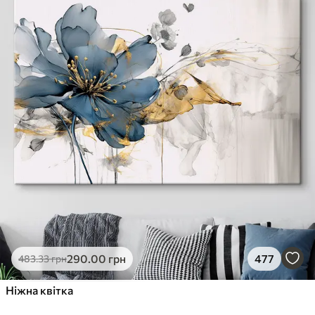
290
.00
грн
477
483
.33
грн
Ніжна квітка