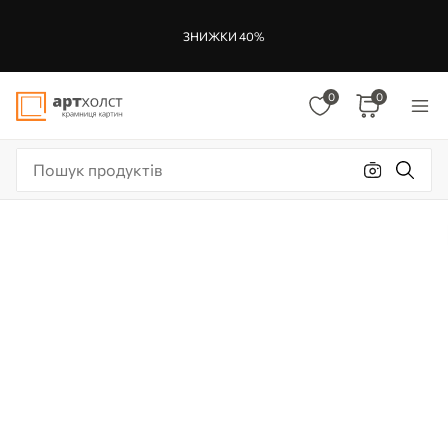
ЗНИЖКИ 40%
0
0