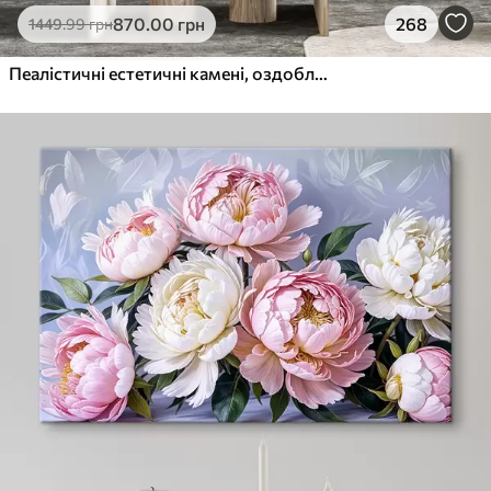
870
.00
грн
268
1449
.99
грн
Пеалістичні естетичні камені, оздоблення будинку, природне освітлення