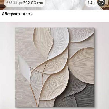
392
.00
грн
1.4k
653
.33
грн
Абстрактні квіти