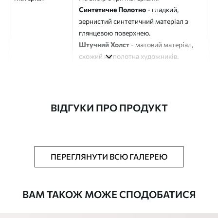
Синтетичне Полотно
- гладкий,
зернистий синтетичний матеріал з
глянцевою поверхнею.
Штучний Холст
- матовий матеріал,
схожий на полотна художників.
Еко-Холст
- високоякісне полотно зі
100% бавовни.
Автор
ART-HOLST
ВІДГУКИ ПРО ПРОДУКТ
Номер артикулу
s43256
Додатково
Можна додати лакове покриття.
ПЕРЕГЛЯНУТИ ВСЮ ГАЛЕРЕЮ
Доступні матеріали
ВАМ ТАКОЖ МОЖЕ СПОДОБАТИСЯ
Стандарт
Від
290
.00
грн