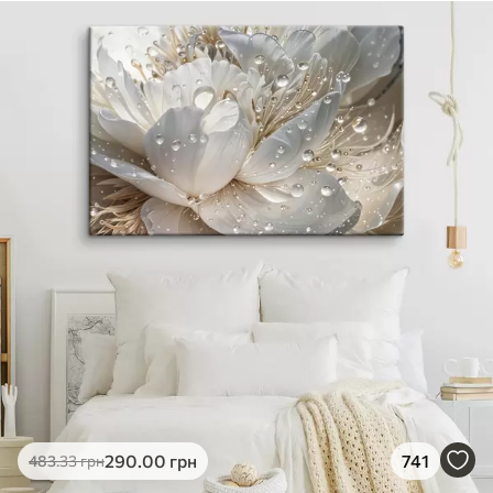
290
.00
грн
741
483
.33
грн