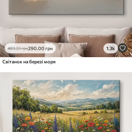
290
.00
грн
1.3k
483
.33
грн
Світанок на березі моря