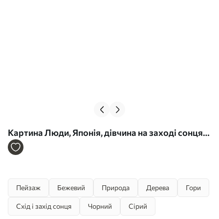
Картина Люди, Японія, дівчина на заході сонця
на тлі сакур і гір Арт. s43256
Пейзаж
Бежевий
Природа
Дерева
Гори
Схід і захід сонця
Чорний
Сірий