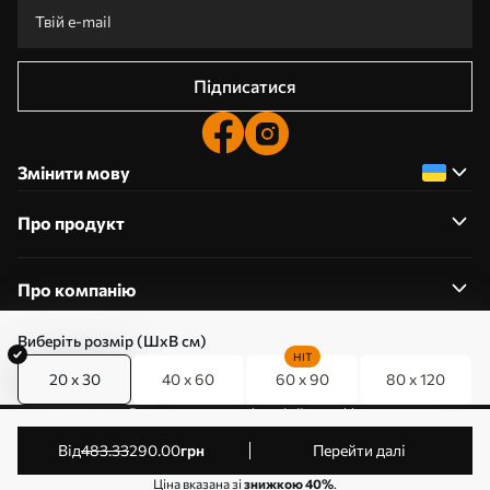
Підписатися
Змінити мову
Про продукт
Про компанію
Виберіть розмір (ШхВ см)
HIT
20 x 30
40 x 60
60 x 90
80 x 120
0800357223
Редагування дозволів на файли cookie
© 2011-2026 Art-holst. Усі права захищені. Власник:
від
483
.33
290
.00
грн
Перейти далі
ТОВ “КЛЄВЄР”. Код ЄДРПОУ: 31780602.
Ціна вказана зі
знижкою 40%
.