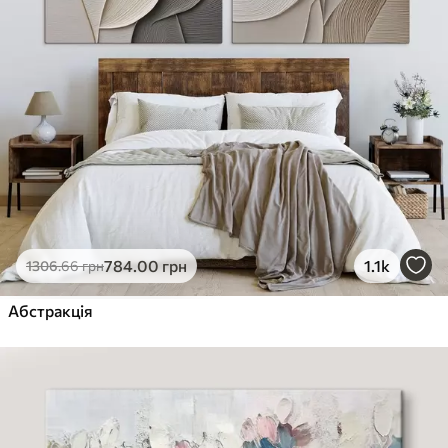
784
.00
грн
1.1k
1306
.66
грн
Абстракція