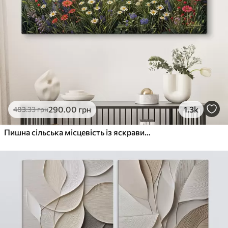
290
.00
грн
1.3k
483
.33
грн
Пишна сільська місцевість із яскравим лугом диких квітів, наповненим різнокольоровими квітами під хмарним небом