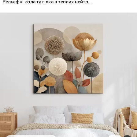
✓
Яскраві, насичені кольори
Рельєфні кола та гілка в теплих нейтральних тонах
✓
Стійкість до вицвітання
✓
Безпечне чорнило без запаху
✓
Поверхня з текстурою полотна
✓
Екологічний матеріал