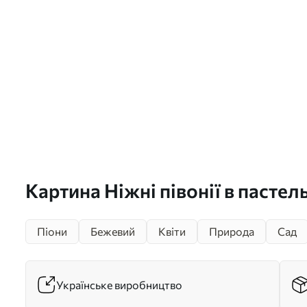
Картина Ніжні півонії в пастел
кремових тонах на розмитому 
Піони
Бежевий
Квіти
Природа
Сад
створюють м'який і романтичн
Арт. s42558
Українське виробництво