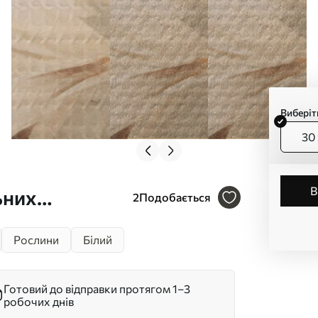
Виберіт
30 
ьних
2
Подобається
тлі
Рослини
Білий
ий настрій
Готовий до відправки протягом 1–3
робочих днів