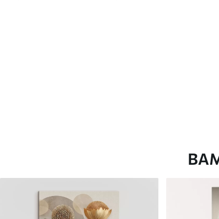
глянцевою поверхнею.
Штучний Холст
- матовий
Еко-Холст
- високоякісне
Автор
ART-HOLST
Номер артикулу
s42558
Додатково
Можна додати лакове пок
Доступні матеріали
ВА
Стандарт
Преміум
Від
290
.00
грн
Від
363
.00
грн
✓
✓
Яскраві, насичені кольори
Яскраві, насичені ко
✓
✓
Стійкість до вицвітання
Стійкість до вицвіта
✓
✓
Безпечне чорнило без запаху
Безпечне чорнило бе