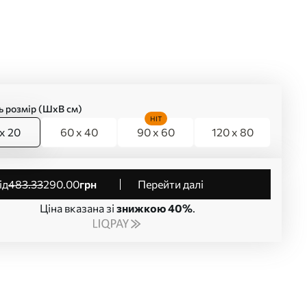
ь розмір (ШхВ см)
HIT
x 20
60 x 40
90 x 60
120 x 80
від
483
.33
290
.00
грн
Перейти далі
Ціна вказана зі
знижкою 40%
.