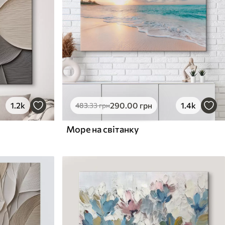
1.2k
290
.00
грн
1.4k
483
.33
грн
Море на світанку