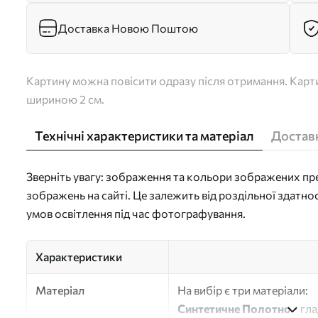
Доставка Новою Поштою
Картину можна повісити одразу після отримання. Карти
шириною 2 см.
Технічні характеристики та матеріал
Доставк
Зверніть увагу: зображення та кольори зображених пре
зображень на сайті. Це залежить від роздільної здатно
умов освітлення під час фотографування.
Характеристики
Матеріал
На вибір є три матеріали:
Синтетичне Полотно
- гл