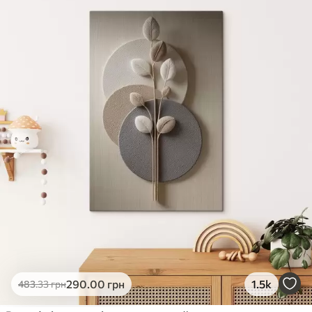
✓
Яскраві, насичені кольори
✓
Стійкість до вицвітання
✓
Безпечне чорнило без запаху
✗
Поверхня з текстурою полотна
✗
Екологічний матеріал
Преміум
Від
363
.00
грн
✓
Яскраві, насичені кольори
✓
Стійкість до вицвітання
✓
Безпечне чорнило без запаху
✓
Поверхня з текстурою полотна
✗
Екологічний матеріал
Еко-Преміум
290
.00
грн
1.5k
483
.33
грн
Від
455
.00
грн