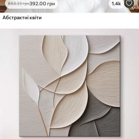
392
.00
грн
1.4k
653
.33
грн
Абстрактні квіти