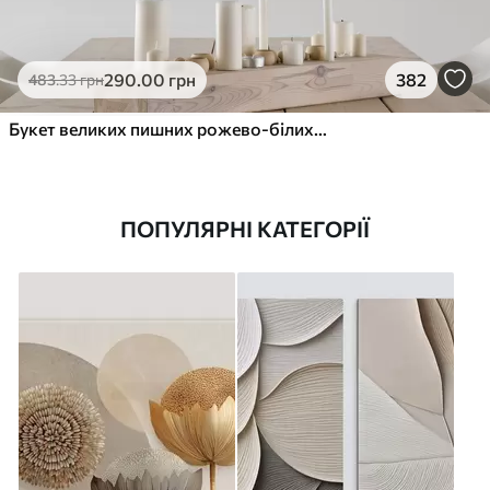
290
.00
грн
382
483
.33
грн
Букет великих пишних рожево-білих квітів півонії із зеленим листям на м’якому розмитому фоні
ПОПУЛЯРНІ КАТЕГОРІЇ