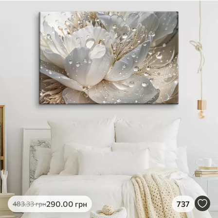
290
.00
грн
737
483
.33
грн