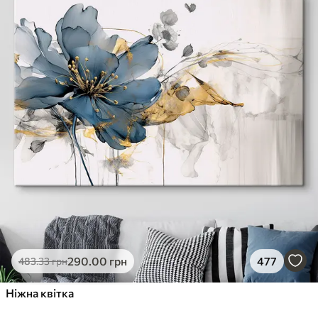
290
.00
грн
477
483
.33
грн
Ніжна квітка