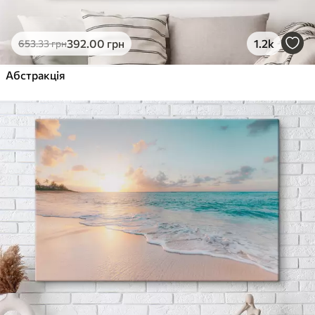
392
.00
грн
1.2k
653
.33
грн
Абстракція