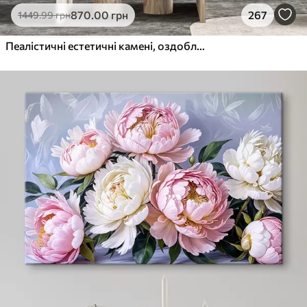
870
.00
грн
267
1449
.99
грн
Пеалістичні естетичні камені, оздоблення будинку, природне освітлення