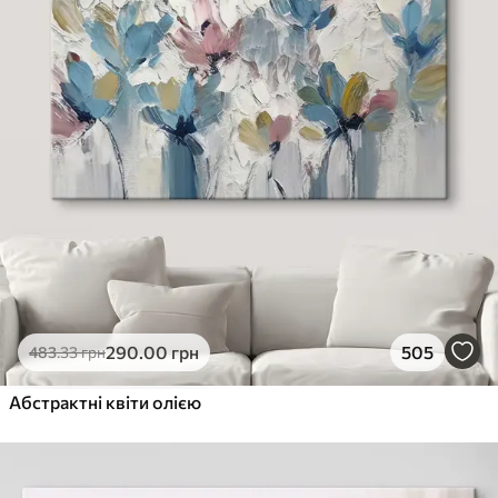
290
.00
грн
505
483
.33
грн
Абстрактні квіти олією