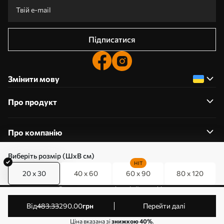
Підписатися
Змінити мову
Про продукт
Про компанію
Виберіть розмір (ШхВ см)
HIT
20 x 30
40 x 60
60 x 90
80 x 120
0800357223
Редагування дозволів на файли cookie
© 2011-2026 Art-holst. Усі права захищені. Власник:
від
483
.33
290
.00
грн
Перейти далі
ТОВ “КЛЄВЄР”. Код ЄДРПОУ: 31780602.
Ціна вказана зі
знижкою 40%
.