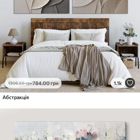
784
.00
грн
1.1k
1306
.66
грн
Абстракція