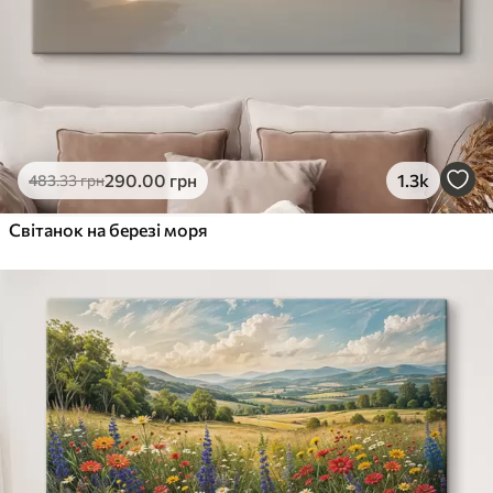
290
.00
грн
1.3k
483
.33
грн
Світанок на березі моря