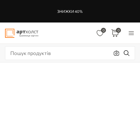
ЗНИЖКИ 40%
0
0