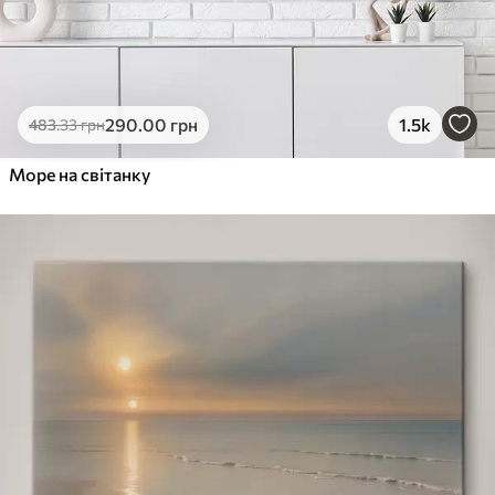
290
.00
грн
1.5k
483
.33
грн
Море на світанку