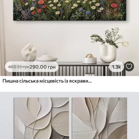
290
.00
грн
1.3k
483
.33
грн
Пишна сільська місцевість із яскравим лугом диких квітів, наповненим різнокольоровими квітами під хмарним небом