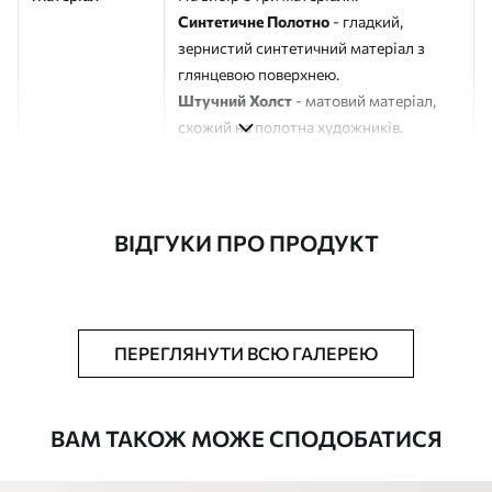
Синтетичне Полотно
- гладкий,
зернистий синтетичний матеріал з
глянцевою поверхнею.
Штучний Холст
- матовий матеріал,
схожий на полотна художників.
Еко-Холст
- високоякісне полотно зі
100% бавовни.
Автор
ART-HOLST
ВІДГУКИ ПРО ПРОДУКТ
Номер артикулу
s42481
Додатково
Можна додати лакове покриття.
ПЕРЕГЛЯНУТИ ВСЮ ГАЛЕРЕЮ
Доступні матеріали
ВАМ ТАКОЖ МОЖЕ СПОДОБАТИСЯ
Стандарт
Від
290
.00
грн