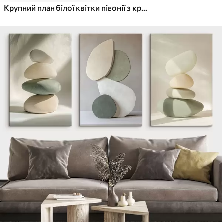
Крупний план білої квітки півонії з крапельками води на пелюстках на розмитому фоні