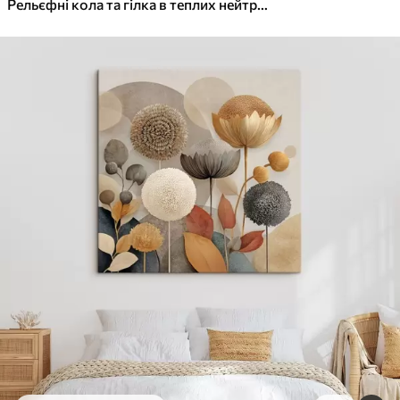
✓
Яскраві, насичені кольори
Рельєфні кола та гілка в теплих нейтральних тонах
✓
Стійкість до вицвітання
✓
Безпечне чорнило без запаху
✓
Поверхня з текстурою полотна
✓
Екологічний матеріал