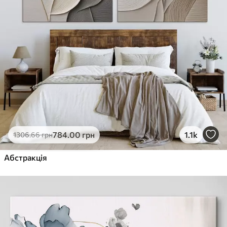
784
.00
грн
1.1k
1306
.66
грн
Абстракція