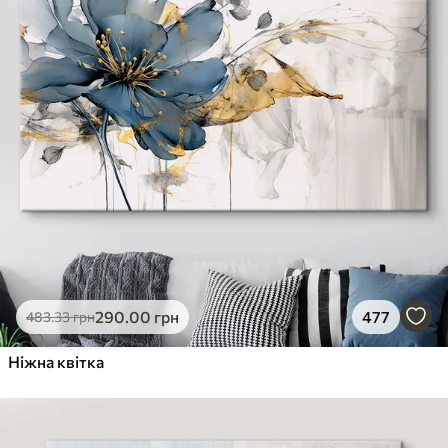
290
.00
грн
477
483
.33
грн
Ніжна квітка