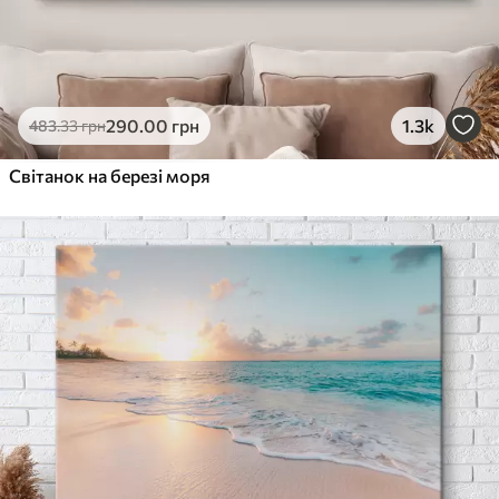
290
.00
грн
1.3k
483
.33
грн
Світанок на березі моря