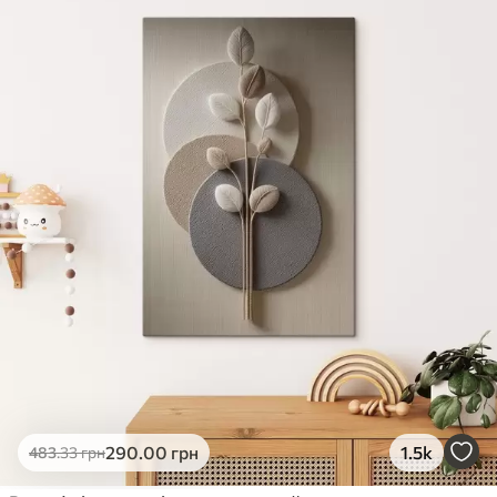
✓
Яскраві, насичені кольори
✓
Стійкість до вицвітання
✓
Безпечне чорнило без запаху
✗
Поверхня з текстурою полотна
✗
Екологічний матеріал
Преміум
Від
363
.00
грн
✓
Яскраві, насичені кольори
✓
Стійкість до вицвітання
✓
Безпечне чорнило без запаху
✓
Поверхня з текстурою полотна
✗
Екологічний матеріал
Еко-Преміум
290
.00
грн
1.5k
483
.33
грн
Від
455
.00
грн