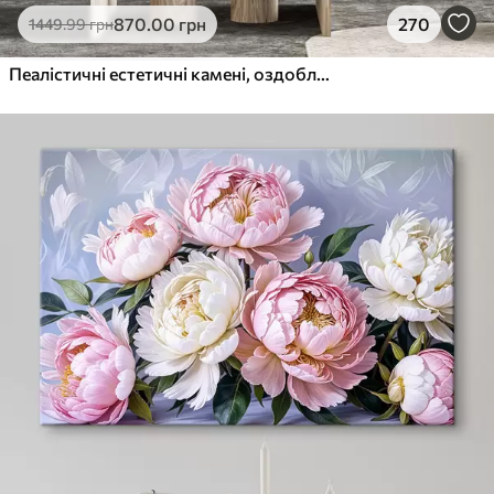
870
.00
грн
270
1449
.99
грн
Пеалістичні естетичні камені, оздоблення будинку, природне освітлення