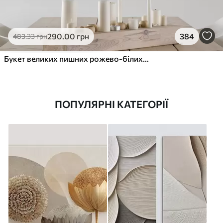
290
.00
грн
384
483
.33
грн
Букет великих пишних рожево-білих квітів півонії із зеленим листям на м’якому розмитому фоні
ПОПУЛЯРНІ КАТЕГОРІЇ