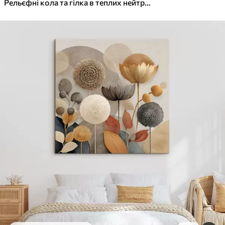
✓
Яскраві, насичені кольори
Рельєфні кола та гілка в теплих нейтральних тонах
✓
Стійкість до вицвітання
✓
Безпечне чорнило без запаху
✓
Поверхня з текстурою полотна
✓
Екологічний матеріал