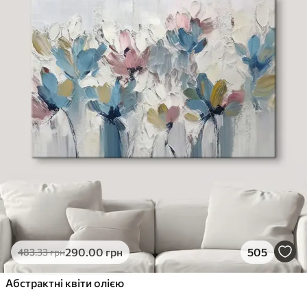
290
.00
грн
505
483
.33
грн
Абстрактні квіти олією