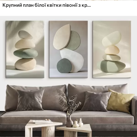
Крупний план білої квітки півонії з крапельками води на пелюстках на розмитому фоні