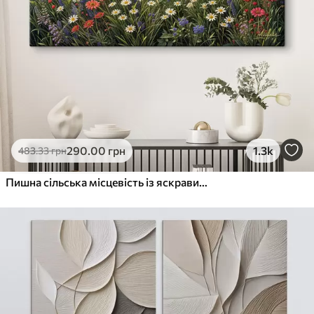
290
.00
грн
1.3k
483
.33
грн
Пишна сільська місцевість із яскравим лугом диких квітів, наповненим різнокольоровими квітами під хмарним небом