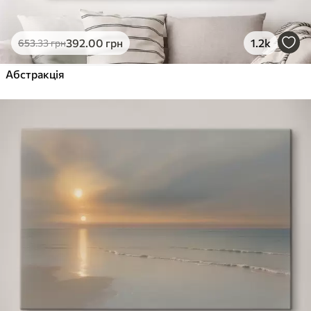
392
.00
грн
1.2k
653
.33
грн
Абстракція