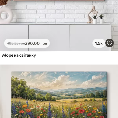
290
.00
грн
1.5k
483
.33
грн
Море на світанку