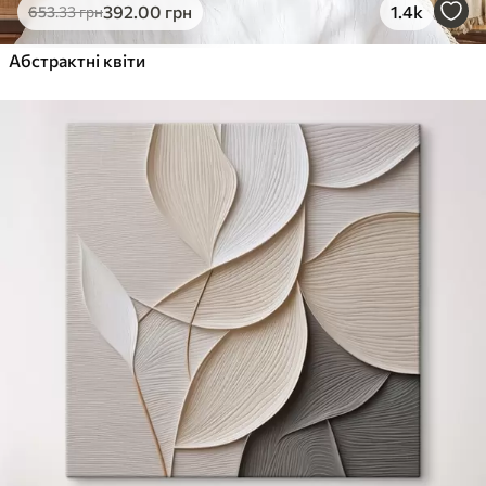
392
.00
грн
1.4k
653
.33
грн
Абстрактні квіти