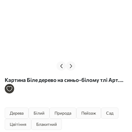
Картина Біле дерево на синьо-білому тлі Арт.
s42275
Дерева
Білий
Природа
Пейзаж
Сад
Цвітіння
Блакитний