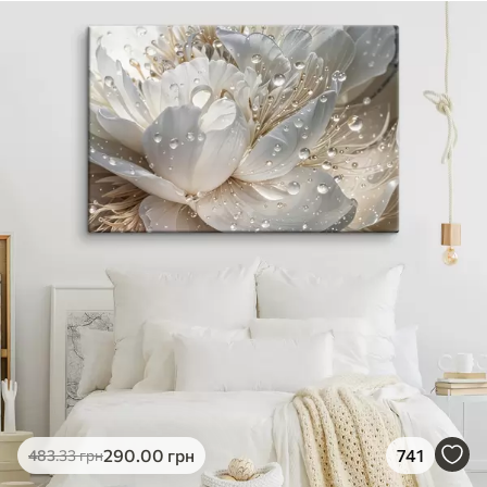
290
.00
грн
741
483
.33
грн