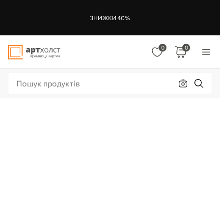
ЗНИЖКИ 40%
0
0