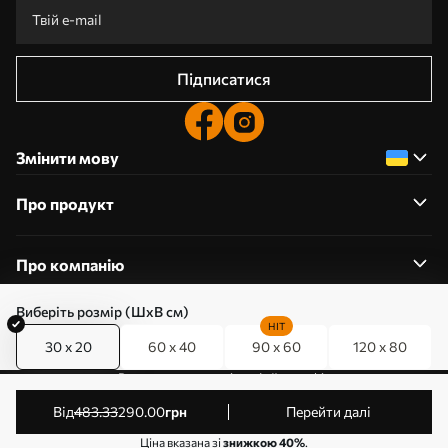
Підписатися
Змінити мову
Про продукт
Про компанію
Виберіть розмір (ШхВ см)
HIT
30 x 20
60 x 40
90 x 60
120 x 80
0800357223
Редагування дозволів на файли cookie
© 2011-2026 Art-holst. Усі права захищені. Власник:
від
483
.33
290
.00
грн
Перейти далі
ТОВ “КЛЄВЄР”. Код ЄДРПОУ: 31780602.
Ціна вказана зі
знижкою 40%
.