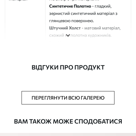
Синтетичне Полотно
- гладкий,
зернистий синтетичний матеріал з
глянцевою поверхнею.
Штучний Холст
- матовий матеріал,
схожий на полотна художників.
Еко-Холст
- високоякісне полотно зі
100% бавовни.
Автор
ART-HOLST
ВІДГУКИ ПРО ПРОДУКТ
Номер артикулу
s42275
Додатково
Можна додати лакове покриття.
ПЕРЕГЛЯНУТИ ВСЮ ГАЛЕРЕЮ
Доступні матеріали
ВАМ ТАКОЖ МОЖЕ СПОДОБАТИСЯ
Стандарт
Від
290
.00
грн