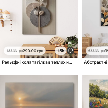
Поверхня з текстурою
Поверхня з текстуро
✗
✓
полотна
полотна
✗
✗
Екологічний матеріал
Екологічний матеріа
290
.00
грн
1.5k
3
483
.33
грн
653
.33
грн
Рельєфні кола та гілка в теплих нейтральних тонах
Абстрактні 