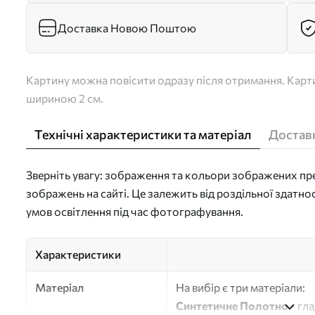
Доставка Новою Поштою
Картину можна повісити одразу після отримання. Карти
шириною 2 см.
Технічні характеристики та матеріал
Доставк
Зверніть увагу: зображення та кольори зображених пре
зображень на сайті. Це залежить від роздільної здатно
умов освітлення під час фотографування.
Характеристики
Матеріал
На вибір є три матеріали:
Синтетичне Полотно
- гл