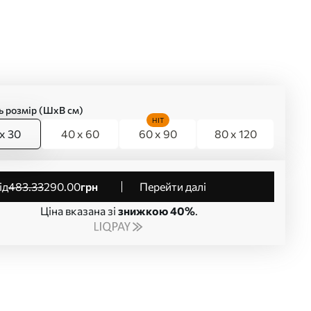
ь розмір (ШхВ см)
HIT
x 30
40 x 60
60 x 90
80 x 120
від
483
.33
290
.00
грн
Перейти далі
Ціна вказана зі
знижкою 40%
.