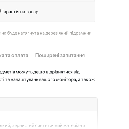
Гарантія на товар
на буде натягнута на дерев'яний підрамник
а та оплата
Поширені запитання
дметів можуть дещо відрізнятися від
сті та налаштувань вашого монітора, а також
адкий, зернистий синтетичний матеріал з