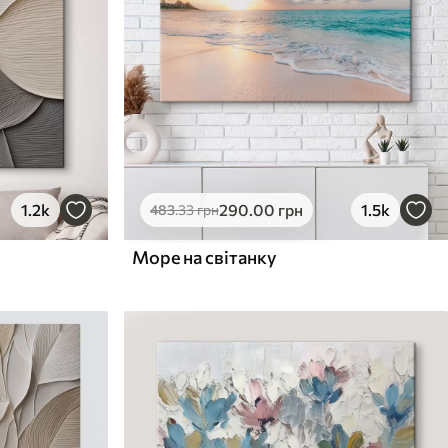
1.2k
290
.00
грн
1.5k
483
.33
грн
Море на світанку