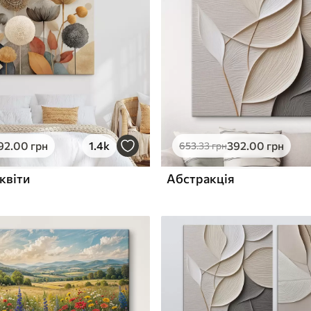
ю
Поверхня з текстурою
✓
полотна
✓
л
Екологічний матеріал
92
.00
грн
1.4k
392
.00
грн
653
.33
грн
квіти
Абстракція