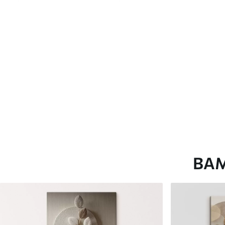
глянцевою поверхнею.
Штучний Холст
- матовий
Еко-Холст
- високоякісне
Автор
ART-HOLST
Номер артикулу
s42239
Додатково
Можна додати лакове пок
Доступні матеріали
ВА
Стандарт
Преміум
Від
290
.00
грн
Від
363
.00
грн
✓
✓
Яскраві, насичені кольори
Яскраві, насичені ко
✓
✓
Стійкість до вицвітання
Стійкість до вицвіта
✓
✓
Безпечне чорнило без запаху
Безпечне чорнило бе