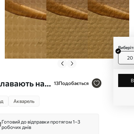
Виберіт
20 
плавають на
13
Подобається
створюючи
ад
Акварель
еру Арт.
Готовий до відправки протягом 1–3
робочих днів