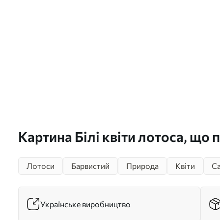
Картина Білі квіти лотоса, що 
спокійному ставку з сонцем, 
Лотоси
Барвистий
Природа
Квіти
С
безтурботну і спокійну атмосф
s42239
Українське виробництво