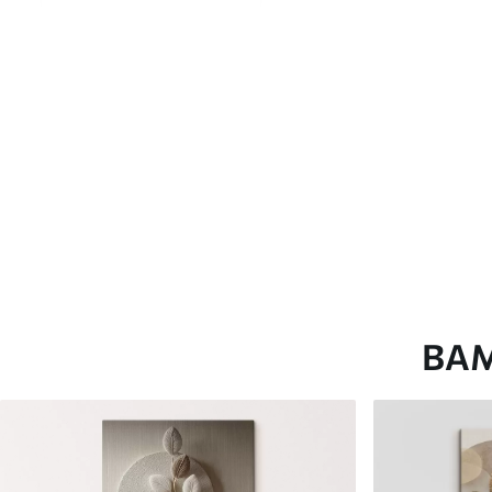
глянцевою поверхнею.
Штучний Холст
- матовий
Еко-Холст
- високоякісне
Автор
ART-HOLST
Номер артикулу
s41839
Додатково
Можна додати лакове пок
Доступні матеріали
ВА
Стандарт
Преміум
Від
290
.00
грн
Від
363
.00
грн
✓
✓
Яскраві, насичені кольори
Яскраві, насичені ко
✓
✓
Стійкість до вицвітання
Стійкість до вицвіта
✓
✓
Безпечне чорнило без запаху
Безпечне чорнило бе