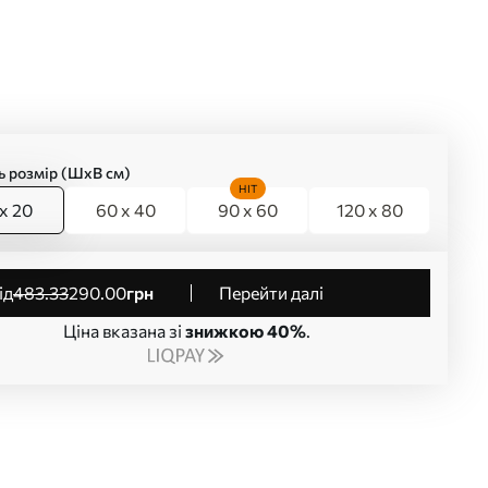
ь розмір (ШхВ см)
HIT
x 20
60 x 40
90 x 60
120 x 80
від
483
.33
290
.00
грн
Перейти далі
Ціна вказана зі
знижкою 40%
.