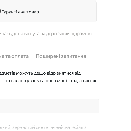
Гарантія на товар
на буде натягнута на дерев'яний підрамник
а та оплата
Поширені запитання
дметів можуть дещо відрізнятися від
сті та налаштувань вашого монітора, а також
адкий, зернистий синтетичний матеріал з