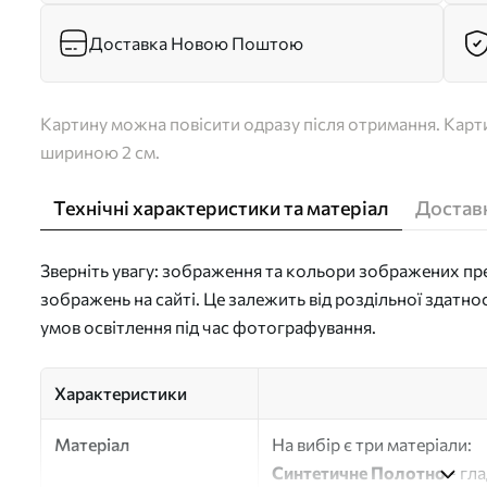
Доставка Новою Поштою
Картину можна повісити одразу після отримання. Карти
шириною 2 см.
Технічні характеристики та матеріал
Доставк
Зверніть увагу: зображення та кольори зображених пре
зображень на сайті. Це залежить від роздільної здатно
умов освітлення під час фотографування.
Характеристики
Матеріал
На вибір є три матеріали:
Синтетичне Полотно
- гл