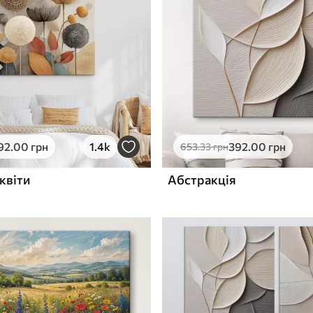
ю
Поверхня з текстурою
✓
полотна
✓
л
Екологічний матеріал
92
.00
грн
1.4k
392
.00
грн
653
.33
грн
квіти
Абстракція