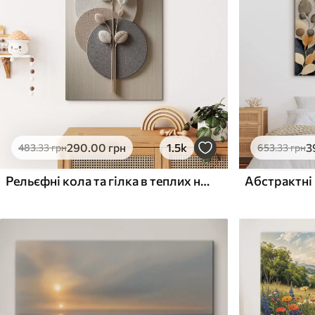
Поверхня з текстурою
Поверхня з текстуро
✗
✓
полотна
полотна
✗
✗
Екологічний матеріал
Екологічний матеріа
290
.00
грн
1.5k
3
483
.33
грн
653
.33
грн
Рельєфні кола та гілка в теплих нейтральних тонах
Абстрактні 