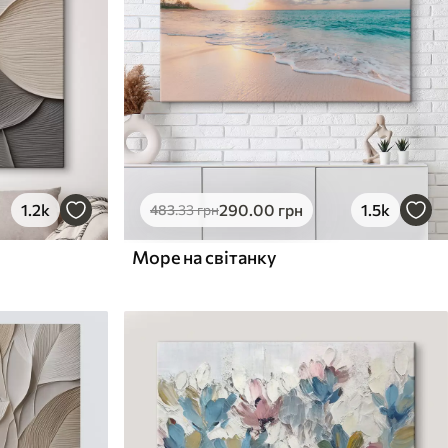
1.2k
290
.00
грн
1.5k
483
.33
грн
Море на світанку