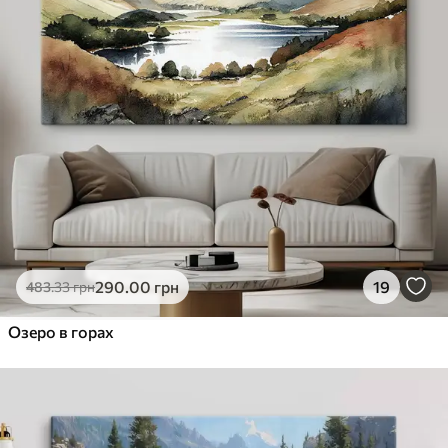
290
.00
грн
19
483
.33
грн
Озеро в горах