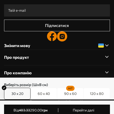
Підписатися
Змінити мову
Про продукт
Про компанію
Виберіть розмір (ШхВ см)
HIT
30 x 20
60 x 40
90 x 60
120 x 80
0800357223
Редагування дозволів на файли cookie
© 2011-2026 Art-holst. Усі права захищені. Власник:
від
483
.33
290
.00
грн
Перейти далі
ТОВ “КЛЄВЄР”. Код ЄДРПОУ: 31780602.