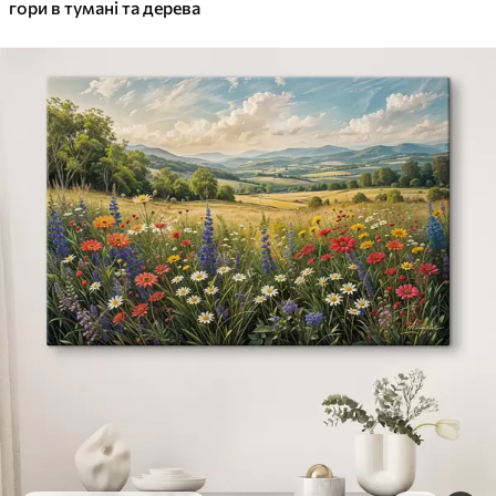
✓
гори в тумані та дерева
Яскраві, насичені кольори
✓
Стійкість до вицвітання
✓
Безпечне чорнило без запаху
✓
Поверхня з текстурою полотна
✓
Екологічний матеріал