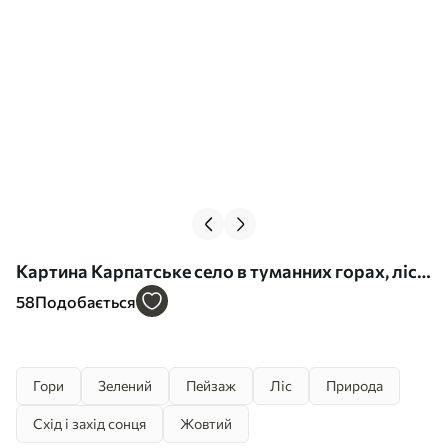
Картина Карпатське село в туманних горах, ліс,
акварель Арт. s41648
58
Подобається
Гори
Зелений
Пейзаж
Ліс
Природа
Схід і захід сонця
Жовтий