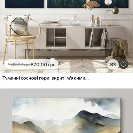
870
.00
грн
83
1449
.99
грн
Туманні соснові гори, вкриті м'якими відтінками зеленого та блакитного кольорів