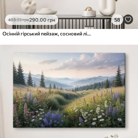
290
.00
грн
58
483
.33
грн
Осінній гірський пейзаж, сосновий ліс, захід сонця, акварель