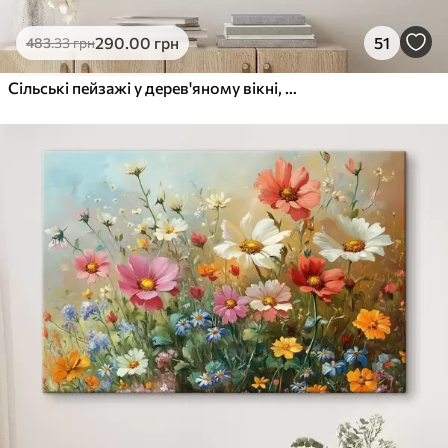
290
.00
грн
51
483
.33
грн
Сільські пейзажі у дерев'яному вікні, квіти, поля, олійний стиль, фермерський будинок