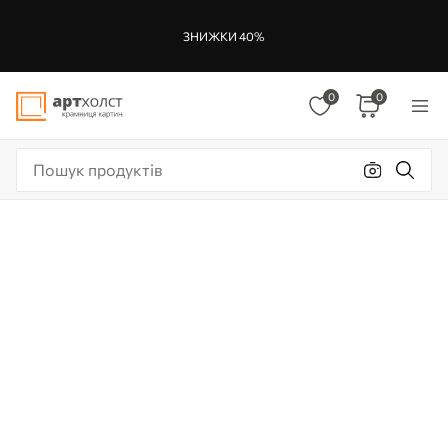
ЗНИЖКИ 40%
0
0