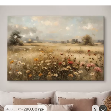
290
.00
грн
9
483
.33
грн