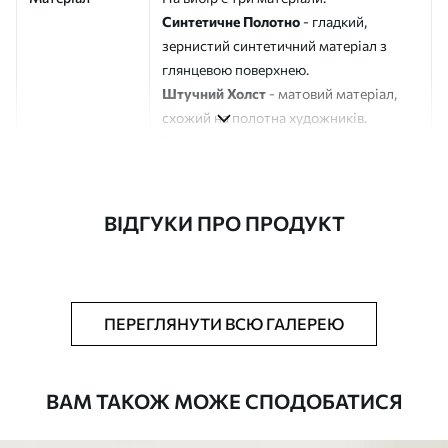
Синтетичне Полотно
- гладкий,
зернистий синтетичний матеріал з
глянцевою поверхнею.
Штучний Холст
- матовий матеріал,
схожий на полотна художників.
Еко-Холст
- високоякісне полотно зі
100% бавовни.
Автор
ART-HOLST
ВІДГУКИ ПРО ПРОДУКТ
Номер артикулу
s41648
Додатково
Можна додати лакове покриття.
ПЕРЕГЛЯНУТИ ВСЮ ГАЛЕРЕЮ
Доступні матеріали
ВАМ ТАКОЖ МОЖЕ СПОДОБАТИСЯ
Стандарт
Від
290
.00
грн