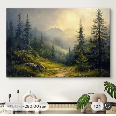
✓
Яскраві, насичені кольори
✓
Стійкість до вицвітання
✓
Безпечне чорнило без запаху
✗
Поверхня з текстурою полотна
✗
Екологічний матеріал
Преміум
Від
363
.00
грн
✓
Яскраві, насичені кольори
✓
Стійкість до вицвітання
✓
Безпечне чорнило без запаху
✓
Поверхня з текстурою полотна
✗
Екологічний матеріал
Еко-Преміум
290
.00
грн
104
483
.33
грн
Від
455
.00
грн