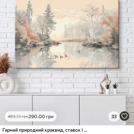
290
.00
грн
33
483
.33
грн
Гарний природний краєвид, ставок і дерева, дика природа, м'які пастельні кольори