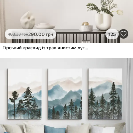
290
.00
грн
125
483
.33
грн
Гірський краєвид із трав’янистим лугом на передньому плані, наповненим різнокольоровими польовими квітами