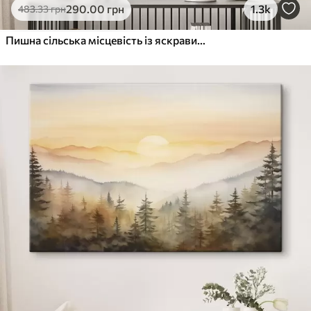
290
.00
грн
1.3k
483
.33
грн
Пишна сільська місцевість із яскравим лугом диких квітів, наповненим різнокольоровими квітами під хмарним небом