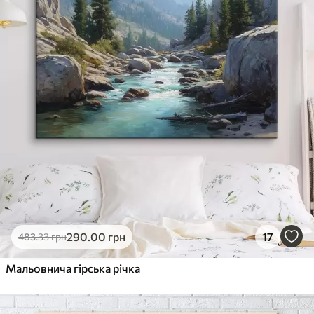
290
.00
грн
17
483
.33
грн
Мальовнича гірська річка