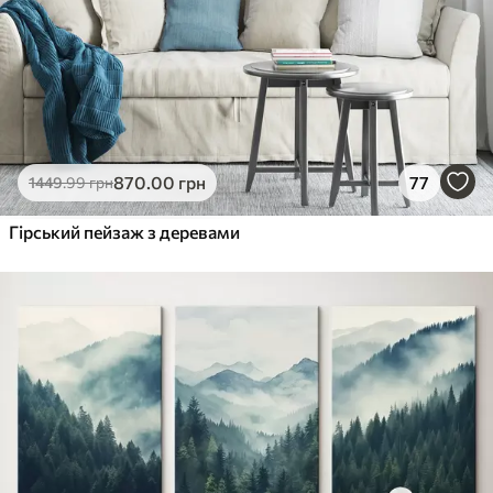
870
.00
грн
77
1449
.99
грн
Гірський пейзаж з деревами