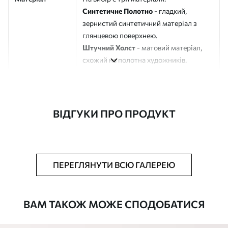
Синтетичне Полотно
- гладкий,
зернистий синтетичний матеріал з
глянцевою поверхнею.
Штучний Холст
- матовий матеріал,
схожий на полотна художників.
Еко-Холст
- високоякісне полотно зі
100% бавовни.
Автор
ART-HOLST
ВІДГУКИ ПРО ПРОДУКТ
Номер артикулу
s40228
Додатково
Можна додати лакове покриття.
ПЕРЕГЛЯНУТИ ВСЮ ГАЛЕРЕЮ
Доступні матеріали
ВАМ ТАКОЖ МОЖЕ СПОДОБАТИСЯ
Стандарт
Від
392
.00
грн