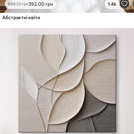
392
.00
грн
1.4k
653
.33
грн
Абстрактні квіти