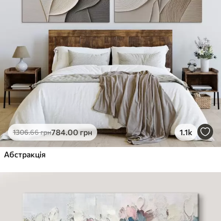
784
.00
грн
1.1k
1306
.66
грн
Абстракція