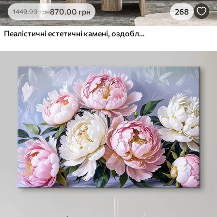
870
.00
грн
268
1449
.99
грн
Пеалістичні естетичні камені, оздоблення будинку, природне освітлення