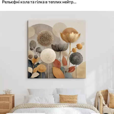
✓
Яскраві, насичені кольори
Рельєфні кола та гілка в теплих нейтральних тонах
✓
Стійкість до вицвітання
✓
Безпечне чорнило без запаху
✓
Поверхня з текстурою полотна
✓
Екологічний матеріал