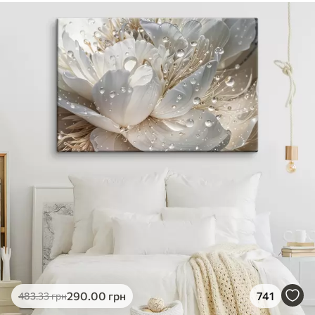
290
.00
грн
741
483
.33
грн