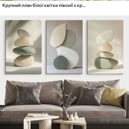
Крупний план білої квітки півонії з крапельками води на пелюстках на розмитому фоні