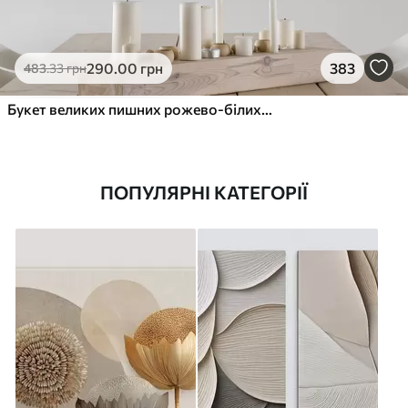
290
.00
грн
383
483
.33
грн
Букет великих пишних рожево-білих квітів півонії із зеленим листям на м’якому розмитому фоні
ПОПУЛЯРНІ КАТЕГОРІЇ