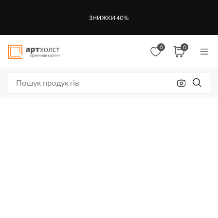
ЗНИЖКИ 40%
0
0