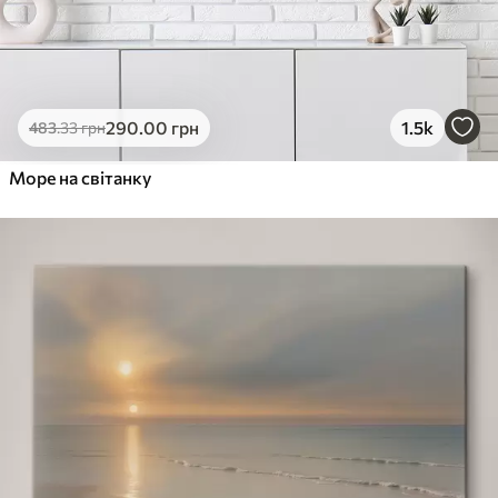
290
.00
грн
1.5k
483
.33
грн
Море на світанку