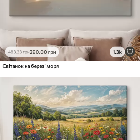
290
.00
грн
1.3k
483
.33
грн
Світанок на березі моря