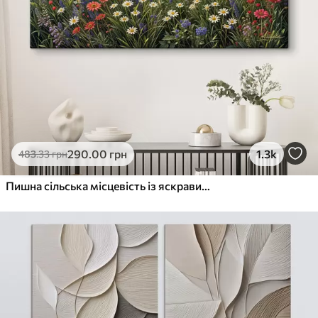
290
.00
грн
1.3k
483
.33
грн
Пишна сільська місцевість із яскравим лугом диких квітів, наповненим різнокольоровими квітами під хмарним небом