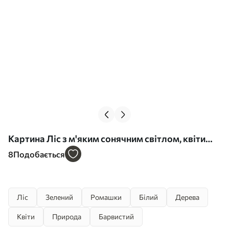
Картина Ліс з м'яким сонячним світлом, квіти
ромашки, дерева, зелена трава, малюнок
8
Подобається
акрилом Арт. s40228
Ліс
Зелений
Ромашки
Білий
Дерева
Квіти
Природа
Барвистий