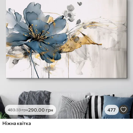
290
.00
грн
477
483
.33
грн
Ніжна квітка