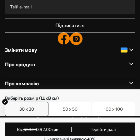
Підписатися
Змінити мову
Про продукт
Про компанію
Виберіть розмір (ШхВ см)
30 x 30
50 x 50
100 x 100
0800357223
Редагування дозволів на файли cookie
© 2011-2026 Art-holst. Усі права захищені. Власник:
від
653
.33
392
.00
грн
Перейти далі
ТОВ “КЛЄВЄР”. Код ЄДРПОУ: 31780602.
Ціна вказана зі
знижкою 40%
.