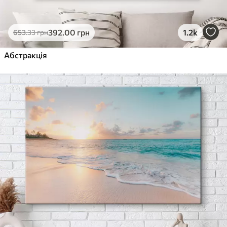
392
.00
грн
1.2k
653
.33
грн
Абстракція