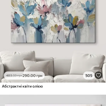
290
.00
грн
505
483
.33
грн
Абстрактні квіти олією