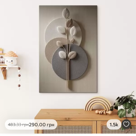
✓
Яскраві, насичені кольори
✓
Стійкість до вицвітання
✓
Безпечне чорнило без запаху
✗
Поверхня з текстурою полотна
✗
Екологічний матеріал
Преміум
Від
490
.00
грн
✓
Яскраві, насичені кольори
✓
Стійкість до вицвітання
✓
Безпечне чорнило без запаху
✓
Поверхня з текстурою полотна
✗
Екологічний матеріал
Еко-Преміум
290
.00
грн
1.5k
483
.33
грн
Від
615
.00
грн