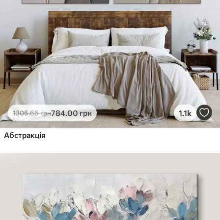
784
.00
грн
1.1k
1306
.66
грн
Абстракція