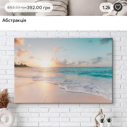
392
.00
грн
1.2k
653
.33
грн
Абстракція