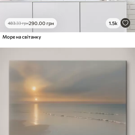
290
.00
грн
1.5k
483
.33
грн
Море на світанку