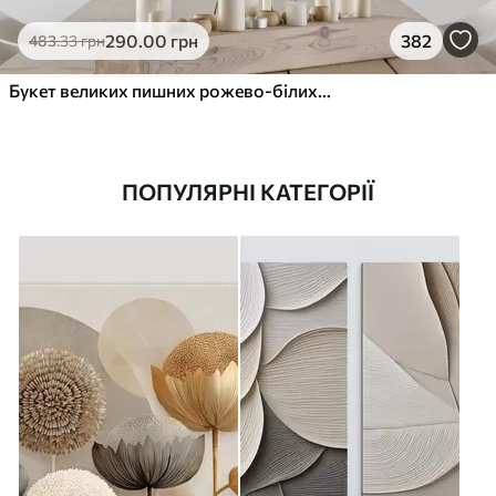
290
.00
грн
382
483
.33
грн
Букет великих пишних рожево-білих квітів півонії із зеленим листям на м’якому розмитому фоні
ПОПУЛЯРНІ КАТЕГОРІЇ