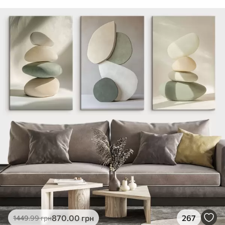
870
.00
грн
267
1449
.99
грн