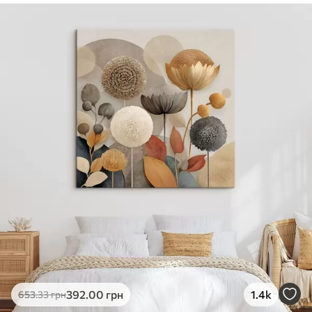
✓
Безпечне чорнило без запаху
✓
Поверхня з текстурою полотна
✓
Екологічний матеріал
392
.00
грн
1.4k
653
.33
грн