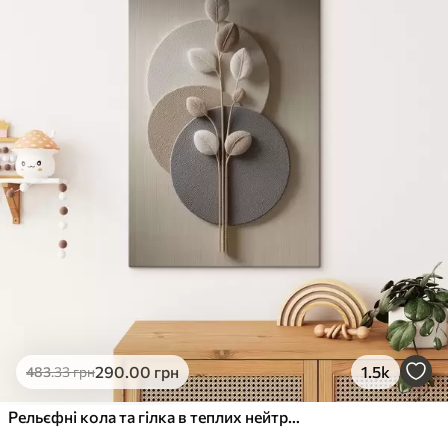
✓
Стійкість до вицвітання
✓
Безпечне чорнило без запаху
✗
Поверхня з текстурою полотна
✗
Екологічний матеріал
Преміум
Від
363
.00
грн
✓
Яскраві, насичені кольори
✓
Стійкість до вицвітання
✓
Безпечне чорнило без запаху
✓
Поверхня з текстурою полотна
✗
Екологічний матеріал
Еко-Преміум
290
.00
грн
1.5k
483
.33
грн
Від
455
.00
грн
✓
Яскраві, насичені кольори
Рельєфні кола та гілка в теплих нейтральних тонах
✓
Стійкість до вицвітання