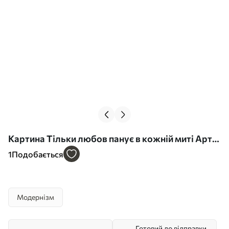
Картина Тільки любов панує в кожній миті Арт.
s37924
1
Подобається
Модернізм
Готовий до відправки