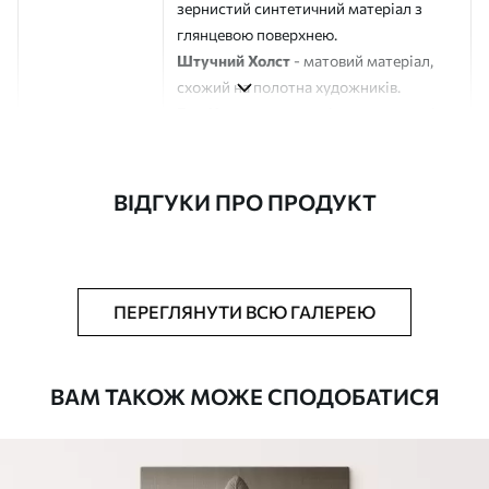
зернистий синтетичний матеріал з
глянцевою поверхнею.
Штучний Холст
- матовий матеріал,
схожий на полотна художників.
Еко-Холст
- високоякісне полотно зі
100% бавовни.
Автор
ART-HOLST
ВІДГУКИ ПРО ПРОДУКТ
Номер артикулу
s37924
Додатково
Можна додати лакове покриття.
ПЕРЕГЛЯНУТИ ВСЮ ГАЛЕРЕЮ
Доступні матеріали
ВАМ ТАКОЖ МОЖЕ СПОДОБАТИСЯ
Стандарт
Від
290
.00
грн
✓
Яскраві, насичені кольори