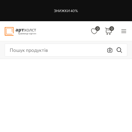
ЗНИЖКИ 40%
0
0