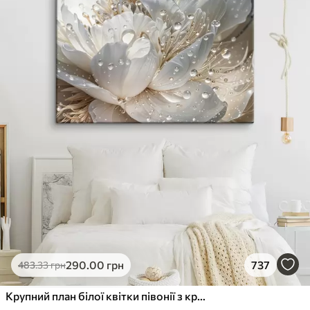
290
.00
грн
737
483
.33
грн
Крупний план білої квітки півонії з крапельками води на пелюстках на розмитому фоні