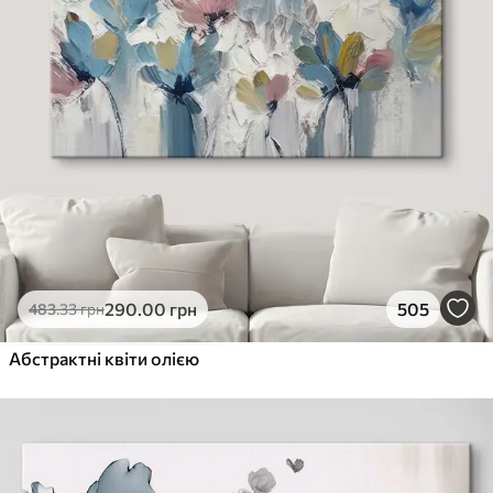
290
.00
грн
505
483
.33
грн
Абстрактні квіти олією