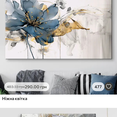
290
.00
грн
477
483
.33
грн
Ніжна квітка