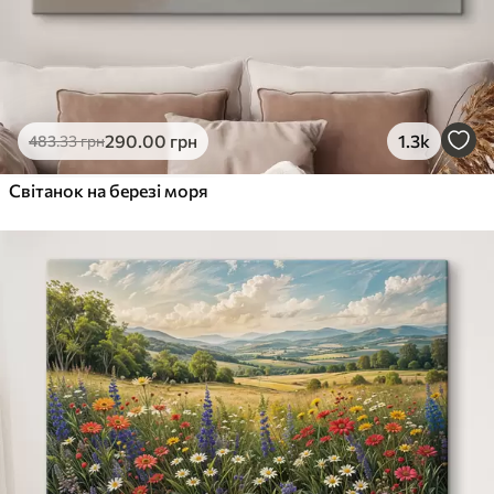
290
.00
грн
1.3k
483
.33
грн
Світанок на березі моря