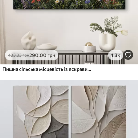
290
.00
грн
1.3k
483
.33
грн
Пишна сільська місцевість із яскравим лугом диких квітів, наповненим різнокольоровими квітами під хмарним небом