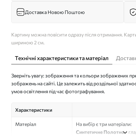
Доставка Новою Поштою
Картину можна повісити одразу після отримання. Карти
шириною 2 см.
Технічні характеристики та матеріал
Доставк
Зверніть увагу: зображення та кольори зображених пре
зображень на сайті. Це залежить від роздільної здатно
умов освітлення під час фотографування.
Характеристики
Матеріал
На вибір є три матеріали:
Синтетичне Полотно
- гл