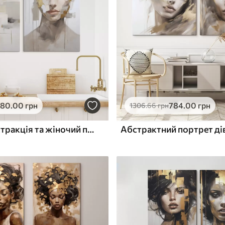
ю
Поверхня з текстурою
✓
полотна
✓
л
Екологічний матеріал
580
.00
грн
784
.00
грн
1306
.66
грн
Сучасна абстракція та жіночий портрет