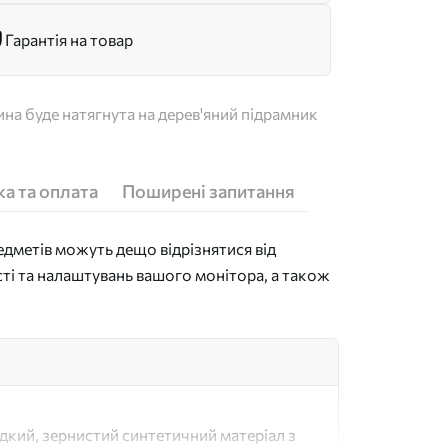
Гарантія на товар
на буде натягнута на дерев'яний підрамник
а та оплата
Поширені запитання
дметів можуть дещо відрізнятися від
сті та налаштувань вашого монітора, а також
адкий, зернистий синтетичний матеріал з