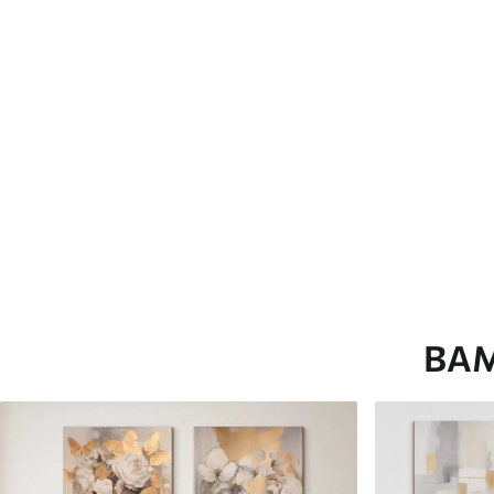
глянцевою поверхнею.
Штучний Холст
- матовий
Еко-Холст
- високоякісне
Автор
ART-HOLST
Номер артикулу
m30495
Додатково
Можна додати лакове пок
Доступні матеріали
ВА
Стандарт
Преміум
Від
580
.00
грн
Від
726
.00
грн
✓
✓
Яскраві, насичені кольори
Яскраві, насичені ко
✓
✓
Стійкість до вицвітання
Стійкість до вицвіта
✓
✓
Безпечне чорнило без запаху
Безпечне чорнило бе