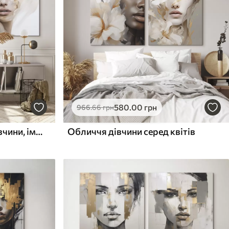
580
.00
грн
966
.66
грн
Абстрактний портрет дівчини, імітація живопису
Обличчя дівчини серед квітів