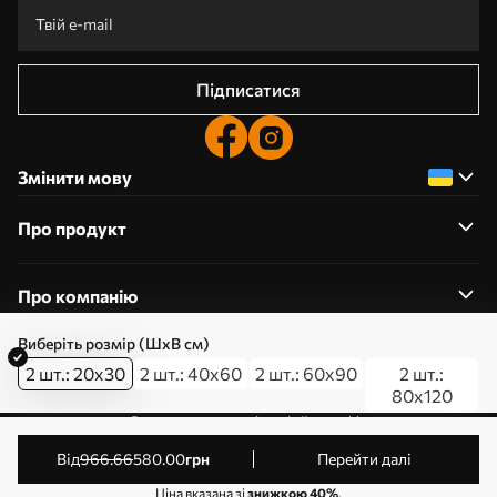
Підписатися
Змінити мову
Про продукт
Про компанію
Виберіть розмір (ШхВ см)
2 шт.: 20x30
2 шт.: 40x60
2 шт.: 60x90
2 шт.:
80x120
0800357223
Редагування дозволів на файли cookie
© 2011-2026 Art-holst. Усі права захищені. Власник:
від
966
.66
580
.00
грн
Перейти далі
ТОВ “КЛЄВЄР”. Код ЄДРПОУ: 31780602.
Ціна вказана зі
знижкою 40%
.