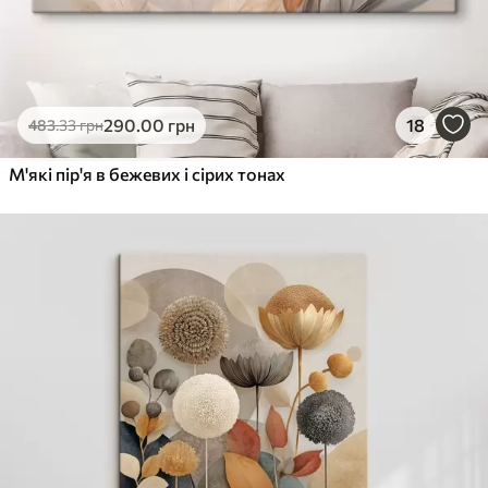
290
.00
грн
18
483
.33
грн
М'які пір'я в бежевих і сірих тонах