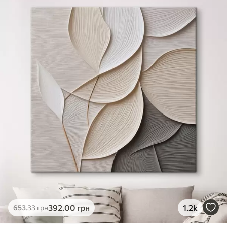
✓
Яскраві, насичені кольори
✓
Стійкість до вицвітання
✓
Безпечне чорнило без запаху
✗
Поверхня з текстурою полотна
✗
Екологічний матеріал
Преміум
Від
363
.00
грн
✓
Яскраві, насичені кольори
✓
Стійкість до вицвітання
✓
Безпечне чорнило без запаху
✓
Поверхня з текстурою полотна
✗
Екологічний матеріал
Еко-Преміум
392
.00
грн
1.2k
653
.33
грн
Від
455
.00
грн