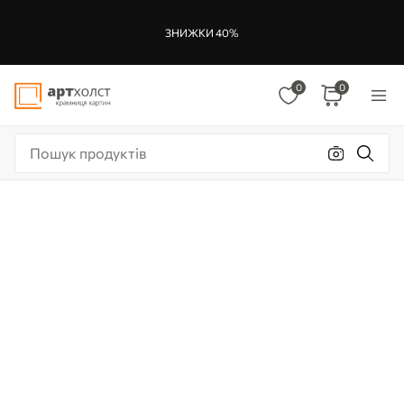
ЗНИЖКИ 40%
0
0