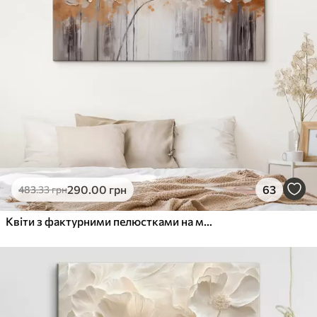
290
.00
грн
63
483
.33
грн
Квіти з фактурними пелюстками на м'якому, приглушеному тлі з абстрактними кольоровими вкрапленнями та вертикальними лініями