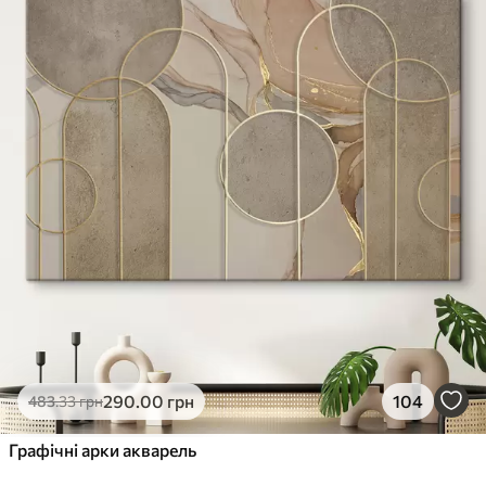
290
.00
грн
104
483
.33
грн
Графічні арки акварель