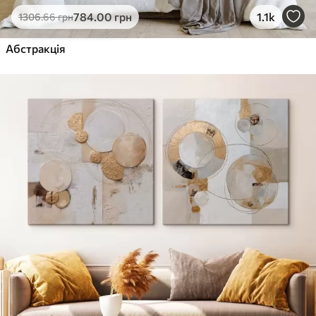
784
.00
грн
1.1k
1306
.66
грн
Абстракція