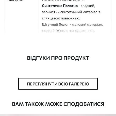
Синтетичне Полотно
- гладкий,
зернистий синтетичний матеріал з
глянцевою поверхнею.
Штучний Холст
- матовий матеріал,
схожий на полотна художників.
Еко-Холст
- високоякісне полотно зі
100% бавовни.
Автор
ART-HOLST
ВІДГУКИ ПРО ПРОДУКТ
Номер артикулу
m30475
Додатково
Можна додати лакове покриття.
ПЕРЕГЛЯНУТИ ВСЮ ГАЛЕРЕЮ
Доступні матеріали
ВАМ ТАКОЖ МОЖЕ СПОДОБАТИСЯ
Стандарт
Від
290
.00
грн