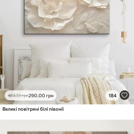
290
.00
грн
184
483
.33
грн
Великі повітряні білі півонії