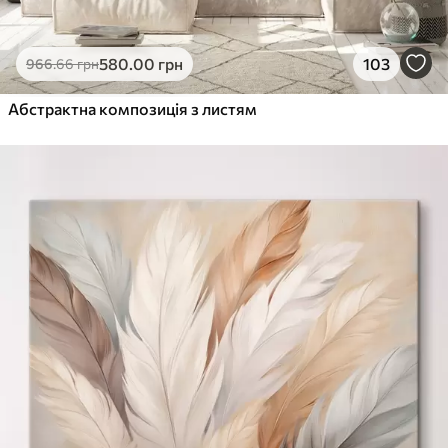
580
.00
грн
103
966
.66
грн
Абстрактна композиція з листям