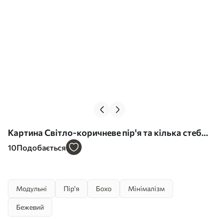
Картина Світло-коричневе пір'я та кілька стебел
сухої трави на світлому тлі Арт. m30475
10
Подобається
Модульні
Пір'я
Бохо
Мінімалізм
Бежевий