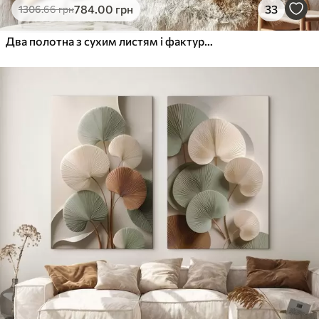
784
.00
грн
33
1306
.66
грн
Два полотна з сухим листям і фактурними фігурами