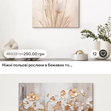
290
.00
грн
12
483
.33
грн
Ніжні польові рослини в бежевих тонах