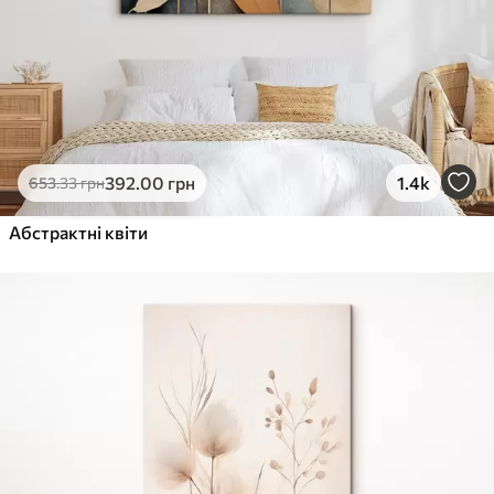
392
.00
грн
1.4k
653
.33
грн
Абстрактні квіти