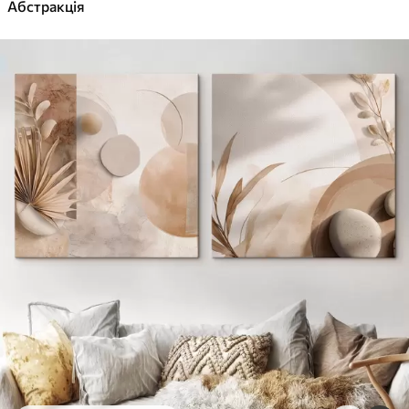
✓
Абстракція
Яскраві, насичені кольори
✓
Стійкість до вицвітання
✓
Безпечне чорнило без запаху
✓
Поверхня з текстурою полотна
✓
Екологічний матеріал