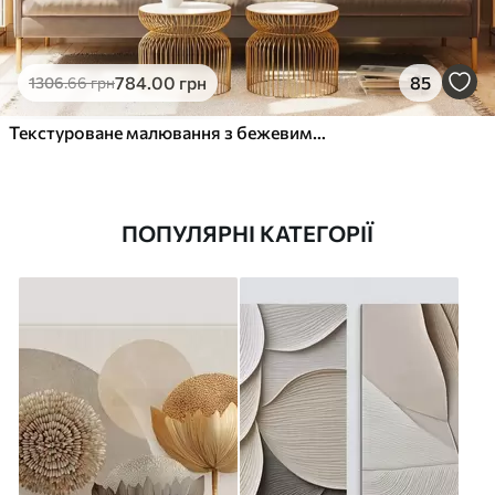
784
.00
грн
85
1306
.66
грн
Текстуроване малювання з бежевими та білими формами
ПОПУЛЯРНІ КАТЕГОРІЇ