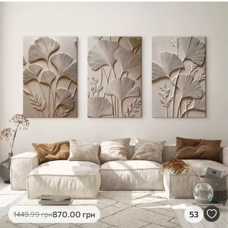
870
.00
грн
53
1449
.99
грн