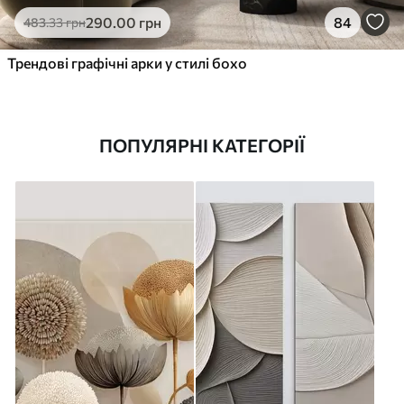
290
.00
грн
84
483
.33
грн
Трендові графічні арки у стилі бохо
ПОПУЛЯРНІ КАТЕГОРІЇ