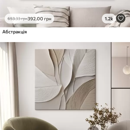
392
.00
грн
1.2k
653
.33
грн
Абстракція