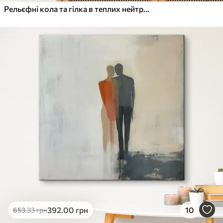
Рельєфні кола та гілка в теплих нейтральних тонах
392
.00
грн
10
653
.33
грн