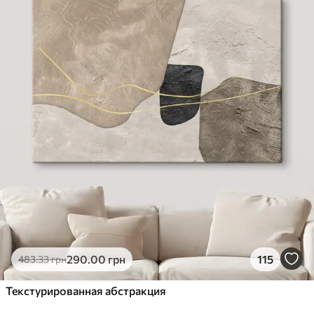
290
.00
грн
115
483
.33
грн
Текстурированная абстракция