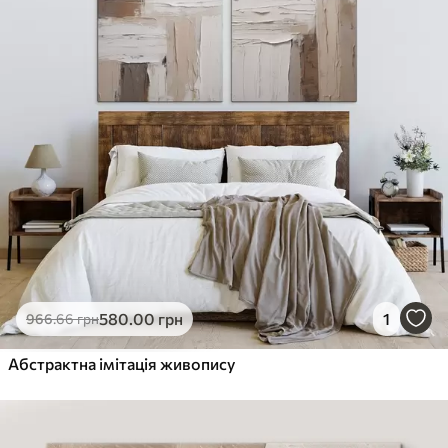
580
.00
грн
1
966
.66
грн
Абстрактна імітація живопису