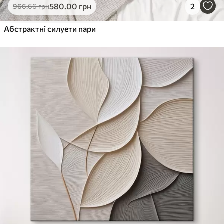
580
.00
грн
2
966
.66
грн
Абстрактні силуети пари