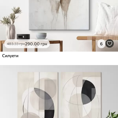
290
.00
грн
6
483
.33
грн
Силуети