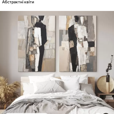
✓
Абстрактні квіти
Яскраві, насичені кольори
✓
Стійкість до вицвітання
✓
Безпечне чорнило без запаху
✓
Поверхня з текстурою полотна
✓
Екологічний матеріал