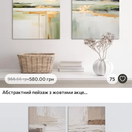
580
.00
грн
75
966
.66
грн
Абстрактний пейзаж з жовтими акцентами, мінімалістична композиція землі, води та неба, з приглушеними кольорами