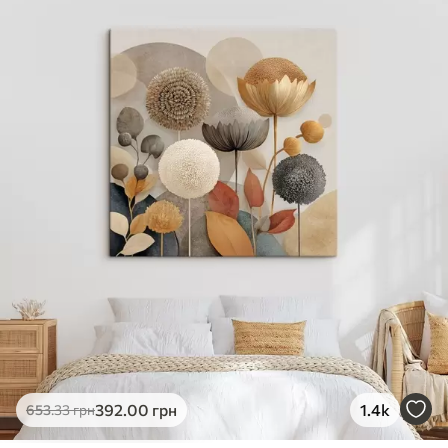
✓
Яскраві, насичені кольори
✓
Стійкість до вицвітання
✓
Безпечне чорнило без запаху
✗
Поверхня з текстурою полотна
✗
Екологічний матеріал
Преміум
Від
726
.00
грн
✓
Яскраві, насичені кольори
✓
Стійкість до вицвітання
✓
Безпечне чорнило без запаху
✓
Поверхня з текстурою полотна
✗
Екологічний матеріал
Еко-Преміум
392
.00
грн
1.4k
653
.33
грн
Від
910
.00
грн