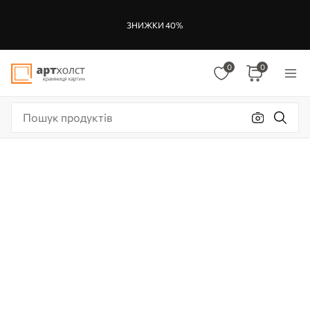
ЗНИЖКИ 40%
0
0