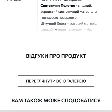
Синтетичне Полотно
- гладкий,
зернистий синтетичний матеріал з
глянцевою поверхнею.
Штучний Холст
- матовий матеріал,
схожий на полотна художників.
Еко-Холст
- високоякісне полотно зі
100% бавовни.
Автор
ART-HOLST
ВІДГУКИ ПРО ПРОДУКТ
Номер артикулу
m30304
Додатково
Можна додати лакове покриття.
ПЕРЕГЛЯНУТИ ВСЮ ГАЛЕРЕЮ
Доступні матеріали
ВАМ ТАКОЖ МОЖЕ СПОДОБАТИСЯ
Стандарт
Від
580
.00
грн