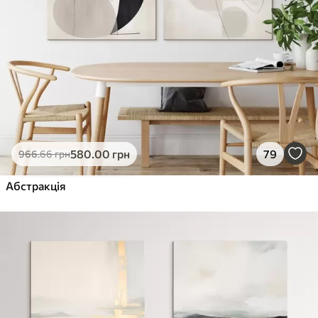
580
.00
грн
79
966
.66
грн
Абстракція