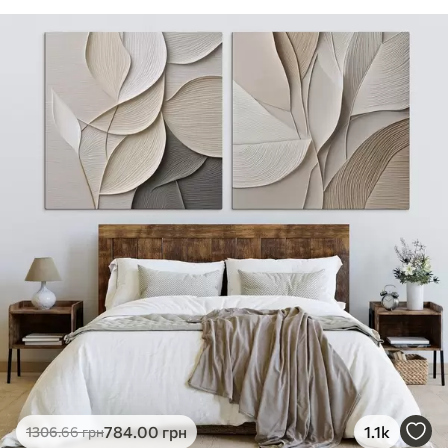
784
.00
грн
1.1k
1306
.66
грн