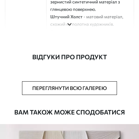
зернистий синтетичний матеріал з
глянцевою поверхнею.
Штучний Холст
- матовий матеріал,
схожий на полотна художників.
Еко-Холст
- високоякісне полотно зі
100% бавовни.
Автор
ART-HOLST
ВІДГУКИ ПРО ПРОДУКТ
Номер артикулу
m30131
Додатково
Можна додати лакове покриття.
ПЕРЕГЛЯНУТИ ВСЮ ГАЛЕРЕЮ
Доступні матеріали
ВАМ ТАКОЖ МОЖЕ СПОДОБАТИСЯ
Стандарт
Від
784
.00
грн
✓
Яскраві, насичені кольори