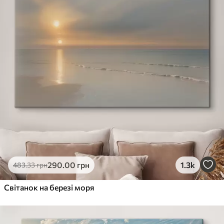
290
.00
грн
1.3k
483
.33
грн
Світанок на березі моря