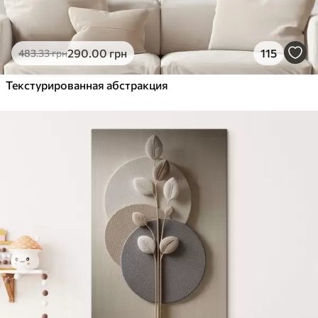
290
.00
грн
115
483
.33
грн
Текстурированная абстракция