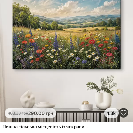
290
.00
грн
1.3k
483
.33
грн
Пишна сільська місцевість із яскравим лугом диких квітів, наповненим різнокольоровими квітами під хмарним небом