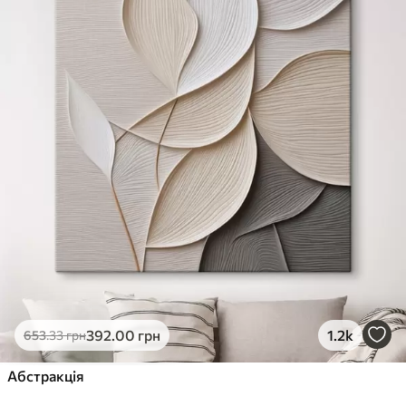
✓
Стійкість до вицвітання
✓
Безпечне чорнило без запаху
✗
Поверхня з текстурою полотна
✗
Екологічний матеріал
Преміум
Від
980
.00
грн
✓
Яскраві, насичені кольори
✓
Стійкість до вицвітання
✓
Безпечне чорнило без запаху
✓
Поверхня з текстурою полотна
✗
Екологічний матеріал
Еко-Преміум
392
.00
грн
1.2k
653
.33
грн
Від
1230
.00
грн
✓
Абстракція
Яскраві, насичені кольори
✓
Стійкість до вицвітання