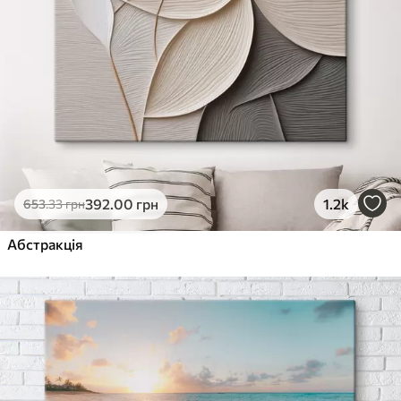
392
.00
грн
1.2k
653
.33
грн
Абстракція