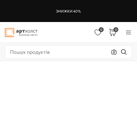
ЗНИЖКИ 40%
0
0