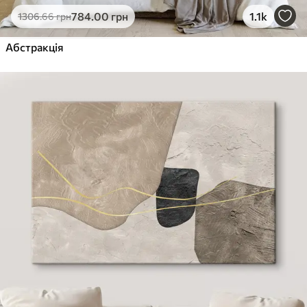
784
.00
грн
1.1k
1306
.66
грн
Абстракція