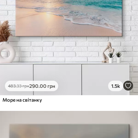
290
.00
грн
1.5k
483
.33
грн
Море на світанку