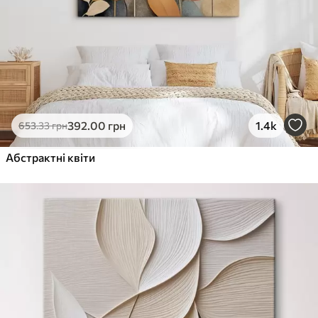
392
.00
грн
1.4k
653
.33
грн
Абстрактні квіти