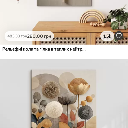
290
.00
грн
1.5k
483
.33
грн
Рельєфні кола та гілка в теплих нейтральних тонах