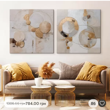
✓
Безпечне чорнило без запаху
✓
Поверхня з текстурою полотна
✓
Екологічний матеріал
784
.00
грн
86
1306
.66
грн