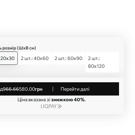
ь розмір (ШхВ см)
: 20x30
2 шт.: 40x60
2 шт.: 60x90
2 шт.:
80x120
від
966
.66
580
.00
грн
Перейти далі
Ціна вказана зі
знижкою 40%
.