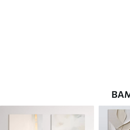
глянцевою поверхнею.
Штучний Холст
- матовий
Еко-Холст
- високоякісне
Автор
ART-HOLST
Номер артикулу
m30125
Додатково
Можна додати лакове пок
Доступні матеріали
ВА
Стандарт
Преміум
Від
580
.00
грн
Від
726
.00
грн
✓
✓
Яскраві, насичені кольори
Яскраві, насичені ко
✓
✓
Стійкість до вицвітання
Стійкість до вицвіта
✓
✓
Безпечне чорнило без запаху
Безпечне чорнило бе