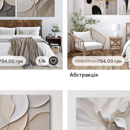
ю
Поверхня з текстурою
✓
полотна
✓
л
Екологічний матеріал
784
.00
грн
1.1k
784
.00
грн
1306
.66
грн
Абстракція