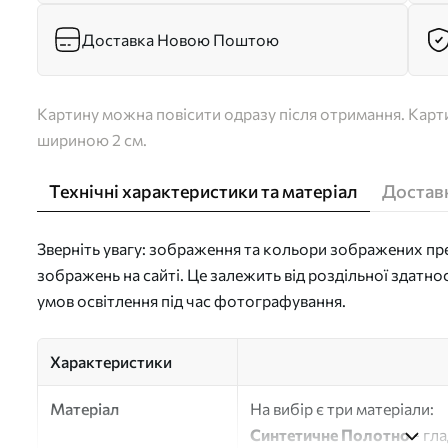
Доставка Новою Поштою
Картину можна повісити одразу після отримання. Карти
шириною 2 см.
Технічні характеристики та матеріал
Доставк
Зверніть увагу: зображення та кольори зображених пре
зображень на сайті. Це залежить від роздільної здатно
умов освітлення під час фотографування.
Характеристики
Матеріал
На вибір є три матеріали:
Синтетичне Полотно
- гл