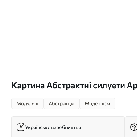
Картина Абстрактні силуети А
Модульні
Абстракція
Модернізм
Українське виробництво