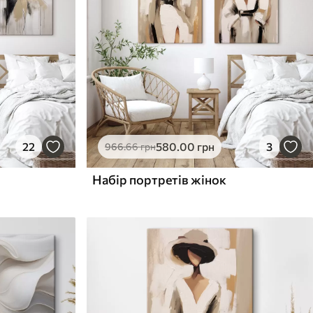
22
580
.00
грн
3
966
.66
грн
Набір портретів жінок