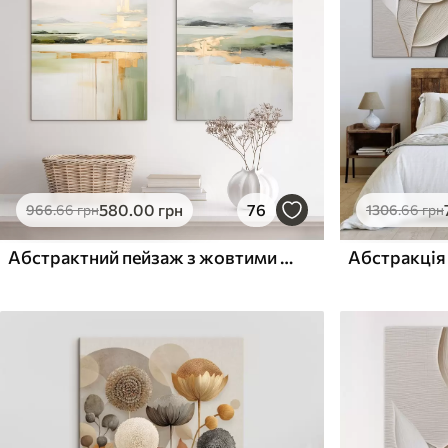
Поверхня з текстурою
Поверхня з текстуро
✗
✓
полотна
полотна
✗
✗
Екологічний матеріал
Екологічний матеріа
580
.00
грн
76
966
.66
грн
1306
.66
грн
Абстрактний пейзаж з жовтими акцентами, мінімалістична композиція землі, води та неба, з приглушеними кольорами
Абстракція