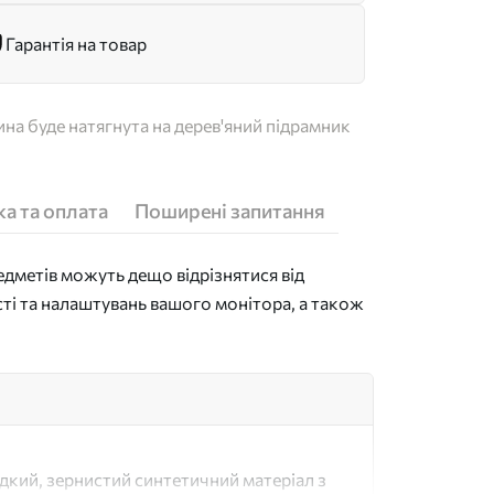
Гарантія на товар
на буде натягнута на дерев'яний підрамник
а та оплата
Поширені запитання
дметів можуть дещо відрізнятися від
сті та налаштувань вашого монітора, а також
адкий, зернистий синтетичний матеріал з