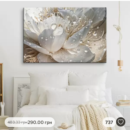
290
.00
грн
737
483
.33
грн