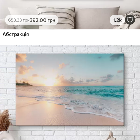
392
.00
грн
1.2k
653
.33
грн
Абстракція