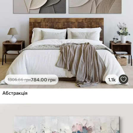
784
.00
грн
1.1k
1306
.66
грн
Абстракція