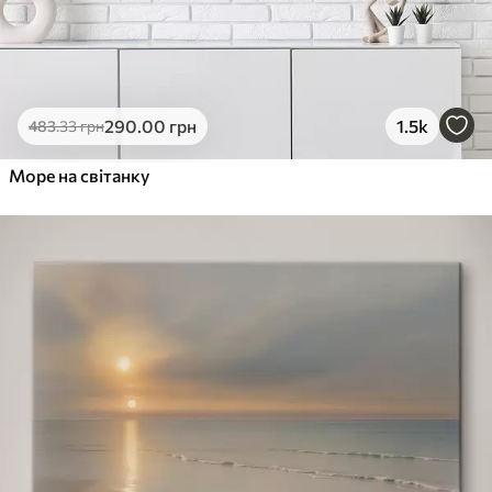
290
.00
грн
1.5k
483
.33
грн
Море на світанку