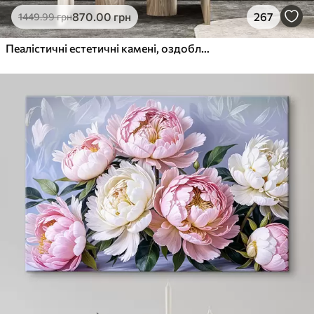
870
.00
грн
267
1449
.99
грн
Пеалістичні естетичні камені, оздоблення будинку, природне освітлення