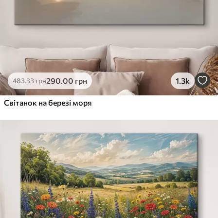
290
.00
грн
1.3k
483
.33
грн
Світанок на березі моря