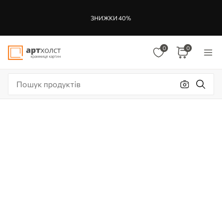
ЗНИЖКИ 40%
0
0