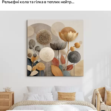
✓
Яскраві, насичені кольори
Рельєфні кола та гілка в теплих нейтральних тонах
✓
Стійкість до вицвітання
✓
Безпечне чорнило без запаху
✓
Поверхня з текстурою полотна
✓
Екологічний матеріал