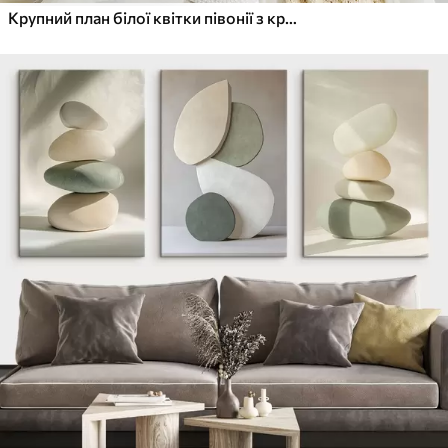
Крупний план білої квітки півонії з крапельками води на пелюстках на розмитому фоні