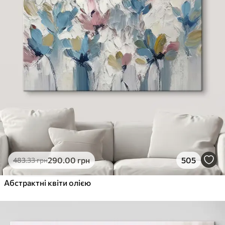
290
.00
грн
505
483
.33
грн
Абстрактні квіти олією