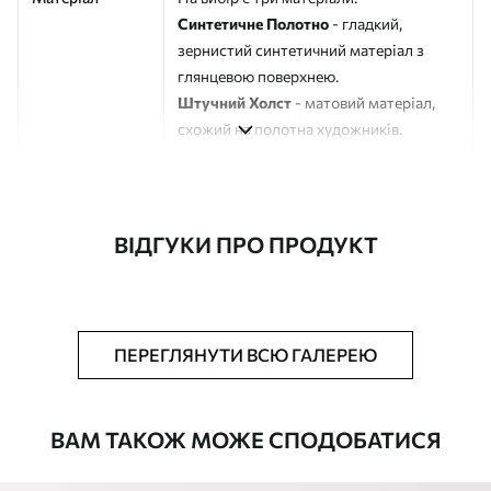
Синтетичне Полотно
- гладкий,
зернистий синтетичний матеріал з
глянцевою поверхнею.
Штучний Холст
- матовий матеріал,
схожий на полотна художників.
Еко-Холст
- високоякісне полотно зі
100% бавовни.
Автор
ART-HOLST
ВІДГУКИ ПРО ПРОДУКТ
Номер артикулу
m30123
Додатково
Можна додати лакове покриття.
ПЕРЕГЛЯНУТИ ВСЮ ГАЛЕРЕЮ
Доступні матеріали
ВАМ ТАКОЖ МОЖЕ СПОДОБАТИСЯ
Стандарт
Від
580
.00
грн