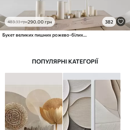
290
.00
грн
382
483
.33
грн
Букет великих пишних рожево-білих квітів півонії із зеленим листям на м’якому розмитому фоні
ПОПУЛЯРНІ КАТЕГОРІЇ