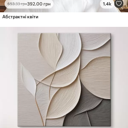
392
.00
грн
1.4k
653
.33
грн
Абстрактні квіти