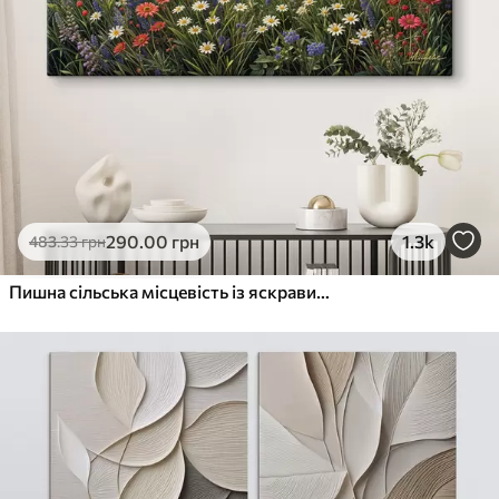
290
.00
грн
1.3k
483
.33
грн
Пишна сільська місцевість із яскравим лугом диких квітів, наповненим різнокольоровими квітами під хмарним небом