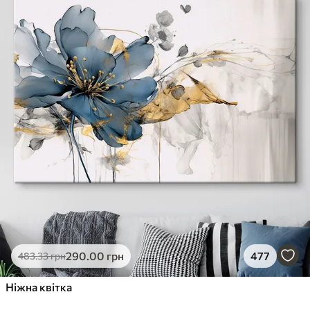
290
.00
грн
477
483
.33
грн
Ніжна квітка