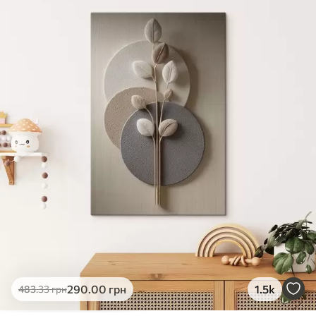
✓
Яскраві, насичені кольори
✓
Стійкість до вицвітання
✓
Безпечне чорнило без запаху
✗
Поверхня з текстурою полотна
✗
Екологічний матеріал
Преміум
Від
726
.00
грн
✓
Яскраві, насичені кольори
✓
Стійкість до вицвітання
✓
Безпечне чорнило без запаху
✓
Поверхня з текстурою полотна
✗
Екологічний матеріал
Еко-Преміум
290
.00
грн
1.5k
483
.33
грн
Від
910
.00
грн