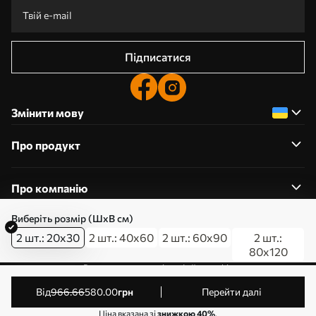
Підписатися
Змінити мову
Про продукт
Про компанію
Виберіть розмір (ШхВ см)
2 шт.: 20x30
2 шт.: 40x60
2 шт.: 60x90
2 шт.:
80x120
0800357223
Редагування дозволів на файли cookie
© 2011-2026 Art-holst. Усі права захищені. Власник:
від
966
.66
580
.00
грн
Перейти далі
ТОВ “КЛЄВЄР”. Код ЄДРПОУ: 31780602.
Ціна вказана зі
знижкою 40%
.