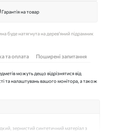
Гарантія на товар
на буде натягнута на дерев'яний підрамник
а та оплата
Поширені запитання
дметів можуть дещо відрізнятися від
сті та налаштувань вашого монітора, а також
адкий, зернистий синтетичний матеріал з