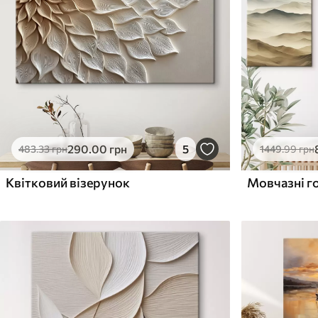
Поверхня з текстурою
Поверхня з текстуро
✗
✓
полотна
полотна
✗
✗
Екологічний матеріал
Екологічний матеріа
290
.00
грн
5
483
.33
грн
1449
.99
грн
Квітковий візерунок
Мовчазні г