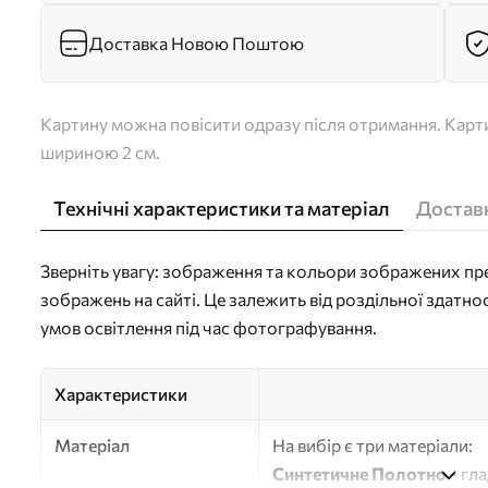
Доставка Новою Поштою
Картину можна повісити одразу після отримання. Карти
шириною 2 см.
Технічні характеристики та матеріал
Доставк
Зверніть увагу: зображення та кольори зображених пре
зображень на сайті. Це залежить від роздільної здатно
умов освітлення під час фотографування.
Характеристики
Матеріал
На вибір є три матеріали:
Синтетичне Полотно
- гл