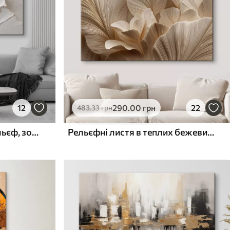
12
290
.00
грн
22
483
.33
грн
Невиразний гірський рельєф, зображений товстими штрихами
Рельєфні листя в теплих бежевих тонах