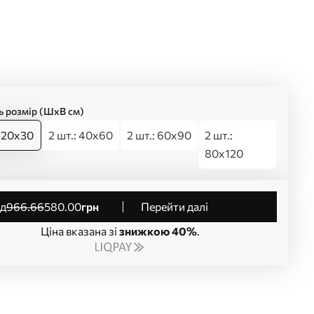
ь розмір (ШхВ см)
: 20x30
2 шт.: 40x60
2 шт.: 60x90
2 шт.:
80x120
від
966
.66
580
.00
грн
Перейти далі
Ціна вказана зі
знижкою 40%
.