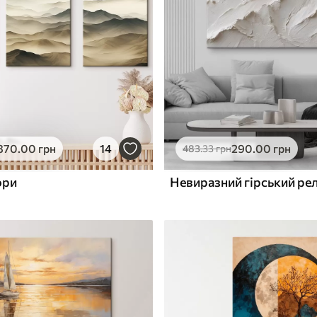
ю
Поверхня з текстурою
✓
полотна
✓
л
Екологічний матеріал
870
.00
грн
14
290
.00
грн
483
.33
грн
ори