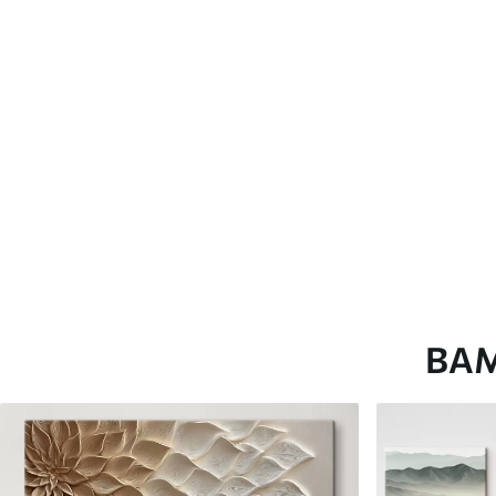
глянцевою поверхнею.
Штучний Холст
- матовий
Еко-Холст
- високоякісне
Автор
ART-HOLST
Номер артикулу
m30115
Додатково
Можна додати лакове пок
Доступні матеріали
ВА
Стандарт
Преміум
Від
580
.00
грн
Від
726
.00
грн
✓
✓
Яскраві, насичені кольори
Яскраві, насичені ко
✓
✓
Стійкість до вицвітання
Стійкість до вицвіта
✓
✓
Безпечне чорнило без запаху
Безпечне чорнило бе