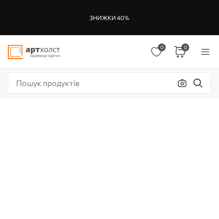
ЗНИЖКИ 40%
0
0