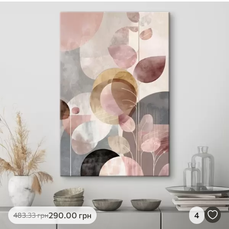
290
.00
грн
4
483
.33
грн