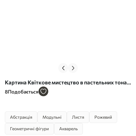
Картина Квіткове мистецтво в пастельних тонах
з геометричними елементами Арт. m30036
8
Подобається
Абстракція
Модульні
Листя
Рожевий
Геометричні фігури
Акварель