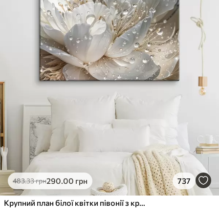
290
.00
грн
737
483
.33
грн
Крупний план білої квітки півонії з крапельками води на пелюстках на розмитому фоні