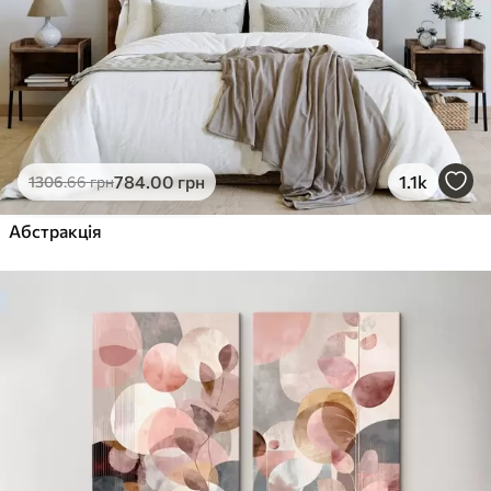
784
.00
грн
1.1k
1306
.66
грн
Абстракція