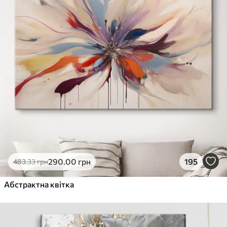
290
.00
грн
195
483
.33
грн
Абстрактна квітка