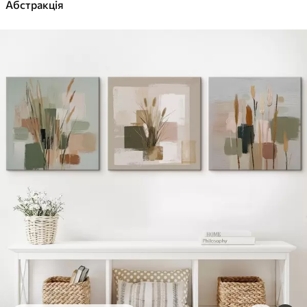
✓
Абстракція
Яскраві, насичені кольори
✓
Стійкість до вицвітання
✓
Безпечне чорнило без запаху
✓
Поверхня з текстурою полотна
✓
Екологічний матеріал