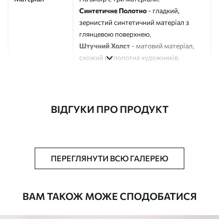
Синтетичне Полотно
- гладкий,
зернистий синтетичний матеріал з
глянцевою поверхнею.
Штучний Холст
- матовий матеріал,
схожий на полотна художників.
Еко-Холст
- високоякісне полотно зі
100% бавовни.
Автор
ART-HOLST
ВІДГУКИ ПРО ПРОДУКТ
Номер артикулу
m30036
Додатково
Можна додати лакове покриття.
ПЕРЕГЛЯНУТИ ВСЮ ГАЛЕРЕЮ
Доступні матеріали
ВАМ ТАКОЖ МОЖЕ СПОДОБАТИСЯ
Стандарт
Від
580
.00
грн