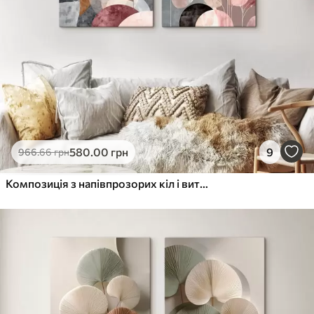
580
.00
грн
9
966
.66
грн
Композиція з напівпрозорих кіл і витончених стебел