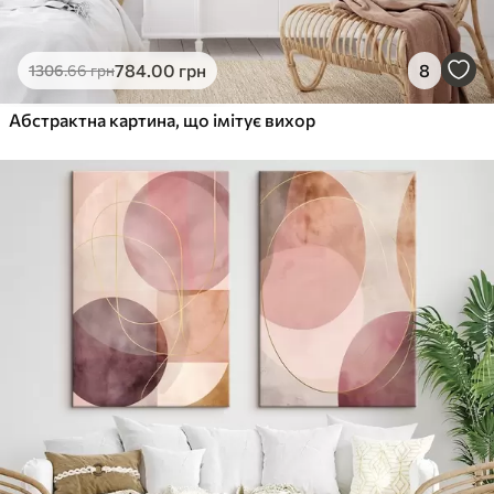
784
.00
грн
8
1306
.66
грн
Абстрактна картина, що імітує вихор