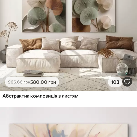
580
.00
грн
103
966
.66
грн
Абстрактна композиція з листям