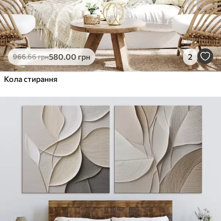
580
.00
грн
2
966
.66
грн
Кола стирання