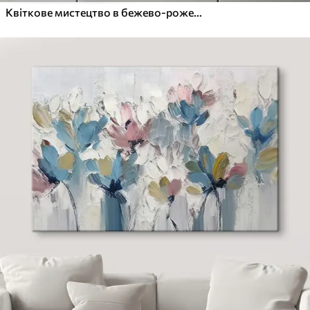
Квіткове мистецтво в бежево-рожевих тонах у мінімалістичному стилі