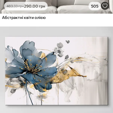
290
.00
грн
505
483
.33
грн
Абстрактні квіти олією