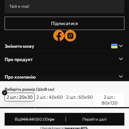
Підписатися
Змінити мову
Про продукт
Про компанію
Виберіть розмір (ШхВ см)
2 шт.: 20x30
2 шт.: 40x60
2 шт.: 60x90
2 шт.:
80x120
0800357223
Редагування дозволів на файли cookie
© 2011-2026 Art-holst. Усі права захищені. Власник:
від
966
.66
580
.00
грн
Перейти далі
ТОВ “КЛЄВЄР”. Код ЄДРПОУ: 31780602.
Ціна вказана зі
знижкою 40%
.