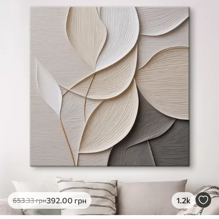
✓
Яскраві, насичені кольори
✓
Стійкість до вицвітання
✓
Безпечне чорнило без запаху
✗
Поверхня з текстурою полотна
✗
Екологічний матеріал
Преміум
Від
726
.00
грн
✓
Яскраві, насичені кольори
✓
Стійкість до вицвітання
✓
Безпечне чорнило без запаху
✓
Поверхня з текстурою полотна
✗
Екологічний матеріал
Еко-Преміум
392
.00
грн
1.2k
653
.33
грн
Від
910
.00
грн