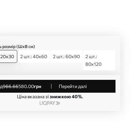
ь розмір (ШхВ см)
: 20x30
2 шт.: 40x60
2 шт.: 60x90
2 шт.:
80x120
від
966
.66
580
.00
грн
Перейти далі
Ціна вказана зі
знижкою 40%
.