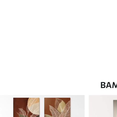
глянцевою поверхнею.
Штучний Холст
- матовий
Еко-Холст
- високоякісне
Автор
ART-HOLST
Номер артикулу
m01092
Додатково
Можна додати лакове пок
Доступні матеріали
ВА
Стандарт
Преміум
Від
580
.00
грн
Від
726
.00
грн
✓
✓
Яскраві, насичені кольори
Яскраві, насичені ко
✓
✓
Стійкість до вицвітання
Стійкість до вицвіта
✓
✓
Безпечне чорнило без запаху
Безпечне чорнило бе