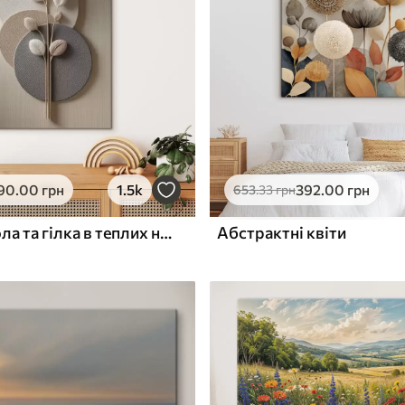
ю
Поверхня з текстурою
✓
полотна
✓
л
Екологічний матеріал
90
.00
грн
1.5k
392
.00
грн
653
.33
грн
Рельєфні кола та гілка в теплих нейтральних тонах
Абстрактні квіти