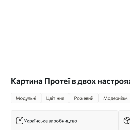
Картина Протеї в двох настроя
рожевий фон і теплий оливков
Модульні
Цвітіння
Рожевий
Модернізм
Арт. m01092
Українське виробництво