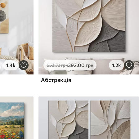
1.4k
392
.00
грн
1.2k
653
.33
грн
Абстракція