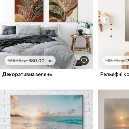
Поверхня з текстурою
Поверхня з текстуро
✗
✓
полотна
полотна
✗
✗
Екологічний матеріал
Екологічний матеріа
580
.00
грн
2
966
.66
грн
483
.33
грн
Декоративна зелень