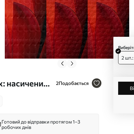
Виберіт
2 шт.
х: насичений
2
Подобається
ий градієнт
Готовий до відправки протягом 1–3
робочих днів