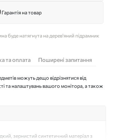
Гарантія на товар
на буде натягнута на дерев'яний підрамник
а та оплата
Поширені запитання
дметів можуть дещо відрізнятися від
сті та налаштувань вашого монітора, а також
адкий, зернистий синтетичний матеріал з