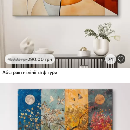
290
.00
грн
74
483
.33
грн
Абстрактні лінії та фігури