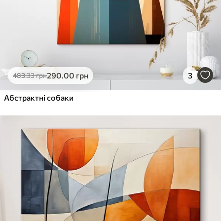
290
.00
грн
3
483
.33
грн
Абстрактні собаки