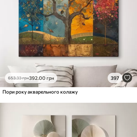
392
.00
грн
397
653
.33
грн
Пори року акварельного колажу