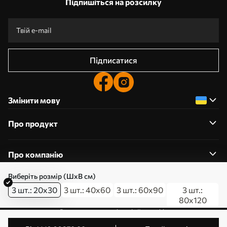
Підпишіться на розсилку
Підписатися
Змінити мову
Про продукт
Про компанію
Виберіть розмір (ШхВ см)
3 шт.: 20x30
3 шт.: 40x60
3 шт.: 60x90
3 шт.:
80x120
0800357223
Редагування дозволів на файли cookie
© 2011-2026 Art-holst. Усі права захищені. Власник: