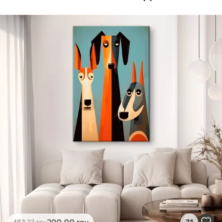
Стандарт
Від
870
.00
грн
✓
Яскраві, насичені кольори
✓
Стійкість до вицвітання
✓
Безпечне чорнило без запаху
✗
Поверхня з текстурою полотна
✗
Екологічний матеріал
Преміум
Від
1089
.00
грн
✓
Яскраві, насичені кольори
✓
Стійкість до вицвітання
✓
Безпечне чорнило без запаху
✓
Поверхня з текстурою полотна
✗
Екологічний матеріал
Еко-Преміум
290
.00
грн
31
483
.33
грн