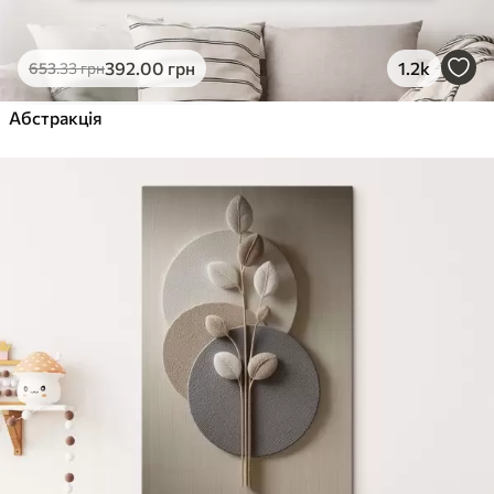
392
.00
грн
1.2k
653
.33
грн
Абстракція