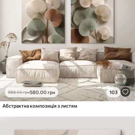
580
.00
грн
103
966
.66
грн
Абстрактна композиція з листям