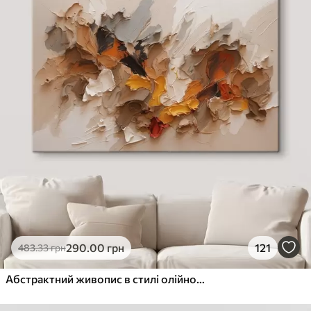
290
.00
грн
121
483
.33
грн
Абстрактний живопис в стилі олійного живопису