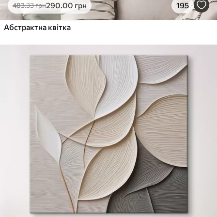
290
.00
грн
195
483
.33
грн
Абстрактна квітка