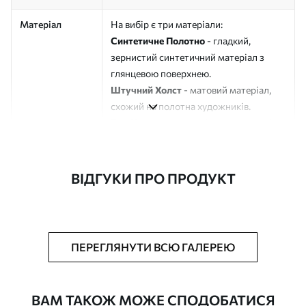
Матеріал
На вибір є три матеріали:
Синтетичне Полотно
- гладкий,
зернистий синтетичний матеріал з
глянцевою поверхнею.
Штучний Холст
- матовий матеріал,
схожий на полотна художників.
Еко-Холст
- високоякісне полотно зі
100% бавовни.
Автор
ART-HOLST
ВІДГУКИ ПРО ПРОДУКТ
Номер артикулу
m00845
Додатково
Можна додати лакове покриття.
ПЕРЕГЛЯНУТИ ВСЮ ГАЛЕРЕЮ
Доступні матеріали
ВАМ ТАКОЖ МОЖЕ СПОДОБАТИСЯ