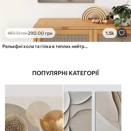
290
.00
грн
1.5k
483
.33
грн
Рельєфні кола та гілка в теплих нейтральних тонах
ПОПУЛЯРНІ КАТЕГОРІЇ