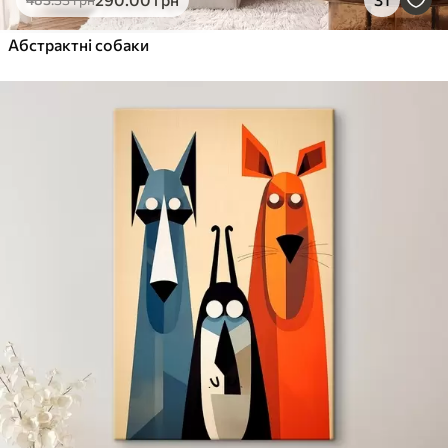
Від
1365
.00
грн
✓
Абстрактні собаки
Яскраві, насичені кольори
✓
Стійкість до вицвітання
✓
Безпечне чорнило без запаху
✓
Поверхня з текстурою полотна
✓
Екологічний матеріал