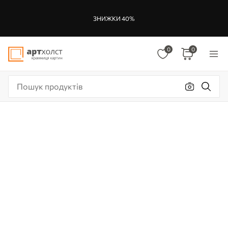
ЗНИЖКИ 40%
0
0