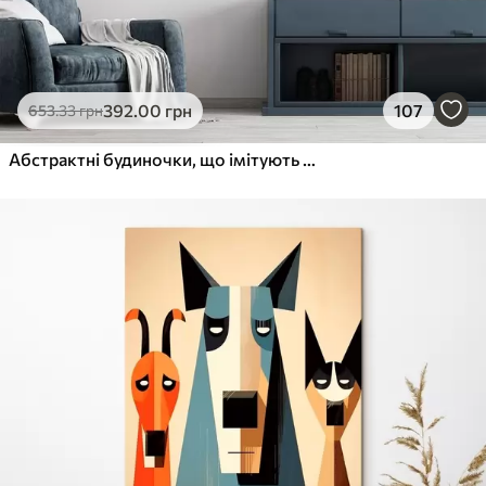
392
.00
грн
107
653
.33
грн
Абстрактні будиночки, що імітують мазок пензля