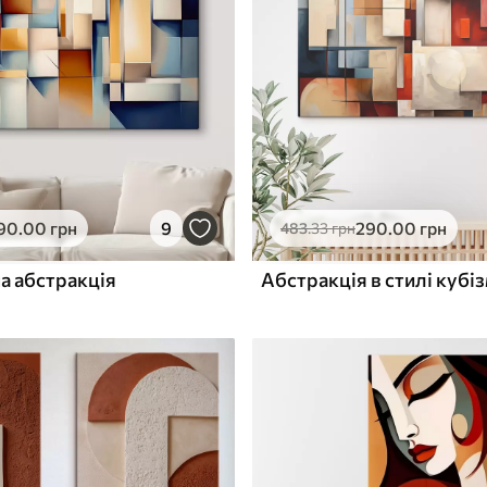
ю
Поверхня з текстурою
✓
полотна
✓
л
Екологічний матеріал
90
.00
грн
9
290
.00
грн
483
.33
грн
а абстракція