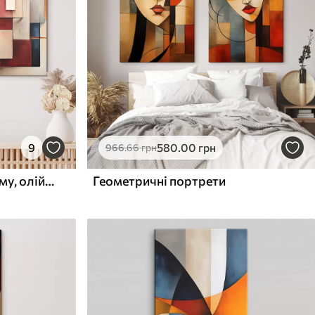
9
580
.00
грн
966
.66
грн
Абстракція в стилі кубізму, олійний живопис, червоний, синій, білий кольори
Геометричні портрети