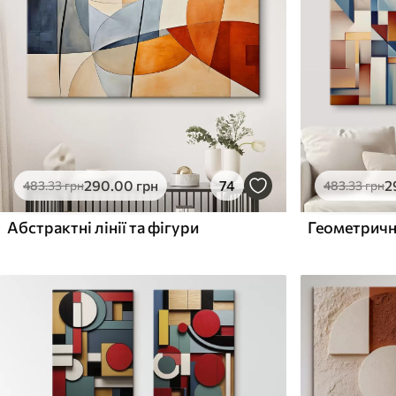
Поверхня з текстурою
Поверхня з текстуро
✗
✓
полотна
полотна
✗
✗
Екологічний матеріал
Екологічний матеріа
290
.00
грн
74
2
483
.33
грн
483
.33
грн
Абстрактні лінії та фігури
Геометричн