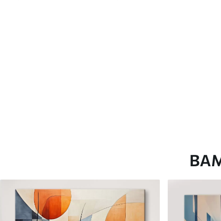
глянцевою поверхнею.
Штучний Холст
- матовий
Еко-Холст
- високоякісне
Автор
ART-HOLST
Номер артикулу
m00732
Додатково
Можна додати лакове пок
Доступні матеріали
ВА
Стандарт
Преміум
Від
580
.00
грн
Від
726
.00
грн
✓
✓
Яскраві, насичені кольори
Яскраві, насичені ко
✓
✓
Стійкість до вицвітання
Стійкість до вицвіта
✓
✓
Безпечне чорнило без запаху
Безпечне чорнило бе