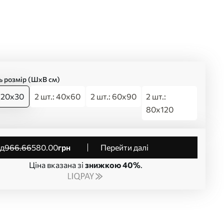
ь розмір (ШхВ см)
: 20x30
2 шт.: 40x60
2 шт.: 60x90
2 шт.:
80x120
від
966
.66
580
.00
грн
Перейти далі
Ціна вказана зі
знижкою 40%
.