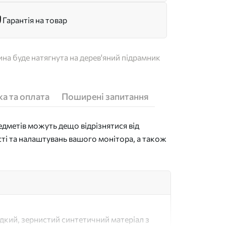
Гарантія на товар
на буде натягнута на дерев'яний підрамник
а та оплата
Поширені запитання
дметів можуть дещо відрізнятися від
сті та налаштувань вашого монітора, а також
адкий, зернистий синтетичний матеріал з