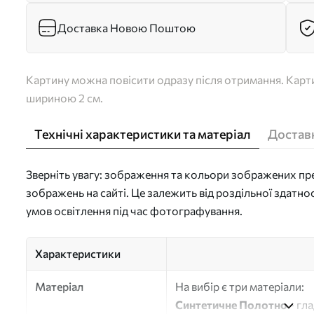
Доставка Новою Поштою
Картину можна повісити одразу після отримання. Карти
шириною 2 см.
Технічні характеристики та матеріал
Доставк
Зверніть увагу: зображення та кольори зображених пре
зображень на сайті. Це залежить від роздільної здатно
умов освітлення під час фотографування.
Характеристики
Матеріал
На вибір є три матеріали:
Синтетичне Полотно
- гл