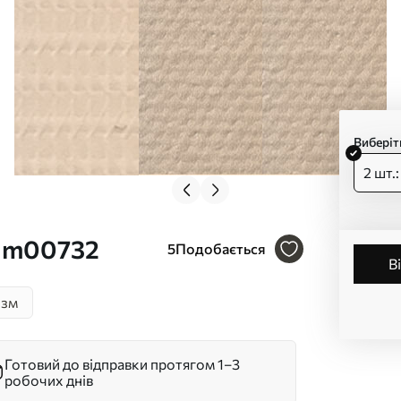
Виберіт
2 шт.
. m00732
5
Подобається
ізм
Готовий до відправки протягом 1–3
робочих днів