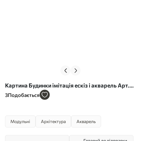
Картина Будинки імітація ескіз і акварель Арт.
m00725
3
Подобається
Модульні
Архітектура
Акварель
Готовий до відправки