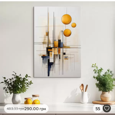
✓
Безпечне чорнило без запаху
✓
Поверхня з текстурою полотна
✓
Екологічний матеріал
290
.00
грн
55
483
.33
грн