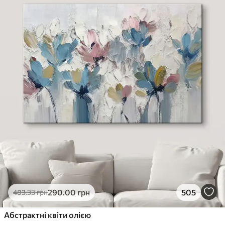
290
.00
грн
505
483
.33
грн
Абстрактні квіти олією