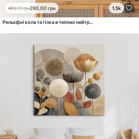
290
.00
грн
1.5k
483
.33
грн
Рельєфні кола та гілка в теплих нейтральних тонах