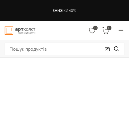
ЗНИЖКИ 40%
0
0