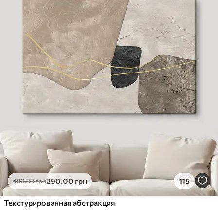
✓
Стійкість до вицвітання
✓
Безпечне чорнило без запаху
✗
Поверхня з текстурою полотна
✗
Екологічний матеріал
Преміум
Від
726
.00
грн
✓
Яскраві, насичені кольори
✓
Стійкість до вицвітання
✓
Безпечне чорнило без запаху
✓
Поверхня з текстурою полотна
✗
Екологічний матеріал
Еко-Преміум
290
.00
грн
115
483
.33
грн
Від
910
.00
грн
✓
Текстурированная абстракция
Яскраві, насичені кольори
✓
Стійкість до вицвітання