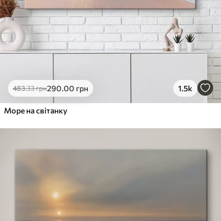
290
.00
грн
1.5k
483
.33
грн
Море на світанку