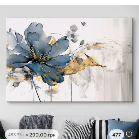
290
.00
грн
477
483
.33
грн