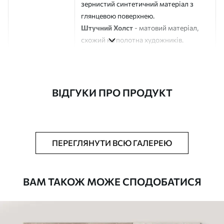
зернистий синтетичний матеріал з
глянцевою поверхнею.
Штучний Холст
- матовий матеріал,
схожий на полотна художників.
Еко-Холст
- високоякісне полотно зі
100% бавовни.
Автор
ART-HOLST
ВІДГУКИ ПРО ПРОДУКТ
Номер артикулу
m00725
Додатково
Можна додати лакове покриття.
ПЕРЕГЛЯНУТИ ВСЮ ГАЛЕРЕЮ
Доступні матеріали
ВАМ ТАКОЖ МОЖЕ СПОДОБАТИСЯ
Стандарт
Від
580
.00
грн
✓
Яскраві, насичені кольори