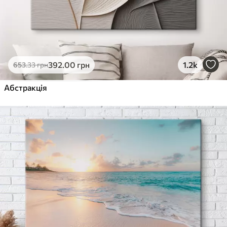
392
.00
грн
1.2k
653
.33
грн
Абстракція