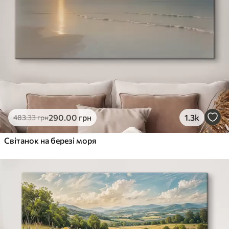
290
.00
грн
1.3k
483
.33
грн
Світанок на березі моря