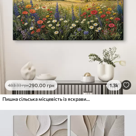
290
.00
грн
1.3k
483
.33
грн
Пишна сільська місцевість із яскравим лугом диких квітів, наповненим різнокольоровими квітами під хмарним небом