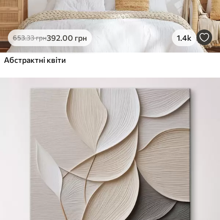
392
.00
грн
1.4k
653
.33
грн
Абстрактні квіти