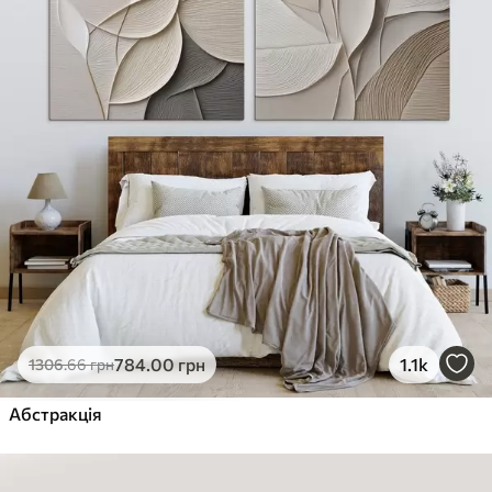
784
.00
грн
1.1k
1306
.66
грн
Абстракція