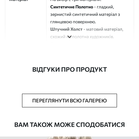
Синтетичне Полотно
- гладкий,
зернистий синтетичний матеріал з
глянцевою поверхнею.
Штучний Холст
- матовий матеріал,
схожий на полотна художників.
Еко-Холст
- високоякісне полотно зі
100% бавовни.
Автор
ART-HOLST
ВІДГУКИ ПРО ПРОДУКТ
Номер артикулу
m00702
Додатково
Можна додати лакове покриття.
ПЕРЕГЛЯНУТИ ВСЮ ГАЛЕРЕЮ
Доступні матеріали
ВАМ ТАКОЖ МОЖЕ СПОДОБАТИСЯ
Стандарт
Від
580
.00
грн