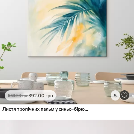
392
.00
грн
5
653
.33
грн
Листя тропічних пальм у синьо-бірюзовій гамі на тлі теплих акварельних плям