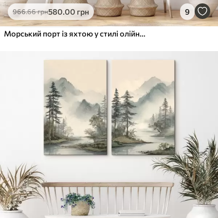
580
.00
грн
9
966
.66
грн
Морський порт із яхтою у стилі олійного живопису