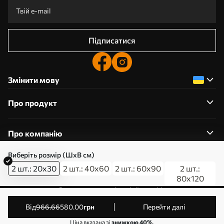
Підписатися
Змінити мову
Про продукт
Про компанію
Виберіть розмір (ШхВ см)
2 шт.: 20x30
2 шт.: 40x60
2 шт.: 60x90
2 шт.:
80x120
0800357223
Редагування дозволів на файли cookie
© 2011-2026 Art-holst. Усі права захищені. Власник:
від
966
.66
580
.00
грн
Перейти далі
ТОВ “КЛЄВЄР”. Код ЄДРПОУ: 31780602.
Ціна вказана зі
знижкою 40%
.