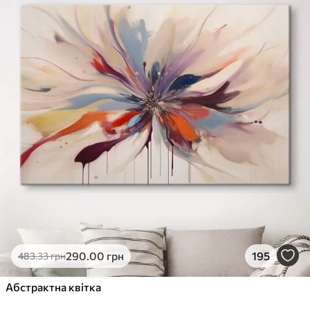
290
.00
грн
195
483
.33
грн
Абстрактна квітка