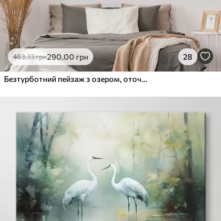
290
.00
грн
28
483
.33
грн
Безтурботний пейзаж з озером, оточеним соснами, що віддзеркалює теплі кольори західного неба