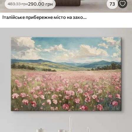
290
.00
грн
73
483
.33
грн
Італійське прибережне місто на заході сонця з барвистими будівлями вздовж набережної та човнами, що пливуть у спокійних водах