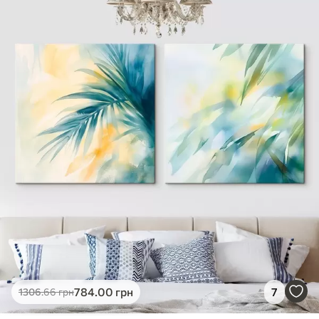
✓
Яскраві, насичені кольори
✓
Стійкість до вицвітання
✓
Безпечне чорнило без запаху
✗
Поверхня з текстурою полотна
✗
Екологічний матеріал
Преміум
Від
726
.00
грн
✓
Яскраві, насичені кольори
✓
Стійкість до вицвітання
✓
Безпечне чорнило без запаху
✓
Поверхня з текстурою полотна
✗
Екологічний матеріал
Еко-Преміум
784
.00
грн
7
1306
.66
грн
Від
910
.00
грн