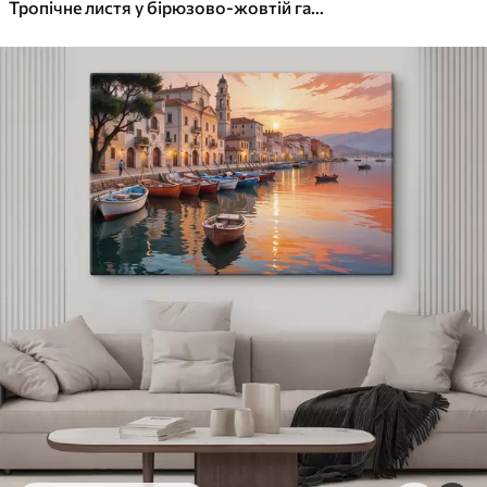
✓
Яскраві, насичені кольори
Тропічне листя у бірюзово-жовтій гамі у стилі «акварельний ефект»
✓
Стійкість до вицвітання
✓
Безпечне чорнило без запаху
✓
Поверхня з текстурою полотна
✓
Екологічний матеріал