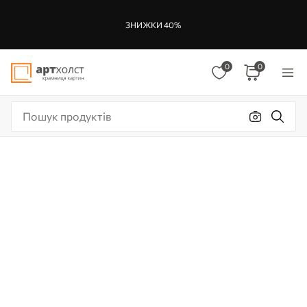
ЗНИЖКИ 40%
0
0