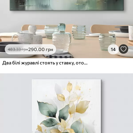
290
.00
грн
14
483
.33
грн
Два білі журавлі стоять у ставку, оточені пишним зеленим лісом з м'яким, розсіяним освітленням