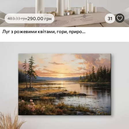
290
.00
грн
31
483
.33
грн
Луг з рожевими квітами, гори, природний краєвид, блакитне небо з хмарами, акрил