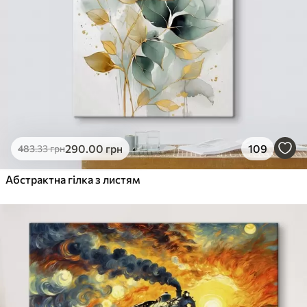
290
.00
грн
109
483
.33
грн
Абстрактна гілка з листям