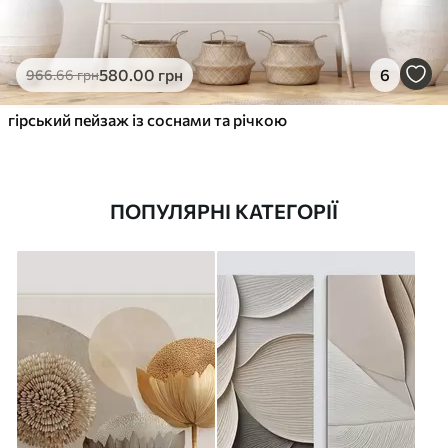
580
.00
грн
6
966
.66
грн
гірський пейзаж із соснами та річкою
ПОПУЛЯРНІ КАТЕГОРІЇ