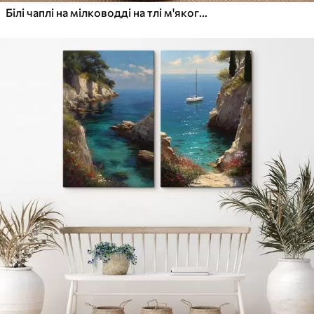
Білі чаплі на мілководді на тлі м'якого, розмитого пейзажу, пейзажне мистецтво