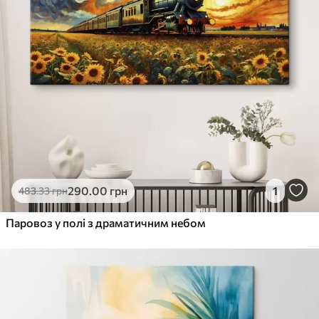
290
.00
грн
1
483
.33
грн
Паровоз у полі з драматичним небом