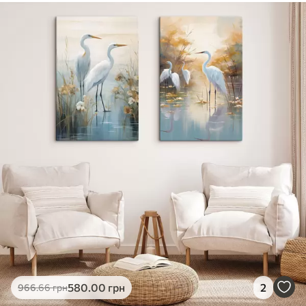
580
.00
грн
2
966
.66
грн