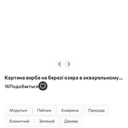
Картина верба на березі озера в акварельному
стилі Арт. m00702
16
Подобається
Модульні
Пейзаж
Акварель
Природа
Блакитний
Зелений
Дерева