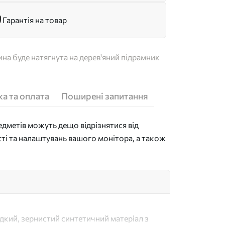
Гарантія на товар
на буде натягнута на дерев'яний підрамник
а та оплата
Поширені запитання
дметів можуть дещо відрізнятися від
сті та налаштувань вашого монітора, а також
адкий, зернистий синтетичний матеріал з