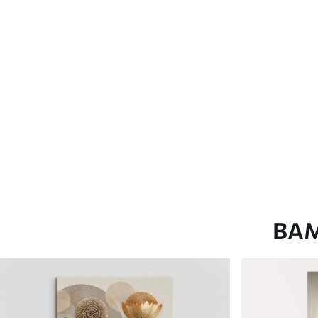
глянцевою поверхнею.
Штучний Холст
- матовий
Еко-Холст
- високоякісне
Автор
ART-HOLST
Номер артикулу
m00683
Додатково
Можна додати лакове пок
Доступні матеріали
ВА
Стандарт
Преміум
Від
580
.00
грн
Від
726
.00
грн
✓
✓
Яскраві, насичені кольори
Яскраві, насичені ко
✓
✓
Стійкість до вицвітання
Стійкість до вицвіта
✓
✓
Безпечне чорнило без запаху
Безпечне чорнило бе