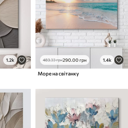
1.2k
290
.00
грн
1.4k
483
.33
грн
Море на світанку