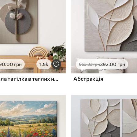
ю
Поверхня з текстурою
✓
полотна
✓
л
Екологічний матеріал
90
.00
грн
1.5k
392
.00
грн
653
.33
грн
Рельєфні кола та гілка в теплих нейтральних тонах
Абстракція