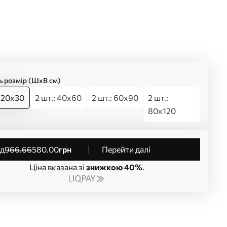
ь розмір (ШхВ см)
: 20x30
2 шт.: 40x60
2 шт.: 60x90
2 шт.:
80x120
від
966
.66
580
.00
грн
Перейти далі
Ціна вказана зі
знижкою 40%
.