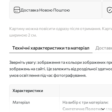
Доставка Новою Поштою
Картину можна повісити одразу після отримання. Карти
шириною 2 см.
Технічні характеристики та матеріал
Доставк
Зверніть увагу: зображення та кольори зображених пре
зображень на сайті. Це залежить від роздільної здатно
умов освітлення під час фотографування.
Характеристики
Матеріал
На вибір є три матеріали:
Синтетичне Полотно
- гл