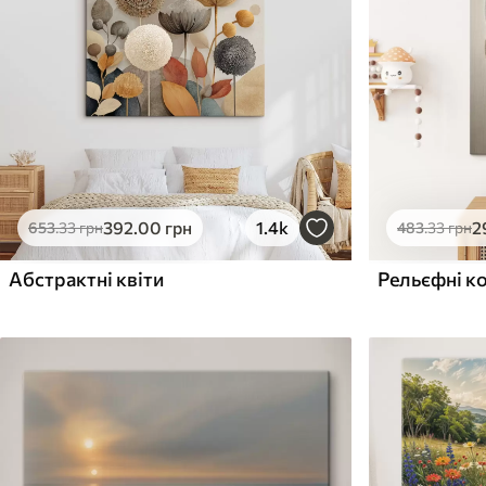
Поверхня з текстурою
Поверхня з текстуро
✗
✓
полотна
полотна
✗
✗
Екологічний матеріал
Екологічний матеріа
392
.00
грн
1.4k
2
653
.33
грн
483
.33
грн
Абстрактні квіти