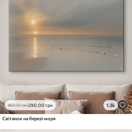
290
.00
грн
1.3k
483
.33
грн
Світанок на березі моря