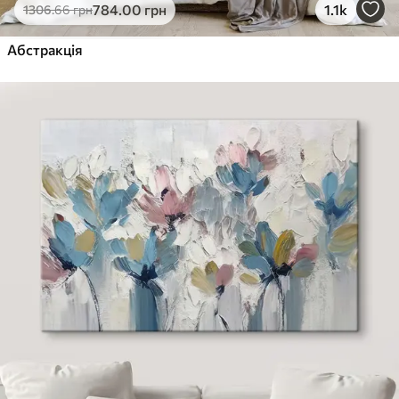
784
.00
грн
1.1k
1306
.66
грн
Абстракція