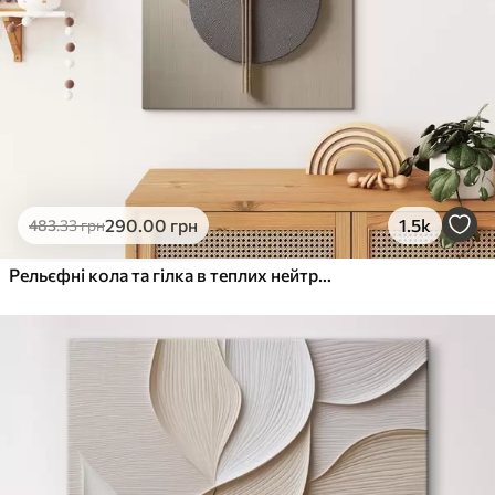
290
.00
грн
1.5k
483
.33
грн
Рельєфні кола та гілка в теплих нейтральних тонах