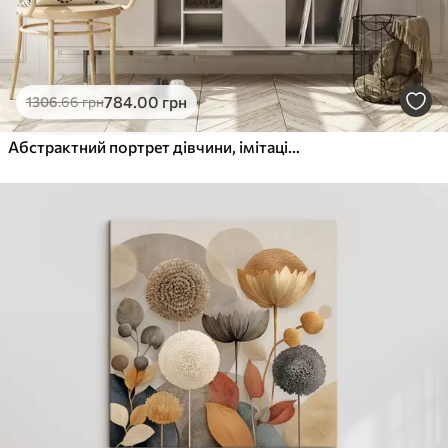
784
.00
грн
1306
.66
грн
Абстрактний портрет дівчини, імітація живопису