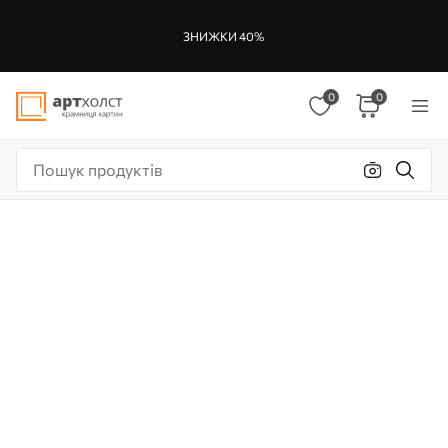
ЗНИЖКИ 40%
0
0