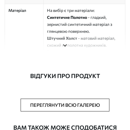
Матеріал
На вибір є три матеріали:
Синтетичне Полотно
- гладкий,
зернистий синтетичний матеріал з
глянцевою поверхнею.
Штучний Холст
- матовий матеріал,
схожий на полотна художників.
Еко-Холст
- високоякісне полотно зі
100% бавовни.
Автор
ART-HOLST
ВІДГУКИ ПРО ПРОДУКТ
Номер артикулу
m00584
Додатково
Можна додати лакове покриття.
ПЕРЕГЛЯНУТИ ВСЮ ГАЛЕРЕЮ
Доступні матеріали
ВАМ ТАКОЖ МОЖЕ СПОДОБАТИСЯ