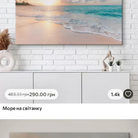
290
.00
грн
1.4k
483
.33
грн
Море на світанку