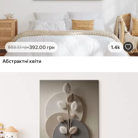
392
.00
грн
1.4k
653
.33
грн
Абстрактні квіти