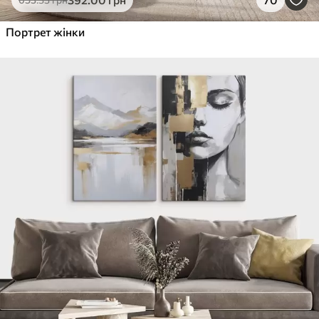
Від
455
.00
грн
✓
Портрет жінки
Яскраві, насичені кольори
✓
Стійкість до вицвітання
✓
Безпечне чорнило без запаху
✓
Поверхня з текстурою полотна
✓
Екологічний матеріал