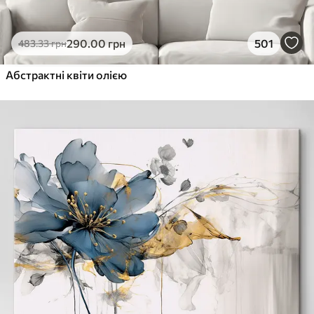
290
.00
грн
501
483
.33
грн
Абстрактні квіти олією