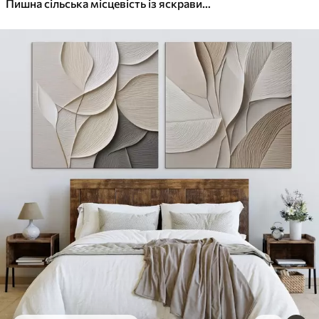
Пишна сільська місцевість із яскравим лугом диких квітів, наповненим різнокольоровими квітами під хмарним небом