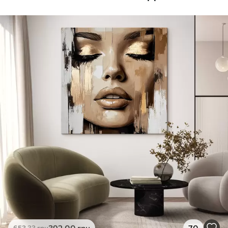
Стандарт
Від
290
.00
грн
✓
Яскраві, насичені кольори
✓
Стійкість до вицвітання
✓
Безпечне чорнило без запаху
✗
Поверхня з текстурою полотна
✗
Екологічний матеріал
Преміум
Від
363
.00
грн
✓
Яскраві, насичені кольори
✓
Стійкість до вицвітання
✓
Безпечне чорнило без запаху
✓
Поверхня з текстурою полотна
✗
Екологічний матеріал
Еко-Преміум
392
.00
грн
70
653
.33
грн