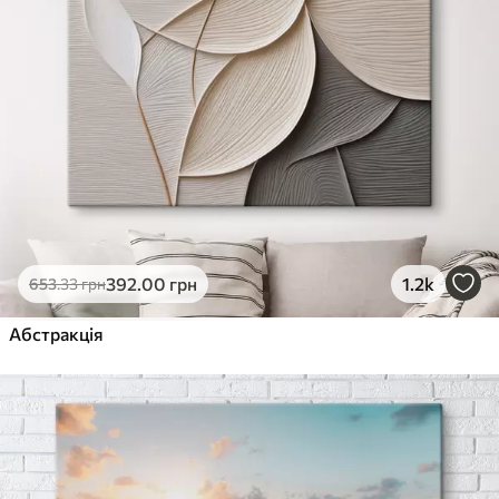
392
.00
грн
1.2k
653
.33
грн
Абстракція