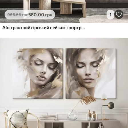
580
.00
грн
1
966
.66
грн
Абстрактний гірський пейзаж і портрет