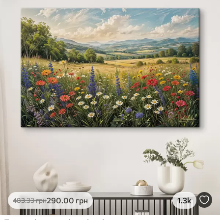
290
.00
грн
1.3k
483
.33
грн