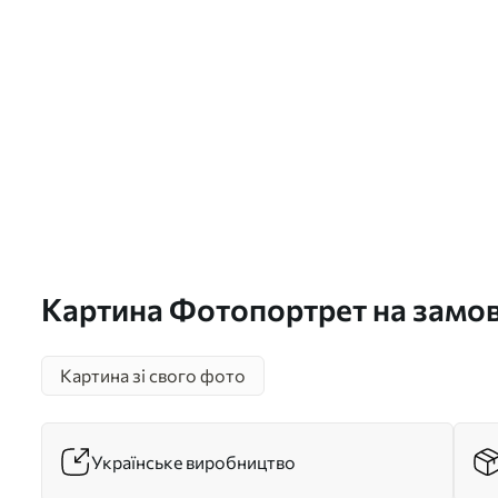
Картина Фотопортрет на замов
Картина зі свого фото
Українське виробництво