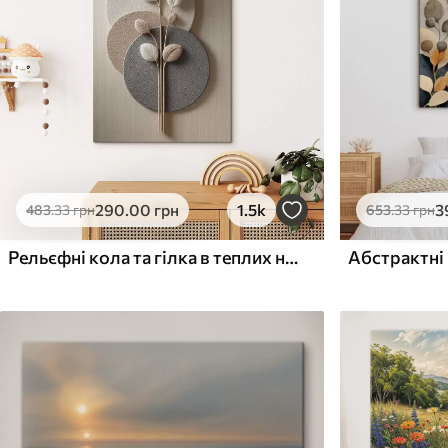
Поверхня з текстурою
Поверхня з текстуро
✗
✓
полотна
полотна
✗
✗
Екологічний матеріал
Екологічний матеріа
290
.00
грн
1.5k
3
483
.33
грн
653
.33
грн
Рельєфні кола та гілка в теплих нейтральних тонах
Абстрактні 