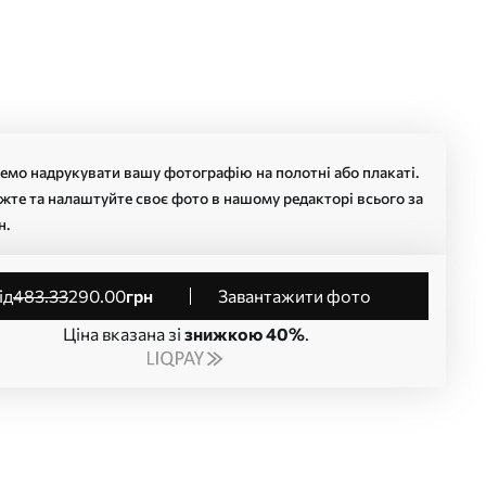
мо надрукувати вашу фотографію на полотні або плакаті.
жте та налаштуйте своє фото в нашому редакторі всього за
н.
від
483
.33
290
.00
грн
Завантажити фото
Ціна вказана зі
знижкою 40%
.