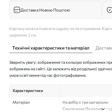
Доставка Новою Поштою
Картину можна повісити одразу після отримання. Карти
шириною 2 см.
Технічні характеристики та матеріал
Доставк
Зверніть увагу: зображення та кольори зображених пре
зображень на сайті. Це залежить від роздільної здатно
умов освітлення під час фотографування.
Характеристики
Матеріал
На вибір є три матеріали:
Синтетичне Полотно
- гл