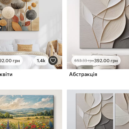
ю
Поверхня з текстурою
✓
полотна
✓
л
Екологічний матеріал
92
.00
грн
1.4k
392
.00
грн
653
.33
грн
квіти
Абстракція