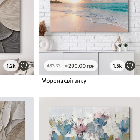
1.2k
290
.00
грн
1.5k
483
.33
грн
Море на світанку