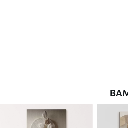
глянцевою поверхнею.
Штучний Холст
- матовий
Еко-Холст
- високоякісне
Автор
ART-HOLST
Номер артикулу
s34669
Додатково
Можна додати лакове пок
Доступні матеріали
ВА
Стандарт
Преміум
Від
290
.00
грн
Від
363
.00
грн
✓
✓
Яскраві, насичені кольори
Яскраві, насичені ко
✓
✓
Стійкість до вицвітання
Стійкість до вицвіта
✓
✓
Безпечне чорнило без запаху
Безпечне чорнило бе