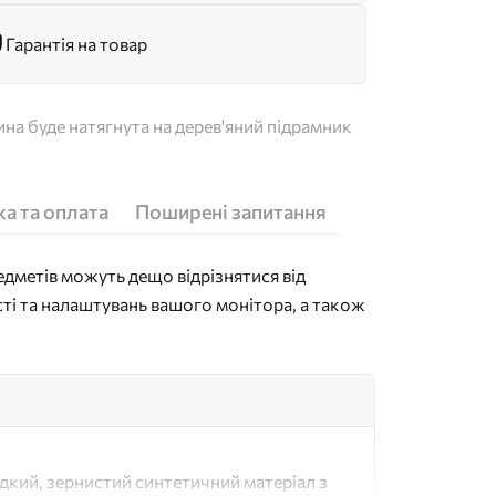
Гарантія на товар
на буде натягнута на дерев'яний підрамник
а та оплата
Поширені запитання
дметів можуть дещо відрізнятися від
сті та налаштувань вашого монітора, а також
адкий, зернистий синтетичний матеріал з