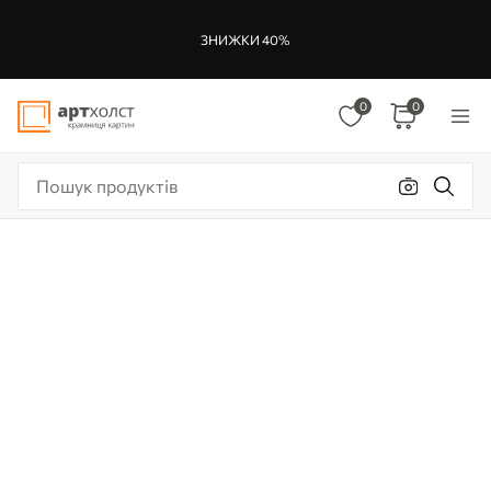
ЗНИЖКИ 40%
0
0