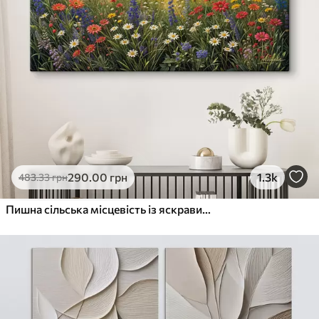
290
.00
грн
1.3k
483
.33
грн
Пишна сільська місцевість із яскравим лугом диких квітів, наповненим різнокольоровими квітами під хмарним небом