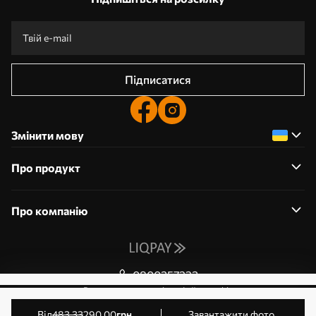
Підписатися
Змінити мову
Про продукт
Про компанію
0800357223
Редагування дозволів на файли cookie
© 2011-2026 Art-holst. Усі права захищені. Власник:
від
483
.33
290
.00
грн
Завантажити фото