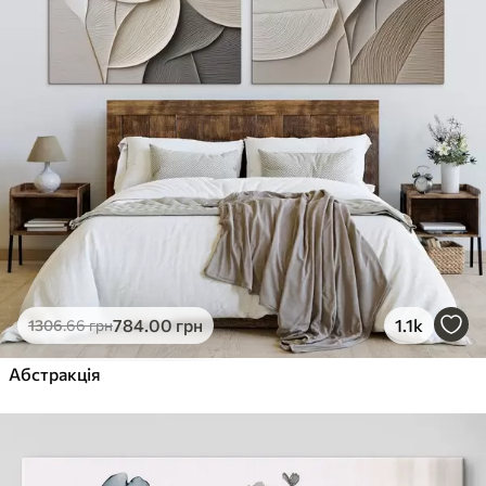
784
.00
грн
1.1k
1306
.66
грн
Абстракція