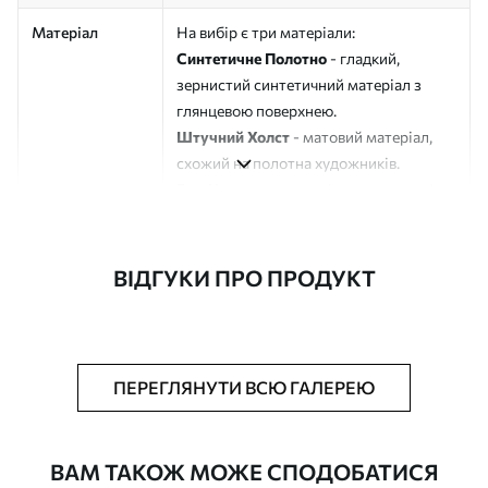
Матеріал
На вибір є три матеріали:
Синтетичне Полотно
- гладкий,
зернистий синтетичний матеріал з
глянцевою поверхнею.
Штучний Холст
- матовий матеріал,
схожий на полотна художників.
Еко-Холст
- високоякісне полотно зі
100% бавовни.
Автор
ART-HOLST
ВІДГУКИ ПРО ПРОДУКТ
Номер артикулу
s34645
Додатково
Можна додати лакове покриття.
ПЕРЕГЛЯНУТИ ВСЮ ГАЛЕРЕЮ
Доступні матеріали
ВАМ ТАКОЖ МОЖЕ СПОДОБАТИСЯ