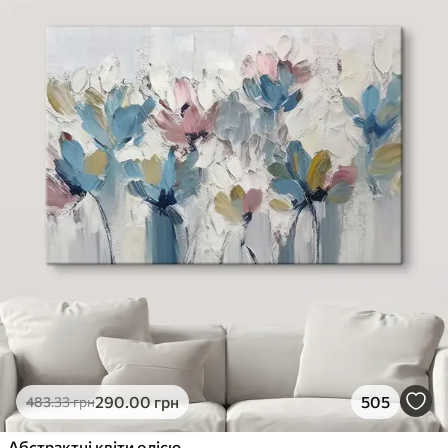
290
.00
грн
505
483
.33
грн
Абстрактні квіти олією