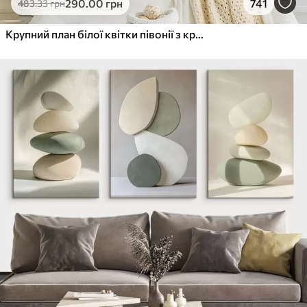
290
.00
грн
741
483
.33
грн
Крупний план білої квітки півонії з крапельками води на пелюстках на розмитому фоні