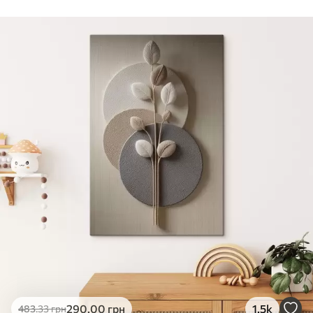
Стандарт
Від
290
.00
грн
✓
Яскраві, насичені кольори
✓
Стійкість до вицвітання
✓
Безпечне чорнило без запаху
✗
Поверхня з текстурою полотна
✗
Екологічний матеріал
Преміум
Від
363
.00
грн
✓
Яскраві, насичені кольори
✓
Стійкість до вицвітання
✓
Безпечне чорнило без запаху
✓
Поверхня з текстурою полотна
✗
Екологічний матеріал
Еко-Преміум
290
.00
грн
1.5k
483
.33
грн