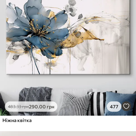
290
.00
грн
477
483
.33
грн
Ніжна квітка