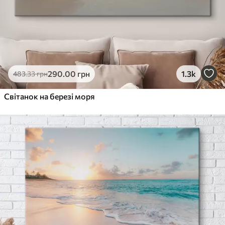
290
.00
грн
1.3k
483
.33
грн
Світанок на березі моря