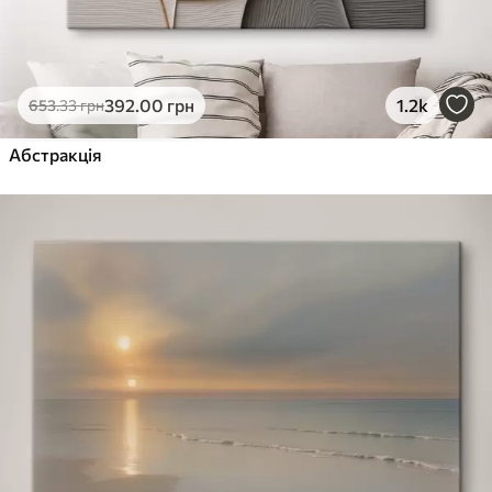
392
.00
грн
1.2k
653
.33
грн
Абстракція