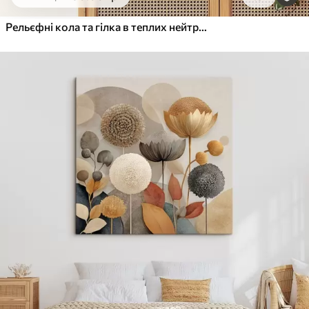
Від
455
.00
грн
✓
Яскраві, насичені кольори
Рельєфні кола та гілка в теплих нейтральних тонах
✓
Стійкість до вицвітання
✓
Безпечне чорнило без запаху
✓
Поверхня з текстурою полотна
✓
Екологічний матеріал