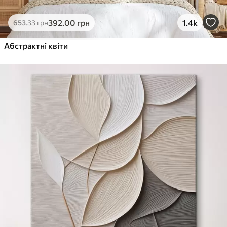
392
.00
грн
1.4k
653
.33
грн
Абстрактні квіти