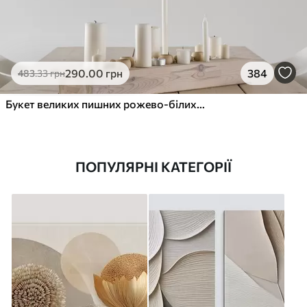
290
.00
грн
384
483
.33
грн
Букет великих пишних рожево-білих квітів півонії із зеленим листям на м’якому розмитому фоні
ПОПУЛЯРНІ КАТЕГОРІЇ