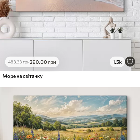
290
.00
грн
1.5k
483
.33
грн
Море на світанку