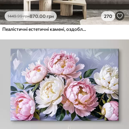
870
.00
грн
270
1449
.99
грн
Пеалістичні естетичні камені, оздоблення будинку, природне освітлення