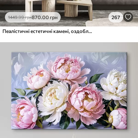
870
.00
грн
267
1449
.99
грн
Пеалістичні естетичні камені, оздоблення будинку, природне освітлення