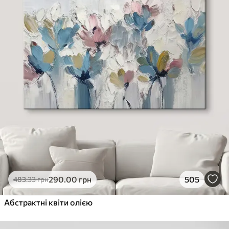
290
.00
грн
505
483
.33
грн
Абстрактні квіти олією