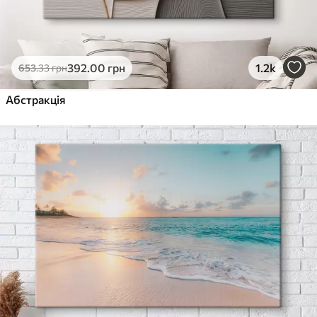
392
.00
грн
1.2k
653
.33
грн
Абстракція