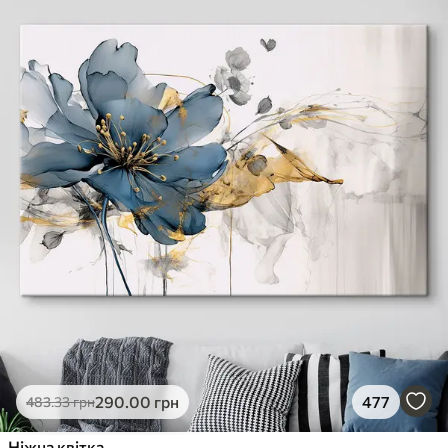
290
.00
грн
477
483
.33
грн
Ніжна квітка