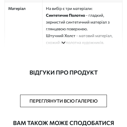
Матеріал
На вибір є три матеріали:
Синтетичне Полотно
- гладкий,
зернистий синтетичний матеріал з
глянцевою поверхнею.
Штучний Холст
- матовий матеріал,
схожий на полотна художників.
Еко-Холст
- високоякісне полотно зі
100% бавовни.
Автор
ART-HOLST
ВІДГУКИ ПРО ПРОДУКТ
Номер артикулу
s33394
Додатково
Можна додати лакове покриття.
ПЕРЕГЛЯНУТИ ВСЮ ГАЛЕРЕЮ
Доступні матеріали
ВАМ ТАКОЖ МОЖЕ СПОДОБАТИСЯ