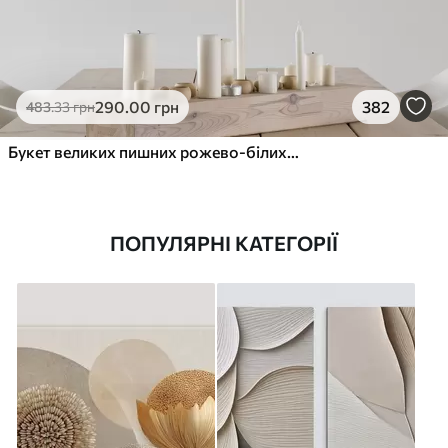
290
.00
грн
382
483
.33
грн
Букет великих пишних рожево-білих квітів півонії із зеленим листям на м’якому розмитому фоні
ПОПУЛЯРНІ КАТЕГОРІЇ