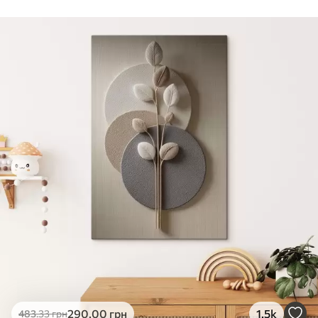
Стандарт
Від
290
.00
грн
✓
Яскраві, насичені кольори
✓
Стійкість до вицвітання
✓
Безпечне чорнило без запаху
✗
Поверхня з текстурою полотна
✗
Екологічний матеріал
Преміум
Від
363
.00
грн
✓
Яскраві, насичені кольори
✓
Стійкість до вицвітання
✓
Безпечне чорнило без запаху
✓
Поверхня з текстурою полотна
✗
Екологічний матеріал
Еко-Преміум
290
.00
грн
1.5k
483
.33
грн