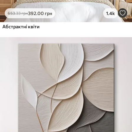
392
.00
грн
1.4k
653
.33
грн
Абстрактні квіти