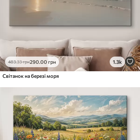
290
.00
грн
1.3k
483
.33
грн
Світанок на березі моря