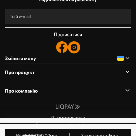
Підписатися
Змінити мову
Про продукт
Про компанію
0800357223
Редагування дозволів на файли cookie
© 2011-2026 Art-holst. Усі права захищені. Власник:
від
483
.33
290
.00
грн
Завантажити фото