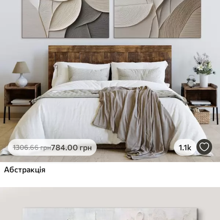
784
.00
грн
1.1k
1306
.66
грн
Абстракція