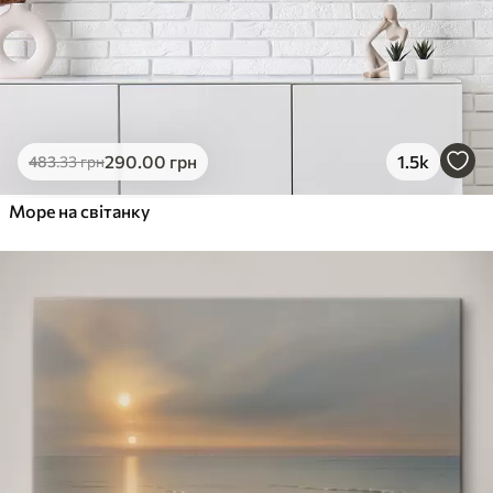
290
.00
грн
1.5k
483
.33
грн
Море на світанку