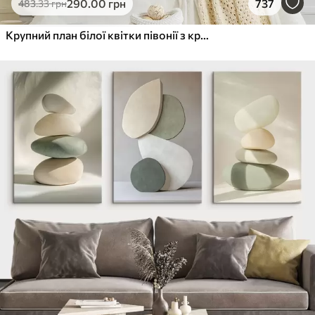
290
.00
грн
737
483
.33
грн
Крупний план білої квітки півонії з крапельками води на пелюстках на розмитому фоні