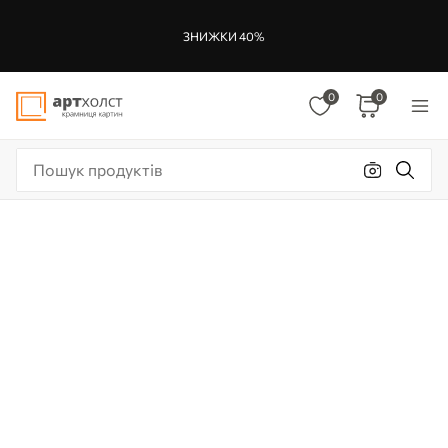
ЗНИЖКИ 40%
0
0