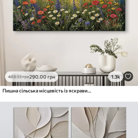
290
.00
грн
1.3k
483
.33
грн
Пишна сільська місцевість із яскравим лугом диких квітів, наповненим різнокольоровими квітами під хмарним небом