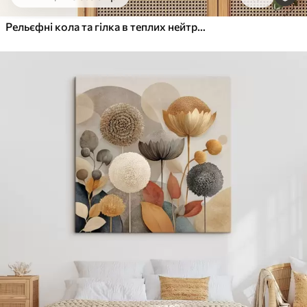
Від
455
.00
грн
✓
Яскраві, насичені кольори
Рельєфні кола та гілка в теплих нейтральних тонах
✓
Стійкість до вицвітання
✓
Безпечне чорнило без запаху
✓
Поверхня з текстурою полотна
✓
Екологічний матеріал