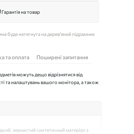
Гарантія на товар
на буде натягнута на дерев'яний підрамник
а та оплата
Поширені запитання
дметів можуть дещо відрізнятися від
сті та налаштувань вашого монітора, а також
адкий, зернистий синтетичний матеріал з