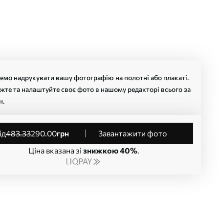
мо надрукувати вашу фотографію на полотні або плакаті.
жте та налаштуйте своє фото в нашому редакторі всього за
н.
від
483
.33
290
.00
грн
Завантажити фото
Ціна вказана зі
знижкою 40%
.