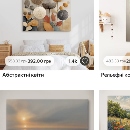
Поверхня з текстурою
Поверхня з текстуро
✗
✓
полотна
полотна
✗
✗
Екологічний матеріал
Екологічний матеріа
392
.00
грн
1.4k
2
653
.33
грн
483
.33
грн
Абстрактні квіти