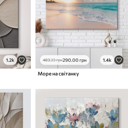
1.2k
290
.00
грн
1.4k
483
.33
грн
Море на світанку