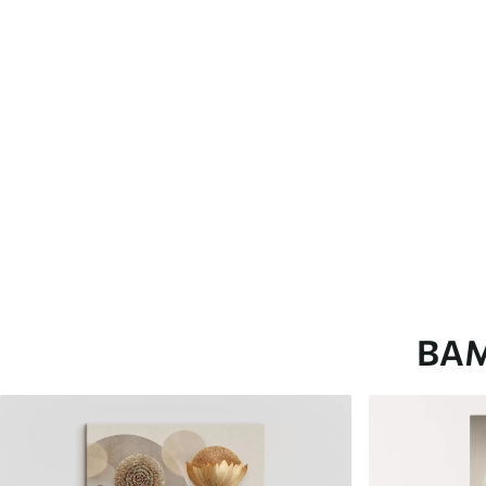
глянцевою поверхнею.
Штучний Холст
- матовий
Еко-Холст
- високоякісне
Автор
ART-HOLST
Номер артикулу
s33387
Додатково
Можна додати лакове пок
Доступні матеріали
ВА
Стандарт
Преміум
Від
290
.00
грн
Від
363
.00
грн
✓
✓
Яскраві, насичені кольори
Яскраві, насичені ко
✓
✓
Стійкість до вицвітання
Стійкість до вицвіта
✓
✓
Безпечне чорнило без запаху
Безпечне чорнило бе