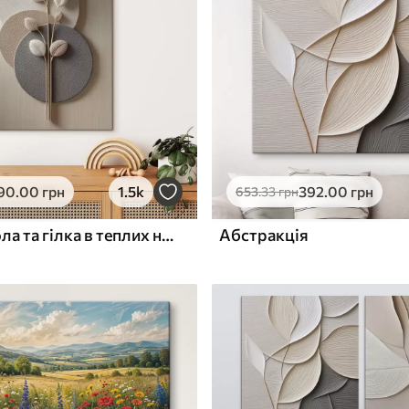
ю
Поверхня з текстурою
✓
полотна
✓
л
Екологічний матеріал
90
.00
грн
1.5k
392
.00
грн
653
.33
грн
Рельєфні кола та гілка в теплих нейтральних тонах
Абстракція