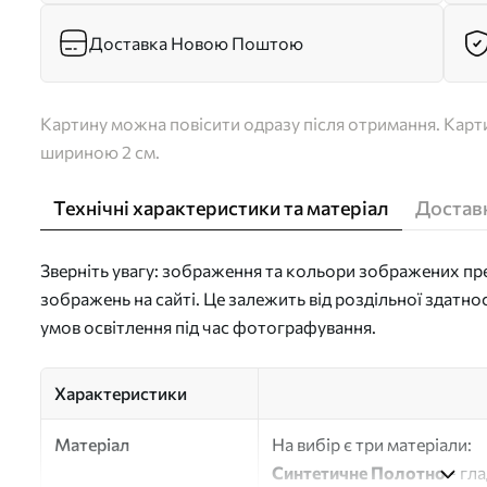
Доставка Новою Поштою
Картину можна повісити одразу після отримання. Карти
шириною 2 см.
Технічні характеристики та матеріал
Доставк
Зверніть увагу: зображення та кольори зображених пре
зображень на сайті. Це залежить від роздільної здатно
умов освітлення під час фотографування.
Характеристики
Матеріал
На вибір є три матеріали:
Синтетичне Полотно
- гл