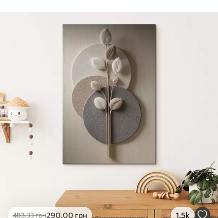
Стандарт
Від
290
.00
грн
✓
Яскраві, насичені кольори
✓
Стійкість до вицвітання
✓
Безпечне чорнило без запаху
✗
Поверхня з текстурою полотна
✗
Екологічний матеріал
Преміум
Від
363
.00
грн
✓
Яскраві, насичені кольори
✓
Стійкість до вицвітання
✓
Безпечне чорнило без запаху
✓
Поверхня з текстурою полотна
✗
Екологічний матеріал
Еко-Преміум
290
.00
грн
1.5k
483
.33
грн