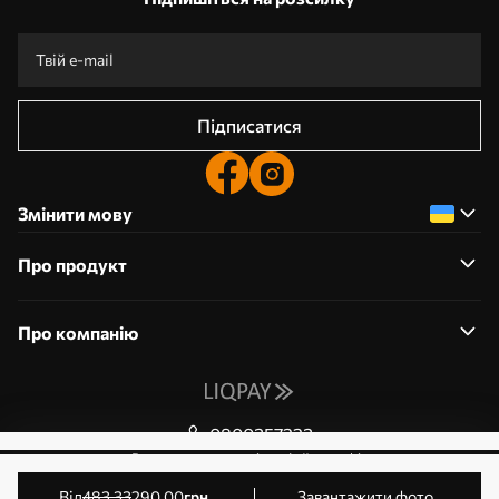
Підписатися
Змінити мову
Про продукт
Про компанію
0800357223
Редагування дозволів на файли cookie
© 2011-2026 Art-holst. Усі права захищені. Власник:
від
483
.33
290
.00
грн
Завантажити фото