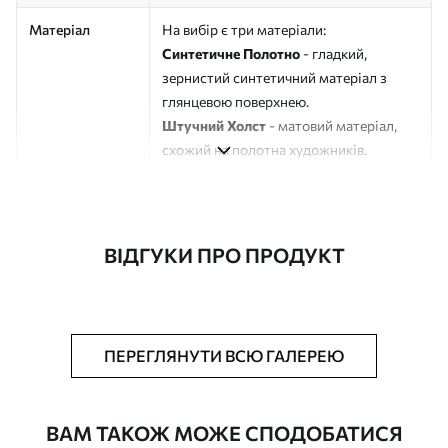
Матеріал
На вибір є три матеріали:
Синтетичне Полотно
- гладкий,
зернистий синтетичний матеріал з
глянцевою поверхнею.
Штучний Холст
- матовий матеріал,
схожий на полотна художників.
Еко-Холст
- високоякісне полотно зі
100% бавовни.
Автор
ART-HOLST
ВІДГУКИ ПРО ПРОДУКТ
Номер артикулу
s33333
Додатково
Можна додати лакове покриття.
ПЕРЕГЛЯНУТИ ВСЮ ГАЛЕРЕЮ
Доступні матеріали
ВАМ ТАКОЖ МОЖЕ СПОДОБАТИСЯ