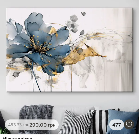
290
.00
грн
477
483
.33
грн
Ніжна квітка