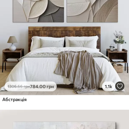
784
.00
грн
1.1k
1306
.66
грн
Абстракція