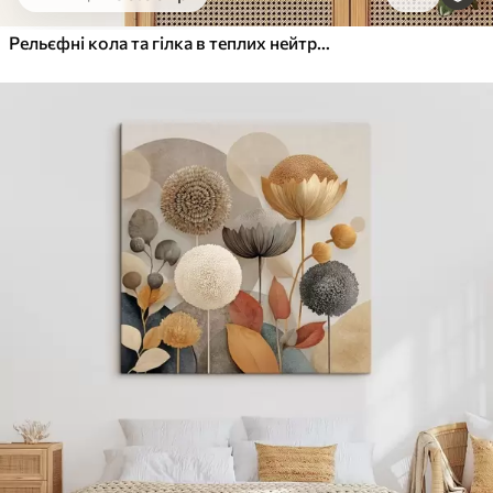
Від
455
.00
грн
✓
Яскраві, насичені кольори
Рельєфні кола та гілка в теплих нейтральних тонах
✓
Стійкість до вицвітання
✓
Безпечне чорнило без запаху
✓
Поверхня з текстурою полотна
✓
Екологічний матеріал