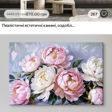
870
.00
грн
267
1449
.99
грн
Пеалістичні естетичні камені, оздоблення будинку, природне освітлення