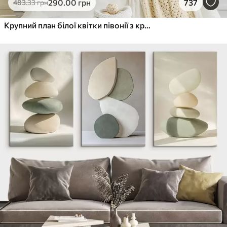
290
.00
грн
737
483
.33
грн
Крупний план білої квітки півонії з крапельками води на пелюстках на розмитому фоні