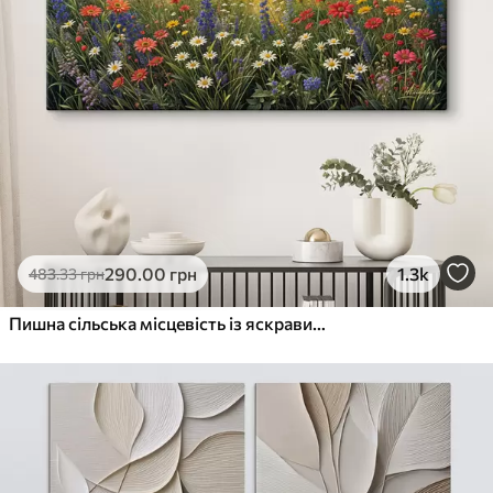
290
.00
грн
1.3k
483
.33
грн
Пишна сільська місцевість із яскравим лугом диких квітів, наповненим різнокольоровими квітами під хмарним небом