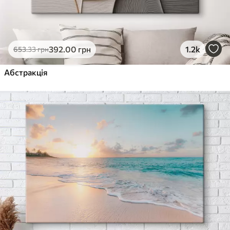
392
.00
грн
1.2k
653
.33
грн
Абстракція