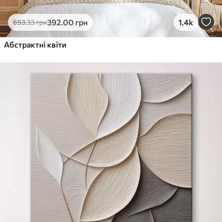
392
.00
грн
1.4k
653
.33
грн
Абстрактні квіти