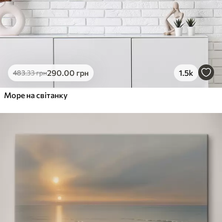
290
.00
грн
1.5k
483
.33
грн
Море на світанку