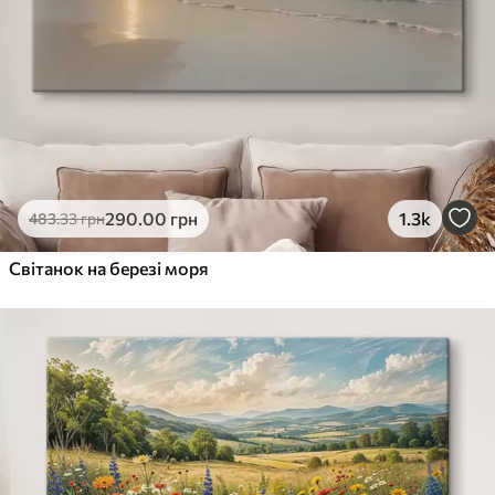
290
.00
грн
1.3k
483
.33
грн
Світанок на березі моря