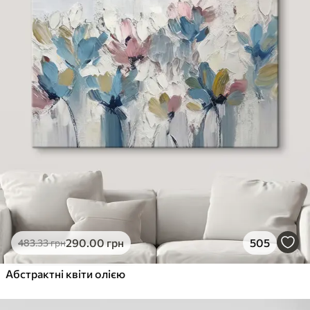
290
.00
грн
505
483
.33
грн
Абстрактні квіти олією