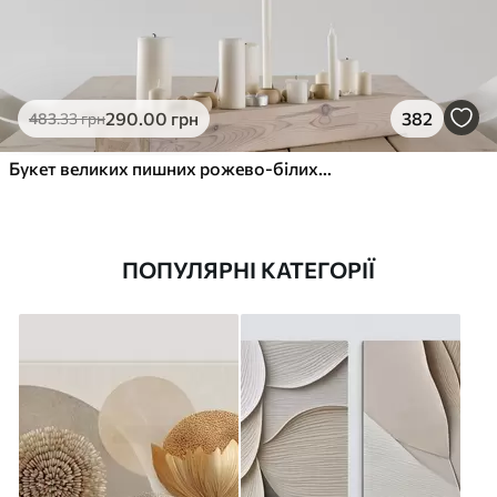
290
.00
грн
382
483
.33
грн
Букет великих пишних рожево-білих квітів півонії із зеленим листям на м’якому розмитому фоні
ПОПУЛЯРНІ КАТЕГОРІЇ