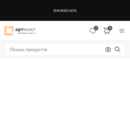
ЗНИЖКИ 40%
0
0