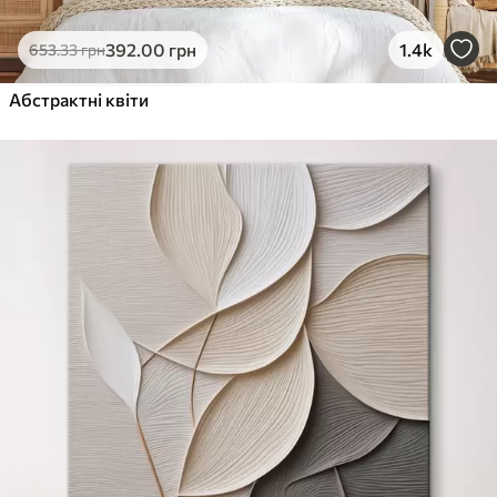
392
.00
грн
1.4k
653
.33
грн
Абстрактні квіти