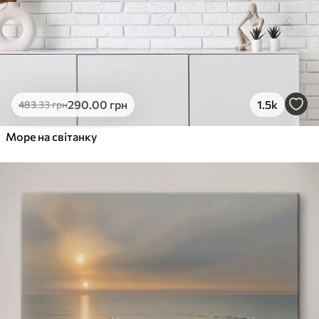
290
.00
грн
1.5k
483
.33
грн
Море на світанку