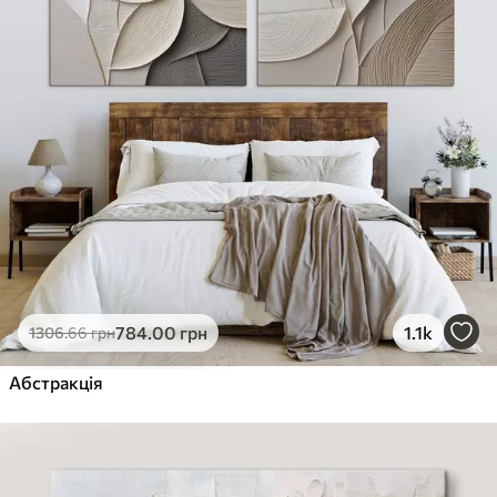
784
.00
грн
1.1k
1306
.66
грн
Абстракція