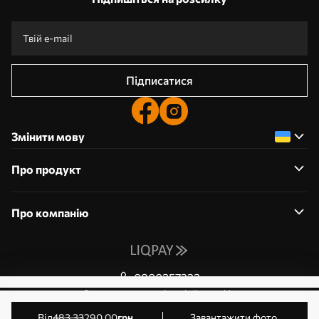
Підписатися
Змінити мову
Про продукт
Про компанію
0800357223
Редагування дозволів на файли cookie
© 2011-2026 Art-holst. Усі права захищені. Власник:
від
483
.33
290
.00
грн
Завантажити фото