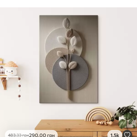
Стандарт
Від
290
.00
грн
✓
Яскраві, насичені кольори
✓
Стійкість до вицвітання
✓
Безпечне чорнило без запаху
✗
Поверхня з текстурою полотна
✗
Екологічний матеріал
Преміум
Від
363
.00
грн
✓
Яскраві, насичені кольори
✓
Стійкість до вицвітання
✓
Безпечне чорнило без запаху
✓
Поверхня з текстурою полотна
✗
Екологічний матеріал
Еко-Преміум
290
.00
грн
1.5k
483
.33
грн