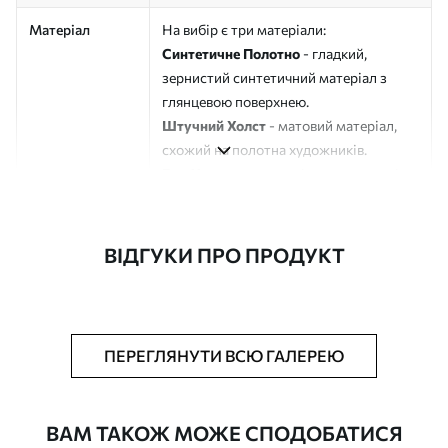
Матеріал
На вибір є три матеріали:
Синтетичне Полотно
- гладкий,
зернистий синтетичний матеріал з
глянцевою поверхнею.
Штучний Холст
- матовий матеріал,
схожий на полотна художників.
Еко-Холст
- високоякісне полотно зі
100% бавовни.
Автор
ART-HOLST
ВІДГУКИ ПРО ПРОДУКТ
Номер артикулу
s33285
Додатково
Можна додати лакове покриття.
ПЕРЕГЛЯНУТИ ВСЮ ГАЛЕРЕЮ
Доступні матеріали
ВАМ ТАКОЖ МОЖЕ СПОДОБАТИСЯ