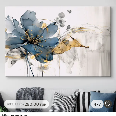
290
.00
грн
477
483
.33
грн
Ніжна квітка