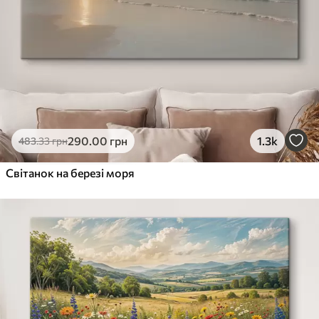
290
.00
грн
1.3k
483
.33
грн
Світанок на березі моря