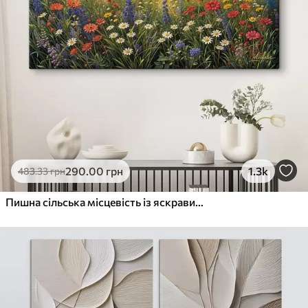
290
.00
грн
1.3k
483
.33
грн
Пишна сільська місцевість із яскравим лугом диких квітів, наповненим різнокольоровими квітами під хмарним небом