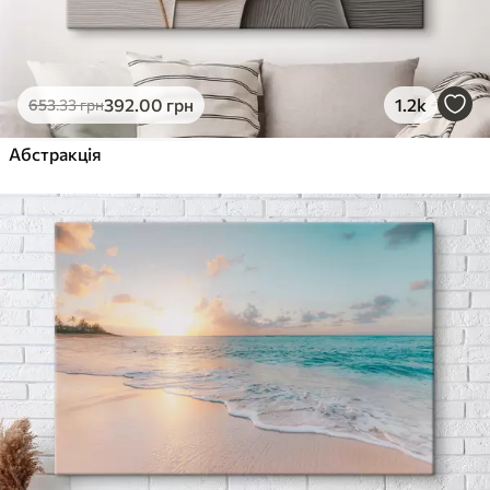
392
.00
грн
1.2k
653
.33
грн
Абстракція