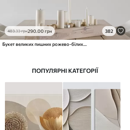
290
.00
грн
382
483
.33
грн
Букет великих пишних рожево-білих квітів півонії із зеленим листям на м’якому розмитому фоні
ПОПУЛЯРНІ КАТЕГОРІЇ