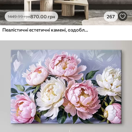
870
.00
грн
267
1449
.99
грн
Пеалістичні естетичні камені, оздоблення будинку, природне освітлення