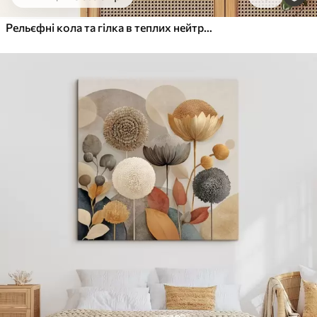
Від
455
.00
грн
✓
Яскраві, насичені кольори
Рельєфні кола та гілка в теплих нейтральних тонах
✓
Стійкість до вицвітання
✓
Безпечне чорнило без запаху
✓
Поверхня з текстурою полотна
✓
Екологічний матеріал