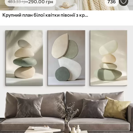
290
.00
грн
736
483
.33
грн
Крупний план білої квітки півонії з крапельками води на пелюстках на розмитому фоні