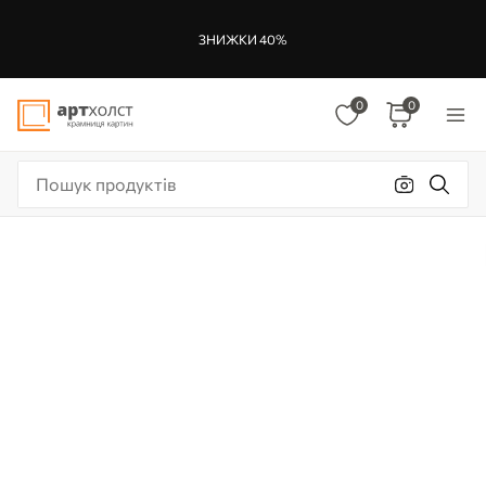
ЗНИЖКИ 40%
0
0