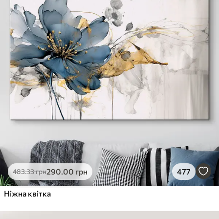
290
.00
грн
477
483
.33
грн
Ніжна квітка