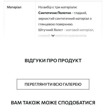
Матеріал
На вибір є три матеріали:
Синтетичне Полотно
- гладкий,
зернистий синтетичний матеріал з
глянцевою поверхнею.
Штучний Холст
- матовий матеріал,
схожий на полотна художників.
Еко-Холст
- високоякісне полотно зі
100% бавовни.
Автор
ART-HOLST
ВІДГУКИ ПРО ПРОДУКТ
Номер артикулу
s33201
Додатково
Можна додати лакове покриття.
ПЕРЕГЛЯНУТИ ВСЮ ГАЛЕРЕЮ
Доступні матеріали
ВАМ ТАКОЖ МОЖЕ СПОДОБАТИСЯ