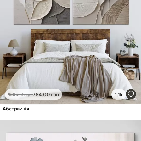
784
.00
грн
1.1k
1306
.66
грн
Абстракція