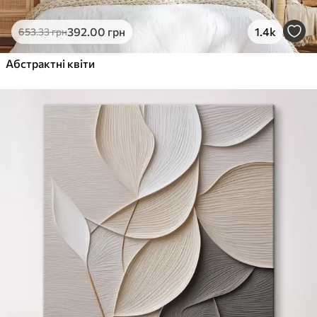
392
.00
грн
1.4k
653
.33
грн
Абстрактні квіти