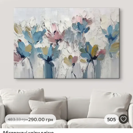
290
.00
грн
505
483
.33
грн
Абстрактні квіти олією