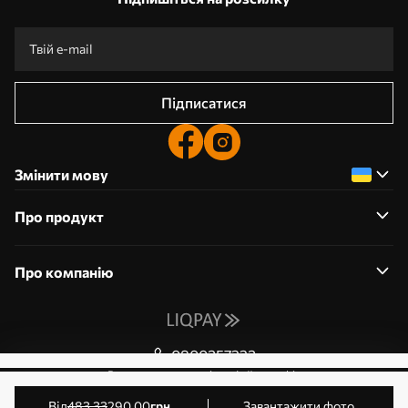
Підписатися
Змінити мову
Про продукт
Про компанію
0800357223
Редагування дозволів на файли cookie
© 2011-2026 Art-holst. Усі права захищені. Власник:
від
483
.33
290
.00
грн
Завантажити фото