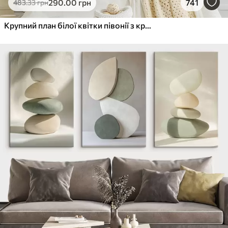
290
.00
грн
741
483
.33
грн
Крупний план білої квітки півонії з крапельками води на пелюстках на розмитому фоні