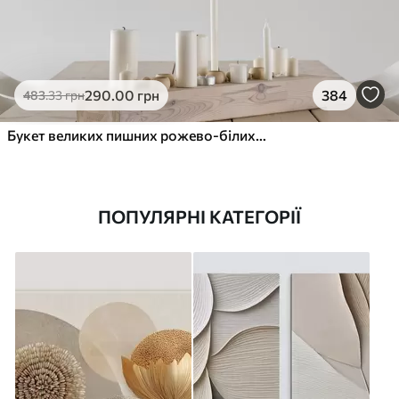
290
.00
грн
384
483
.33
грн
Букет великих пишних рожево-білих квітів півонії із зеленим листям на м’якому розмитому фоні
ПОПУЛЯРНІ КАТЕГОРІЇ