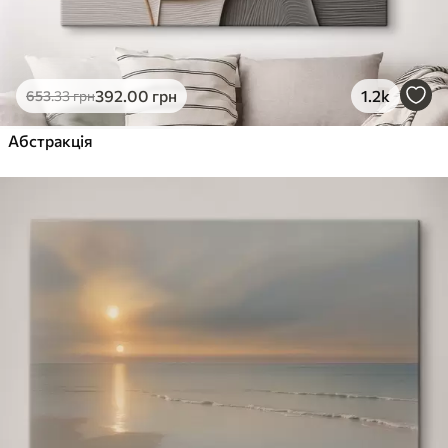
392
.00
грн
1.2k
653
.33
грн
Абстракція