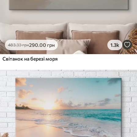
290
.00
грн
1.3k
483
.33
грн
Світанок на березі моря