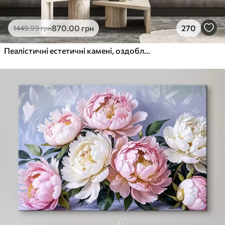
870
.00
грн
270
1449
.99
грн
Пеалістичні естетичні камені, оздоблення будинку, природне освітлення