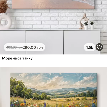
290
.00
грн
1.5k
483
.33
грн
Море на світанку