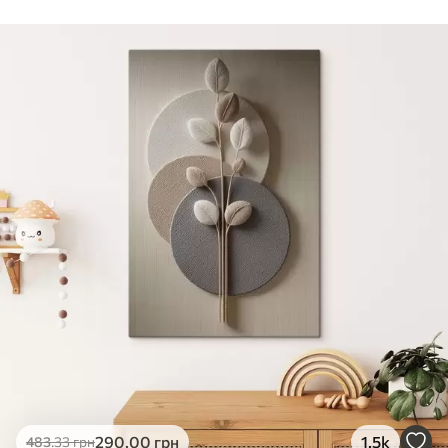
Стандарт
Від
290
.00
грн
✓
Яскраві, насичені кольори
✓
Стійкість до вицвітання
✓
Безпечне чорнило без запаху
✗
Поверхня з текстурою полотна
✗
Екологічний матеріал
Преміум
Від
363
.00
грн
✓
Яскраві, насичені кольори
✓
Стійкість до вицвітання
✓
Безпечне чорнило без запаху
✓
Поверхня з текстурою полотна
✗
Екологічний матеріал
Еко-Преміум
290
.00
грн
1.5k
483
.33
грн