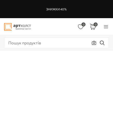
ЗНИЖКИ 40%
0
0