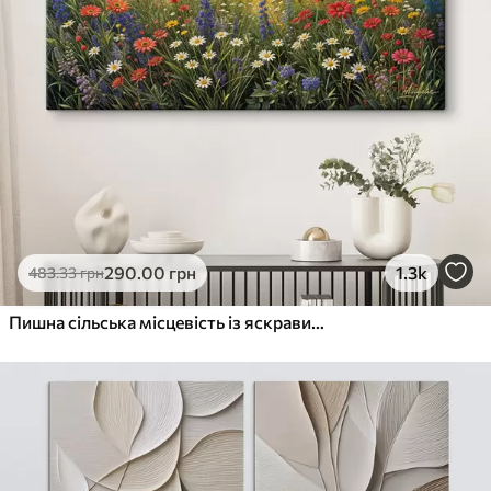
290
.00
грн
1.3k
483
.33
грн
Пишна сільська місцевість із яскравим лугом диких квітів, наповненим різнокольоровими квітами під хмарним небом