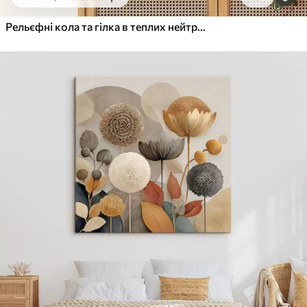
Від
455
.00
грн
✓
Яскраві, насичені кольори
Рельєфні кола та гілка в теплих нейтральних тонах
✓
Стійкість до вицвітання
✓
Безпечне чорнило без запаху
✓
Поверхня з текстурою полотна
✓
Екологічний матеріал