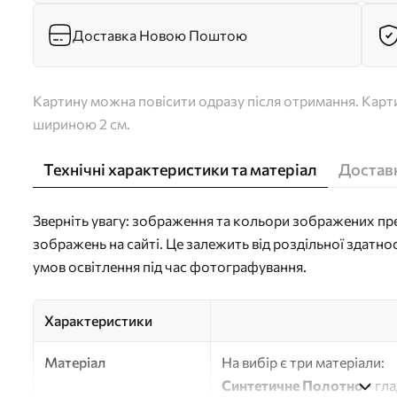
Доставка Новою Поштою
Картину можна повісити одразу після отримання. Карти
шириною 2 см.
Технічні характеристики та матеріал
Доставк
Зверніть увагу: зображення та кольори зображених пре
зображень на сайті. Це залежить від роздільної здатно
умов освітлення під час фотографування.
Характеристики
Матеріал
На вибір є три матеріали:
Синтетичне Полотно
- гл