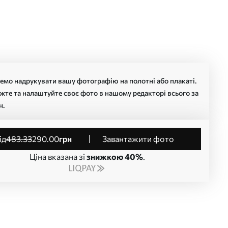
мо надрукувати вашу фотографію на полотні або плакаті.
жте та налаштуйте своє фото в нашому редакторі всього за
н.
від
483
.33
290
.00
грн
Завантажити фото
Ціна вказана зі
знижкою 40%
.