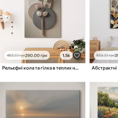
Поверхня з текстурою
Поверхня з текстуро
✗
✓
полотна
полотна
✗
✗
Екологічний матеріал
Екологічний матеріа
290
.00
грн
1.5k
3
483
.33
грн
653
.33
грн
Рельєфні кола та гілка в теплих нейтральних тонах
Абстрактні 