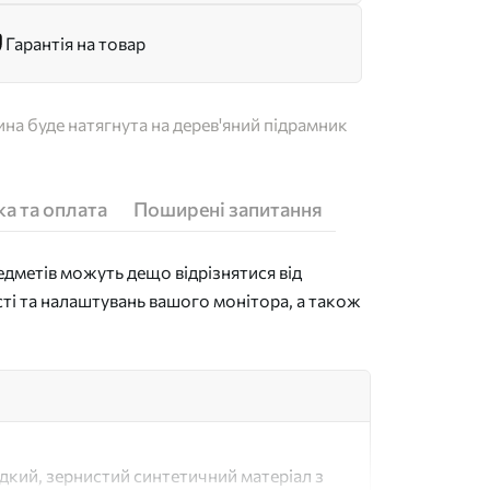
Гарантія на товар
на буде натягнута на дерев'яний підрамник
а та оплата
Поширені запитання
дметів можуть дещо відрізнятися від
сті та налаштувань вашого монітора, а також
адкий, зернистий синтетичний матеріал з