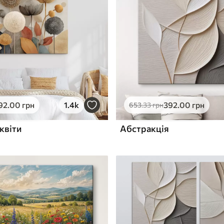
ю
Поверхня з текстурою
✓
полотна
✓
л
Екологічний матеріал
92
.00
грн
1.4k
392
.00
грн
653
.33
грн
квіти
Абстракція