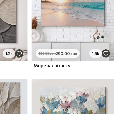
1.2k
290
.00
грн
1.5k
483
.33
грн
Море на світанку