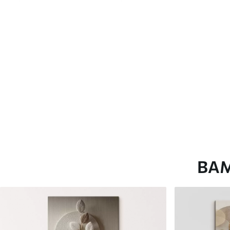
глянцевою поверхнею.
Штучний Холст
- матовий
Еко-Холст
- високоякісне
Автор
ART-HOLST
Номер артикулу
s33180
Додатково
Можна додати лакове пок
Доступні матеріали
ВА
Стандарт
Преміум
Від
290
.00
грн
Від
363
.00
грн
✓
✓
Яскраві, насичені кольори
Яскраві, насичені ко
✓
✓
Стійкість до вицвітання
Стійкість до вицвіта
✓
✓
Безпечне чорнило без запаху
Безпечне чорнило бе